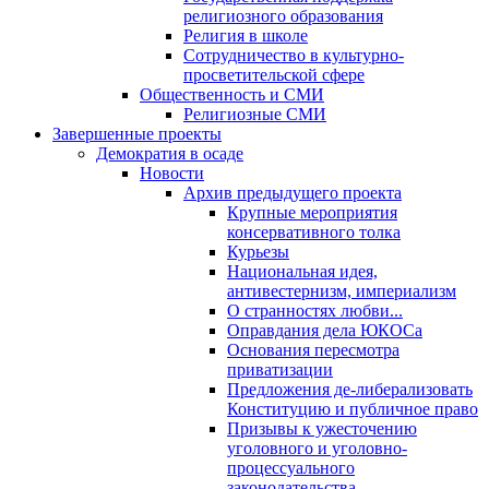
религиозного образования
Религия в школе
Сотрудничество в культурно-
просветительской сфере
Общественность и СМИ
Религиозные СМИ
Завершенные проекты
Демократия в осаде
Новости
Архив предыдущего проекта
Крупные мероприятия
консервативного толка
Курьезы
Национальная идея,
антивестернизм, империализм
О странностях любви...
Оправдания дела ЮКОСа
Основания пересмотра
приватизации
Предложения де-либерализовать
Конституцию и публичное право
Призывы к ужесточению
уголовного и уголовно-
процессуального
законодательства