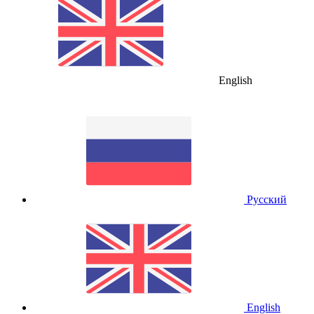
English
Русский
English