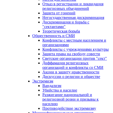
Отказ в регистрации и ликвидация
религиозных объединений
Защита от гонений
Негосударственная дискриминация
Дискриминация и борьба с
"сектантами"
Теоретическая борьба
Общественность и СМИ
Конфликты с местным населением и
организациями
Конфликты с учреждениями культуры
Защита права на свободу совести
Светские организации против "сект"
Диффамация религиозных
организаций и конфликты со СМИ
Акции в защиту нравственности
Дискуссии о религии и обществе
Экстремизм
Вандализм
Убийства и насилие
Разжигание национальной и
религиозной розни и призывы к
насилию
Противодействие экстремизму
Межконфессиональные отношения