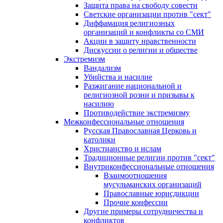
Защита права на свободу совести
Светские организации против "сект"
Диффамация религиозных
организаций и конфликты со СМИ
Акции в защиту нравственности
Дискуссии о религии и обществе
Экстремизм
Вандализм
Убийства и насилие
Разжигание национальной и
религиозной розни и призывы к
насилию
Противодействие экстремизму
Межконфессиональные отношения
Русская Православная Церковь и
католики
Христианство и ислам
Традиционные религии против "сект"
Внутриконфессиональные отношения
Взаимоотношения
мусульманских организаций
Православные юрисдикции
Прочие конфессии
Другие примеры сотрудничества и
конфликтов