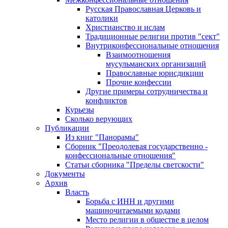
Русская Православная Церковь и
католики
Христианство и ислам
Традиционные религии против "сект"
Внутриконфессиональные отношения
Взаимоотношения
мусульманских организаций
Православные юрисдикции
Прочие конфессии
Другие примеры сотрудничества и
конфликтов
Курьезы
Сколько верующих
Публикации
Из книг "Панорамы"
Сборник "Преодолевая государственно -
конфессиональные отношения"
Статьи сборника "Пределы светскости"
Документы
Архив
Власть
Борьба с ИНН и другими
машиночитаемыми кодами
Место религии в обществе в целом