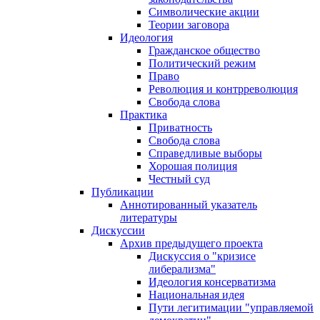
Символические акции
Теории заговора
Идеология
Гражданское общество
Политический режим
Право
Революция и контрреволюция
Свобода слова
Практика
Приватность
Свобода слова
Справедливые выборы
Хорошая полиция
Честный суд
Публикации
Аннотированный указатель
литературы
Дискуссии
Архив предыдущего проекта
Дискуссия о "кризисе
либерализма"
Идеология консерватизма
Национальная идея
Пути легитимации "управляемой