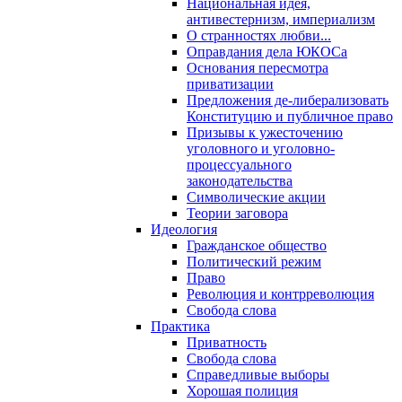
Национальная идея,
антивестернизм, империализм
О странностях любви...
Оправдания дела ЮКОСа
Основания пересмотра
приватизации
Предложения де-либерализовать
Конституцию и публичное право
Призывы к ужесточению
уголовного и уголовно-
процессуального
законодательства
Символические акции
Теории заговора
Идеология
Гражданское общество
Политический режим
Право
Революция и контрреволюция
Свобода слова
Практика
Приватность
Свобода слова
Справедливые выборы
Хорошая полиция