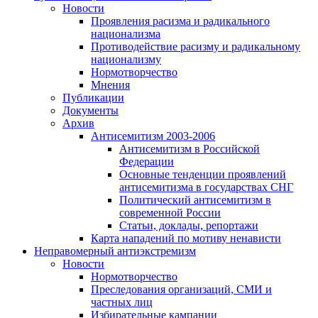
Новости
Проявления расизма и радикального
национализма
Противодействие расизму и радикальному
национализму
Нормотворчество
Мнения
Публикации
Документы
Архив
Антисемитизм 2003-2006
Антисемитизм в Российской
Федерации
Основные тенденции проявлений
антисемитизма в государствах СНГ
Политический антисемитизм в
современной России
Статьи, доклады, репортажи
Карта нападений по мотиву ненависти
Неправомерный антиэкстремизм
Новости
Нормотворчество
Преследования организаций, СМИ и
частных лиц
Избирательные кампании