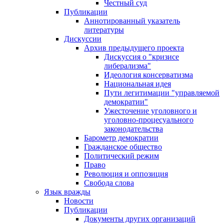
Честный суд
Публикации
Аннотированный указатель
литературы
Дискуссии
Архив предыдущего проекта
Дискуссия о "кризисе
либерализма"
Идеология консерватизма
Национальная идея
Пути легитимации "управляемой
демократии"
Ужесточение уголовного и
уголовно-процесуального
законодательства
Барометр демократии
Гражданское общество
Политический режим
Право
Революция и оппозиция
Свобода слова
Язык вражды
Новости
Публикации
Документы других организаций