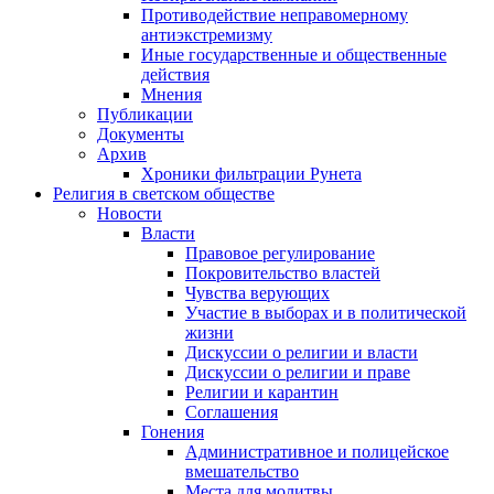
Противодействие неправомерному
антиэкстремизму
Иные государственные и общественные
действия
Мнения
Публикации
Документы
Архив
Хроники фильтрации Рунета
Религия в светском обществе
Новости
Власти
Правовое регулирование
Покровительство властей
Чувства верующих
Участие в выборах и в политической
жизни
Дискуссии о религии и власти
Дискуссии о религии и праве
Религии и карантин
Соглашения
Гонения
Административное и полицейское
вмешательство
Места для молитвы