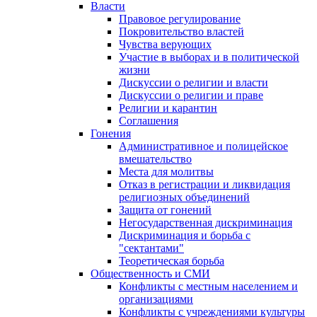
Власти
Правовое регулирование
Покровительство властей
Чувства верующих
Участие в выборах и в политической
жизни
Дискуссии о религии и власти
Дискуссии о религии и праве
Религии и карантин
Соглашения
Гонения
Административное и полицейское
вмешательство
Места для молитвы
Отказ в регистрации и ликвидация
религиозных объединений
Защита от гонений
Негосударственная дискриминация
Дискриминация и борьба с
"сектантами"
Теоретическая борьба
Общественность и СМИ
Конфликты с местным населением и
организациями
Конфликты с учреждениями культуры