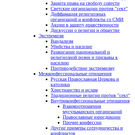
Защита права на свободу совести
Светские организации против "сект"
Диффамация религиозных
организаций и конфликты со СМИ
Акции в защиту нравственности
Дискуссии о религии и обществе
Экстремизм
Вандализм
Убийства и насилие
Разжигание национальной и
религиозной розни и призывы к
насилию
Противодействие экстремизму
Межконфессиональные отношения
Русская Православная Церковь и
католики
Христианство и ислам
Традиционные религии против "сект"
Внутриконфессиональные отношения
Взаимоотношения
мусульманских организаций
Православные юрисдикции
Прочие конфессии
Другие примеры сотрудничества и
конфликтов