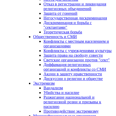
Отказ в регистрации и ликвидация
религиозных объединений
Защита от гонений
Негосударственная дискриминация
Дискриминация и борьба с
"сектантами"
Теоретическая борьба
Общественность и СМИ
Конфликты с местным населением и
организациями
Конфликты с учреждениями культуры
Защита права на свободу совести
Светские организации против "сект"
Диффамация религиозных
организаций и конфликты со СМИ
Акции в защиту нравственности
Дискуссии о религии и обществе
Экстремизм
Вандализм
Убийства и насилие
Разжигание национальной и
религиозной розни и призывы к
насилию
Противодействие экстремизму
Межконфессиональные отношения