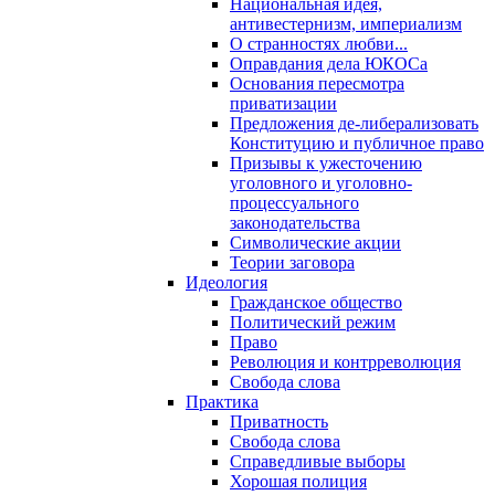
Национальная идея,
антивестернизм, империализм
О странностях любви...
Оправдания дела ЮКОСа
Основания пересмотра
приватизации
Предложения де-либерализовать
Конституцию и публичное право
Призывы к ужесточению
уголовного и уголовно-
процессуального
законодательства
Символические акции
Теории заговора
Идеология
Гражданское общество
Политический режим
Право
Революция и контрреволюция
Свобода слова
Практика
Приватность
Свобода слова
Справедливые выборы
Хорошая полиция