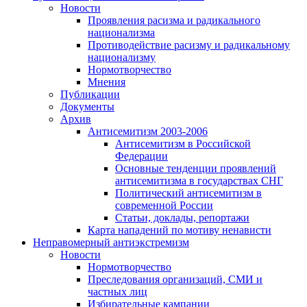
Новости
Проявления расизма и радикального
национализма
Противодействие расизму и радикальному
национализму
Нормотворчество
Мнения
Публикации
Документы
Архив
Антисемитизм 2003-2006
Антисемитизм в Российской
Федерации
Основные тенденции проявлений
антисемитизма в государствах СНГ
Политический антисемитизм в
современной России
Статьи, доклады, репортажи
Карта нападений по мотиву ненависти
Неправомерный антиэкстремизм
Новости
Нормотворчество
Преследования организаций, СМИ и
частных лиц
Избирательные кампании