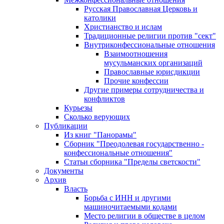
Русская Православная Церковь и
католики
Христианство и ислам
Традиционные религии против "сект"
Внутриконфессиональные отношения
Взаимоотношения
мусульманских организаций
Православные юрисдикции
Прочие конфессии
Другие примеры сотрудничества и
конфликтов
Курьезы
Сколько верующих
Публикации
Из книг "Панорамы"
Сборник "Преодолевая государственно -
конфессиональные отношения"
Статьи сборника "Пределы светскости"
Документы
Архив
Власть
Борьба с ИНН и другими
машиночитаемыми кодами
Место религии в обществе в целом