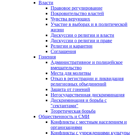
Власти
Правовое регулирование
Покровительство властей
Чувства верующих
Участие в выборах и в политической
жизни
Дискуссии о религии и власти
Дискуссии о религии и праве
Религии и карантин
Соглашения
Гонения
Административное и полицейское
вмешательство
Места для молитвы
Отказ в регистрации и ликвидация
религиозных объединений
Защита от гонений
Негосударственная дискриминация
Дискриминация и борьба с
"сектантами"
Теоретическая борьба
Общественность и СМИ
Конфликты с местным населением и
организациями
Конфликты с учреждениями культуры