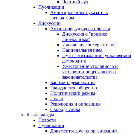
Честный суд
Публикации
Аннотированный указатель
литературы
Дискуссии
Архив предыдущего проекта
Дискуссия о "кризисе
либерализма"
Идеология консерватизма
Национальная идея
Пути легитимации "управляемой
демократии"
Ужесточение уголовного и
уголовно-процесуального
законодательства
Барометр демократии
Гражданское общество
Политический режим
Право
Революция и оппозиция
Свобода слова
Язык вражды
Новости
Публикации
Документы других организаций