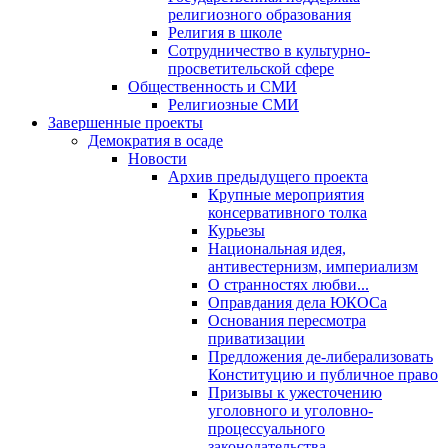
религиозного образования
Религия в школе
Сотрудничество в культурно-
просветительской сфере
Общественность и СМИ
Религиозные СМИ
Завершенные проекты
Демократия в осаде
Новости
Архив предыдущего проекта
Крупные мероприятия
консервативного толка
Курьезы
Национальная идея,
антивестернизм, империализм
О странностях любви...
Оправдания дела ЮКОСа
Основания пересмотра
приватизации
Предложения де-либерализовать
Конституцию и публичное право
Призывы к ужесточению
уголовного и уголовно-
процессуального
законодательства