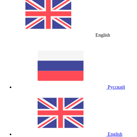
English
Русский
English