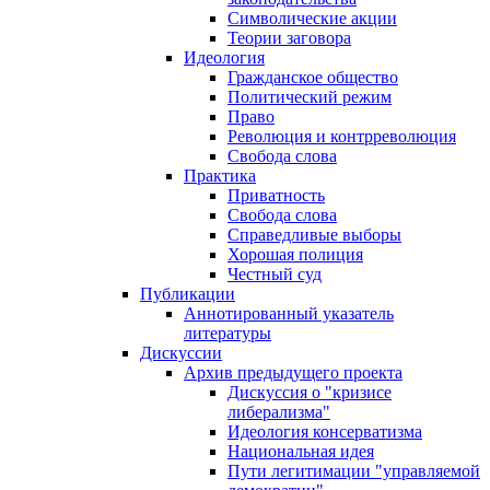
Символические акции
Теории заговора
Идеология
Гражданское общество
Политический режим
Право
Революция и контрреволюция
Свобода слова
Практика
Приватность
Свобода слова
Справедливые выборы
Хорошая полиция
Честный суд
Публикации
Аннотированный указатель
литературы
Дискуссии
Архив предыдущего проекта
Дискуссия о "кризисе
либерализма"
Идеология консерватизма
Национальная идея
Пути легитимации "управляемой