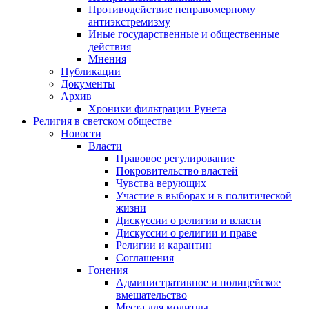
Противодействие неправомерному
антиэкстремизму
Иные государственные и общественные
действия
Мнения
Публикации
Документы
Архив
Хроники фильтрации Рунета
Религия в светском обществе
Новости
Власти
Правовое регулирование
Покровительство властей
Чувства верующих
Участие в выборах и в политической
жизни
Дискуссии о религии и власти
Дискуссии о религии и праве
Религии и карантин
Соглашения
Гонения
Административное и полицейское
вмешательство
Места для молитвы