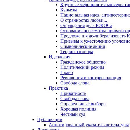
Крупные мероприятия консервати
Курьезы
Национальная идея, антивестерни
О странностях любви...
Оправдания дела ЮКОСа
Основания пересмотра приватиза
Предложения де-либерализовать 
Призывы к ужесточению уголовног
Символические акции
Теории заговора
Идеология
Гражданское общество
Политический режим
Право
Революция и контрреволюция
Свобода слова
Практика
Приватность
Свобода слова
Справедливые выборы
Хорошая полиция
Честный суд
Публикации
Аннотированный указатель литературы
Дискуссии