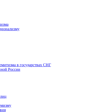
лизма
ционализму
емитизма в государствах СНГ
нной России
 лиц
емизму
вия