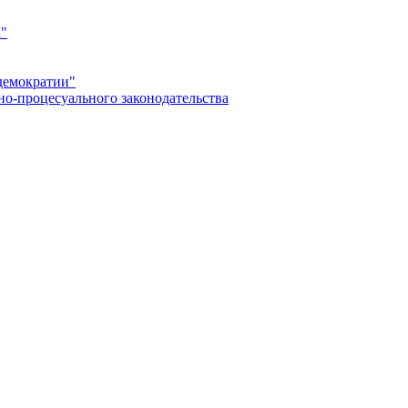
а"
демократии"
но-процесуального законодательства