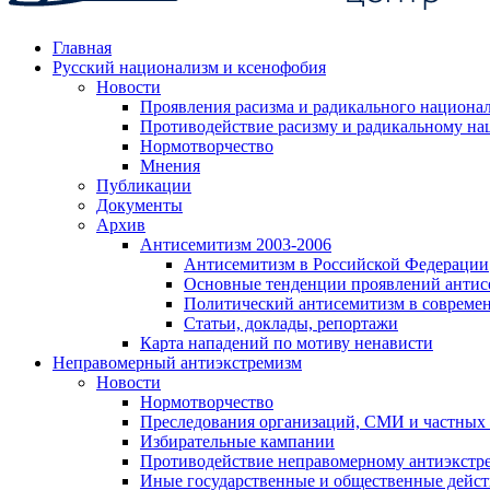
Главная
Русский национализм и ксенофобия
Новости
Проявления расизма и радикального национа
Противодействие расизму и радикальному на
Нормотворчество
Мнения
Публикации
Документы
Архив
Антисемитизм 2003-2006
Антисемитизм в Российской Федерации
Основные тенденции проявлений антис
Политический антисемитизм в совреме
Статьи, доклады, репортажи
Карта нападений по мотиву ненависти
Неправомерный антиэкстремизм
Новости
Нормотворчество
Преследования организаций, СМИ и частных
Избирательные кампании
Противодействие неправомерному антиэкстр
Иные государственные и общественные дейст