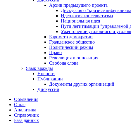
Архив предыдущего проекта
Дискуссия о "кризисе либерализм
Идеология консерватизма
Национальная идея
Пути легитимации "управляемой 
Ужесточение уголовного и уголов
Барометр демократии
Гражданское общество
Политический режим
Право
Революция и оппозиция
Свобода слова
Язык вражды
Новости
Публикации
Документы других организаций
Дискуссии
Объявления
О нас
Аналитика
Справочник
База данных