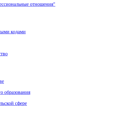
фессиональные отношения"
мыми кодами
ство
ве
го образования
льской сфере