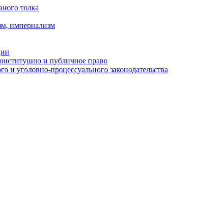
вного толка
зм, империализм
ции
Конституцию и публичное право
о и уголовно-процессуального законодательства