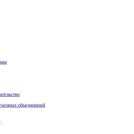
изни
ательство
игиозных объединений
"