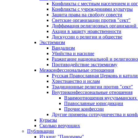
Конфликты с местным населением и ор
Конфликты с учреждениями культуры
Защита права на свободу совести
Светские организации против "сект"
Диффамация религиозных организаций
Акции в защиту нравственности
Дискуссии о религии и обществе
Экстремизм
Вандализм
Убийства и насилие
Разжигание национальной и религиозно
Противодействие экстремизму
Межконфессиональные отношения
Русская Православная Церковь и католи
Христианство и ислам
Традиционные религии против "сект"
Внутриконфессиональные отношения
Взаимоотношения мусульманских 
Православные юрисдикции
Прочие конфессии
Другие примеры сотрудничества и конф
Курьезы
Сколько верующих
Публикации
Из книг "Панорамы"