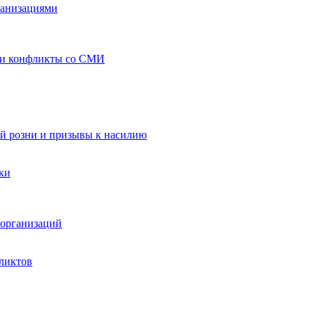
ганизациями
 и конфликты со СМИ
й розни и призывы к насилию
ки
организаций
ликтов