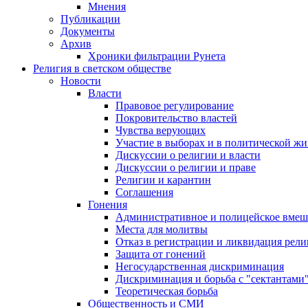
Мнения
Публикации
Документы
Архив
Хроники фильтрации Рунета
Религия в светском обществе
Новости
Власти
Правовое регулирование
Покровительство властей
Чувства верующих
Участие в выборах и в политической ж
Дискуссии о религии и власти
Дискуссии о религии и праве
Религии и карантин
Соглашения
Гонения
Административное и полицейское вмеш
Места для молитвы
Отказ в регистрации и ликвидация рел
Защита от гонений
Негосударственная дискриминация
Дискриминация и борьба с "сектантами
Теоретическая борьба
Общественность и СМИ