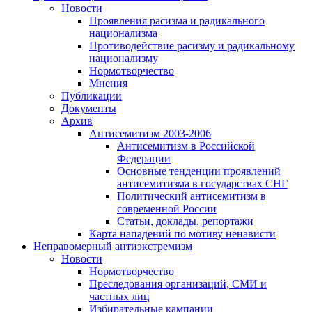
Новости
Проявления расизма и радикального
национализма
Противодействие расизму и радикальному
национализму
Нормотворчество
Мнения
Публикации
Документы
Архив
Антисемитизм 2003-2006
Антисемитизм в Российской
Федерации
Основные тенденции проявлений
антисемитизма в государствах СНГ
Политический антисемитизм в
современной России
Статьи, доклады, репортажи
Карта нападений по мотиву ненависти
Неправомерный антиэкстремизм
Новости
Нормотворчество
Преследования организаций, СМИ и
частных лиц
Избирательные кампании