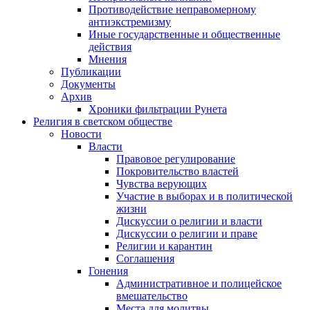
Противодействие неправомерному
антиэкстремизму
Иные государственные и общественные
действия
Мнения
Публикации
Документы
Архив
Хроники фильтрации Рунета
Религия в светском обществе
Новости
Власти
Правовое регулирование
Покровительство властей
Чувства верующих
Участие в выборах и в политической
жизни
Дискуссии о религии и власти
Дискуссии о религии и праве
Религии и карантин
Соглашения
Гонения
Административное и полицейское
вмешательство
Места для молитвы