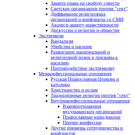
Защита права на свободу совести
Светские организации против "сект"
Диффамация религиозных
организаций и конфликты со СМИ
Акции в защиту нравственности
Дискуссии о религии и обществе
Экстремизм
Вандализм
Убийства и насилие
Разжигание национальной и
религиозной розни и призывы к
насилию
Противодействие экстремизму
Межконфессиональные отношения
Русская Православная Церковь и
католики
Христианство и ислам
Традиционные религии против "сект"
Внутриконфессиональные отношения
Взаимоотношения
мусульманских организаций
Православные юрисдикции
Прочие конфессии
Другие примеры сотрудничества и
конфликтов