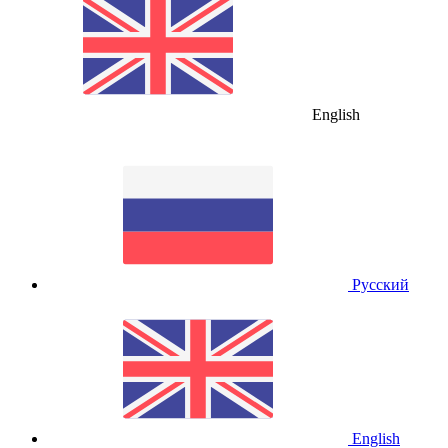
English
Русский
English