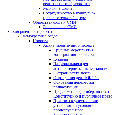
религиозного образования
Религия в школе
Сотрудничество в культурно-
просветительской сфере
Общественность и СМИ
Религиозные СМИ
Завершенные проекты
Демократия в осаде
Новости
Архив предыдущего проекта
Крупные мероприятия
консервативного толка
Курьезы
Национальная идея,
антивестернизм, империализм
О странностях любви...
Оправдания дела ЮКОСа
Основания пересмотра
приватизации
Предложения де-либерализовать
Конституцию и публичное право
Призывы к ужесточению
уголовного и уголовно-
процессуального
законодательства