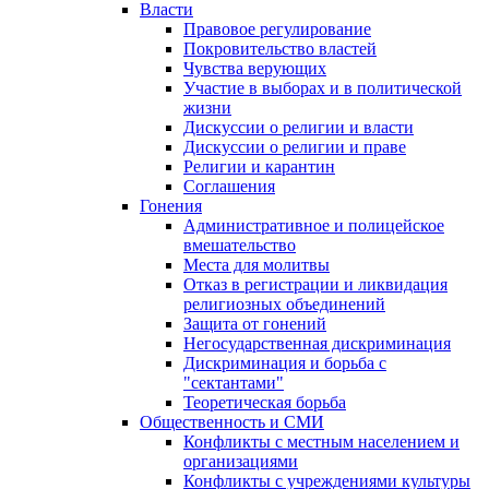
Власти
Правовое регулирование
Покровительство властей
Чувства верующих
Участие в выборах и в политической
жизни
Дискуссии о религии и власти
Дискуссии о религии и праве
Религии и карантин
Соглашения
Гонения
Административное и полицейское
вмешательство
Места для молитвы
Отказ в регистрации и ликвидация
религиозных объединений
Защита от гонений
Негосударственная дискриминация
Дискриминация и борьба с
"сектантами"
Теоретическая борьба
Общественность и СМИ
Конфликты с местным населением и
организациями
Конфликты с учреждениями культуры