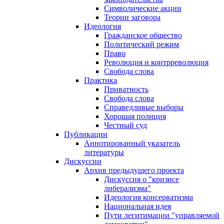
Символические акции
Теории заговора
Идеология
Гражданское общество
Политический режим
Право
Революция и контрреволюция
Свобода слова
Практика
Приватность
Свобода слова
Справедливые выборы
Хорошая полиция
Честный суд
Публикации
Аннотированный указатель
литературы
Дискуссии
Архив предыдущего проекта
Дискуссия о "кризисе
либерализма"
Идеология консерватизма
Национальная идея
Пути легитимации "управляемой