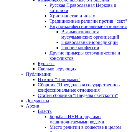
Русская Православная Церковь и
католики
Христианство и ислам
Традиционные религии против "сект"
Внутриконфессиональные отношения
Взаимоотношения
мусульманских организаций
Православные юрисдикции
Прочие конфессии
Другие примеры сотрудничества и
конфликтов
Курьезы
Сколько верующих
Публикации
Из книг "Панорамы"
Сборник "Преодолевая государственно -
конфессиональные отношения"
Статьи сборника "Пределы светскости"
Документы
Архив
Власть
Борьба с ИНН и другими
машиночитаемыми кодами
Место религии в обществе в целом