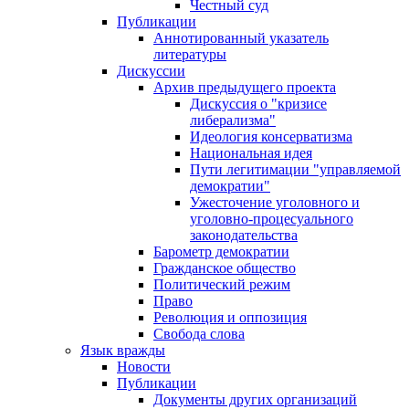
Честный суд
Публикации
Аннотированный указатель
литературы
Дискуссии
Архив предыдущего проекта
Дискуссия о "кризисе
либерализма"
Идеология консерватизма
Национальная идея
Пути легитимации "управляемой
демократии"
Ужесточение уголовного и
уголовно-процесуального
законодательства
Барометр демократии
Гражданское общество
Политический режим
Право
Революция и оппозиция
Свобода слова
Язык вражды
Новости
Публикации
Документы других организаций