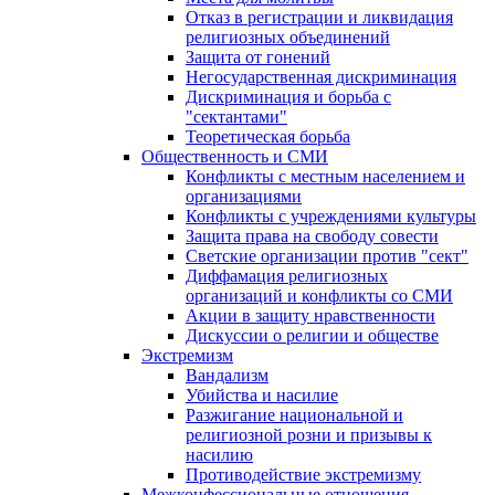
Отказ в регистрации и ликвидация
религиозных объединений
Защита от гонений
Негосударственная дискриминация
Дискриминация и борьба с
"сектантами"
Теоретическая борьба
Общественность и СМИ
Конфликты с местным населением и
организациями
Конфликты с учреждениями культуры
Защита права на свободу совести
Светские организации против "сект"
Диффамация религиозных
организаций и конфликты со СМИ
Акции в защиту нравственности
Дискуссии о религии и обществе
Экстремизм
Вандализм
Убийства и насилие
Разжигание национальной и
религиозной розни и призывы к
насилию
Противодействие экстремизму
Межконфессиональные отношения