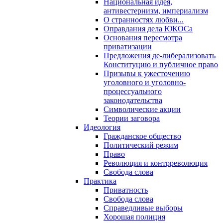
Национальная идея,
антивестернизм, империализм
О странностях любви...
Оправдания дела ЮКОСа
Основания пересмотра
приватизации
Предложения де-либерализовать
Конституцию и публичное право
Призывы к ужесточению
уголовного и уголовно-
процессуального
законодательства
Символические акции
Теории заговора
Идеология
Гражданское общество
Политический режим
Право
Революция и контрреволюция
Свобода слова
Практика
Приватность
Свобода слова
Справедливые выборы
Хорошая полиция