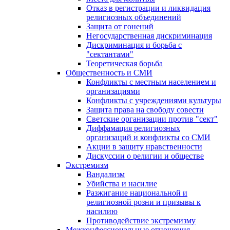
Отказ в регистрации и ликвидация
религиозных объединений
Защита от гонений
Негосударственная дискриминация
Дискриминация и борьба с
"сектантами"
Теоретическая борьба
Общественность и СМИ
Конфликты с местным населением и
организациями
Конфликты с учреждениями культуры
Защита права на свободу совести
Светские организации против "сект"
Диффамация религиозных
организаций и конфликты со СМИ
Акции в защиту нравственности
Дискуссии о религии и обществе
Экстремизм
Вандализм
Убийства и насилие
Разжигание национальной и
религиозной розни и призывы к
насилию
Противодействие экстремизму
Межконфессиональные отношения