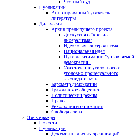
Честный суд
Публикации
Аннотированный указатель
литературы
Дискуссии
Архив предыдущего проекта
Дискуссия о "кризисе
либерализма"
Идеология консерватизма
Национальная идея
Пути легитимации "управляемой
демократии"
Ужесточение уголовного и
уголовно-процесуального
законодательства
Барометр демократии
Гражданское общество
Политический режим
Право
Революция и оппозиция
Свобода слова
Язык вражды
Новости
Публикации
Документы других организаций