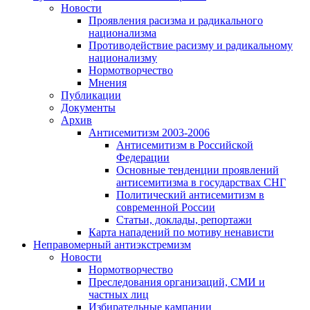
Новости
Проявления расизма и радикального
национализма
Противодействие расизму и радикальному
национализму
Нормотворчество
Мнения
Публикации
Документы
Архив
Антисемитизм 2003-2006
Антисемитизм в Российской
Федерации
Основные тенденции проявлений
антисемитизма в государствах СНГ
Политический антисемитизм в
современной России
Статьи, доклады, репортажи
Карта нападений по мотиву ненависти
Неправомерный антиэкстремизм
Новости
Нормотворчество
Преследования организаций, СМИ и
частных лиц
Избирательные кампании