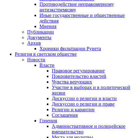
Противодействие неправомерному
антиэкстремизму
Иные государственные и общественные
действия
Мнения
Публикации
Документы
Архив
Хроники фильтрации Рунета
Религия в светском обществе
Новости
Власти
Правовое регулирование
Покровительство властей
Чувства верующих
Участие в выборах и в политической
жизни
Дискуссии о религии и власти
Дискуссии о религии и праве
Религии и карантин
Соглашения
Гонения
Административное и полицейское
вмешательство
Места для молитвы