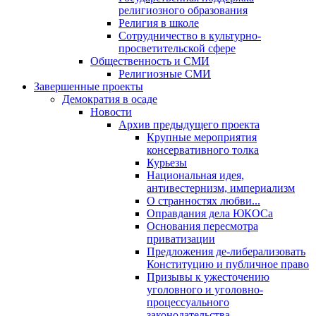
религиозного образования
Религия в школе
Сотрудничество в культурно-
просветительской сфере
Общественность и СМИ
Религиозные СМИ
Завершенные проекты
Демократия в осаде
Новости
Архив предыдущего проекта
Крупные мероприятия
консервативного толка
Курьезы
Национальная идея,
антивестернизм, империализм
О странностях любви...
Оправдания дела ЮКОСа
Основания пересмотра
приватизации
Предложения де-либерализовать
Конституцию и публичное право
Призывы к ужесточению
уголовного и уголовно-
процессуального
законодательства