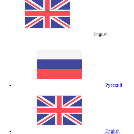
English
Русский
English