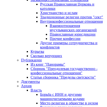
Русская Православная Церковь и
католики
Христианство и ислам
Традиционные религии против "сект"
Внутриконфессиональные отношения
Взаимоотношения
мусульманских организаций
Православные юрисдикции
Прочие конфессии
Другие примеры сотрудничества и
конфликтов
Курьезы
Сколько верующих
Публикации
Из книг "Панорамы"
Сборник "Преодолевая государственно -
конфессиональные отношения"
Статьи сборника "Пределы светскости"
Документы
Архив
Власть
Борьба с ИНН и другими
машиночитаемыми кодами
Место религии в обществе в целом