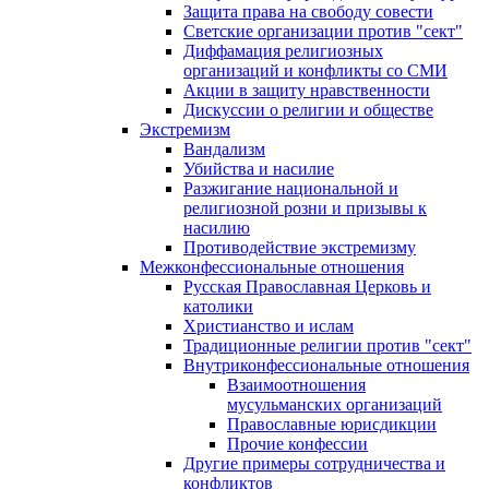
Защита права на свободу совести
Светские организации против "сект"
Диффамация религиозных
организаций и конфликты со СМИ
Акции в защиту нравственности
Дискуссии о религии и обществе
Экстремизм
Вандализм
Убийства и насилие
Разжигание национальной и
религиозной розни и призывы к
насилию
Противодействие экстремизму
Межконфессиональные отношения
Русская Православная Церковь и
католики
Христианство и ислам
Традиционные религии против "сект"
Внутриконфессиональные отношения
Взаимоотношения
мусульманских организаций
Православные юрисдикции
Прочие конфессии
Другие примеры сотрудничества и
конфликтов