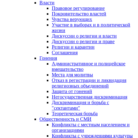
Власти
Правовое регулирование
Покровительство властей
Чувства верующих
Участие в выборах и в политической
жизни
Дискуссии о религии и власти
Дискуссии о религии и праве
Религии и карантин
Соглашения
Гонения
Административное и полицейское
вмешательство
Места для молитвы
Отказ в регистрации и ликвидация
религиозных объединений
Защита от гонений
Негосударственная дискриминация
Дискриминация и борьба с
"сектантами"
Теоретическая борьба
Общественность и СМИ
Конфликты с местным населением и
организациями
Конфликты с учреждениями культуры