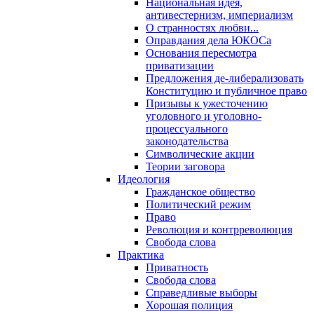
Национальная идея,
антивестернизм, империализм
О странностях любви...
Оправдания дела ЮКОСа
Основания пересмотра
приватизации
Предложения де-либерализовать
Конституцию и публичное право
Призывы к ужесточению
уголовного и уголовно-
процессуального
законодательства
Символические акции
Теории заговора
Идеология
Гражданское общество
Политический режим
Право
Революция и контрреволюция
Свобода слова
Практика
Приватность
Свобода слова
Справедливые выборы
Хорошая полиция