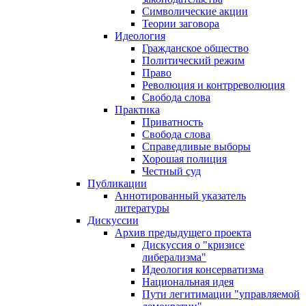
Символические акции
Теории заговора
Идеология
Гражданское общество
Политический режим
Право
Революция и контрреволюция
Свобода слова
Практика
Приватность
Свобода слова
Справедливые выборы
Хорошая полиция
Честный суд
Публикации
Аннотированный указатель
литературы
Дискуссии
Архив предыдущего проекта
Дискуссия о "кризисе
либерализма"
Идеология консерватизма
Национальная идея
Пути легитимации "управляемой