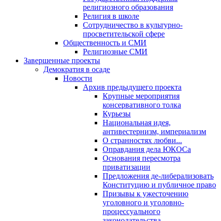
религиозного образования
Религия в школе
Сотрудничество в культурно-
просветительской сфере
Общественность и СМИ
Религиозные СМИ
Завершенные проекты
Демократия в осаде
Новости
Архив предыдущего проекта
Крупные мероприятия
консервативного толка
Курьезы
Национальная идея,
антивестернизм, империализм
О странностях любви...
Оправдания дела ЮКОСа
Основания пересмотра
приватизации
Предложения де-либерализовать
Конституцию и публичное право
Призывы к ужесточению
уголовного и уголовно-
процессуального
законодательства