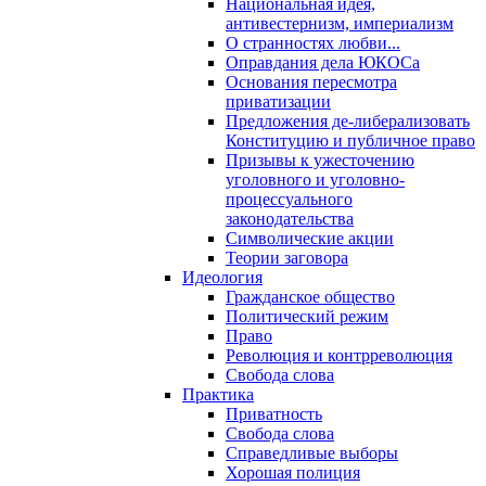
Национальная идея,
антивестернизм, империализм
О странностях любви...
Оправдания дела ЮКОСа
Основания пересмотра
приватизации
Предложения де-либерализовать
Конституцию и публичное право
Призывы к ужесточению
уголовного и уголовно-
процессуального
законодательства
Символические акции
Теории заговора
Идеология
Гражданское общество
Политический режим
Право
Революция и контрреволюция
Свобода слова
Практика
Приватность
Свобода слова
Справедливые выборы
Хорошая полиция