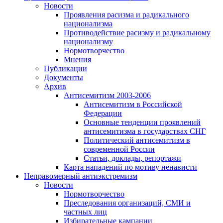
Новости
Проявления расизма и радикального
национализма
Противодействие расизму и радикальному
национализму
Нормотворчество
Мнения
Публикации
Документы
Архив
Антисемитизм 2003-2006
Антисемитизм в Российской
Федерации
Основные тенденции проявлений
антисемитизма в государствах СНГ
Политический антисемитизм в
современной России
Статьи, доклады, репортажи
Карта нападений по мотиву ненависти
Неправомерный антиэкстремизм
Новости
Нормотворчество
Преследования организаций, СМИ и
частных лиц
Избирательные кампании