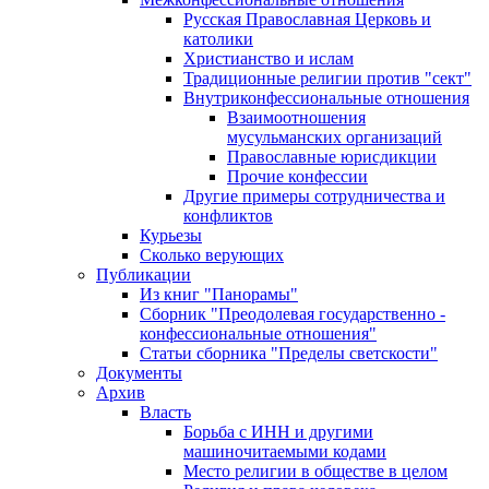
Русская Православная Церковь и
католики
Христианство и ислам
Традиционные религии против "сект"
Внутриконфессиональные отношения
Взаимоотношения
мусульманских организаций
Православные юрисдикции
Прочие конфессии
Другие примеры сотрудничества и
конфликтов
Курьезы
Сколько верующих
Публикации
Из книг "Панорамы"
Сборник "Преодолевая государственно -
конфессиональные отношения"
Статьи сборника "Пределы светскости"
Документы
Архив
Власть
Борьба с ИНН и другими
машиночитаемыми кодами
Место религии в обществе в целом