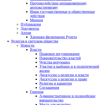
Противодействие неправомерному
антиэкстремизму
Иные государственные и общественные
действия
Мнения
Публикации
Документы
Архив
Хроники фильтрации Рунета
Религия в светском обществе
Новости
Власти
Правовое регулирование
Покровительство властей
Чувства верующих
Участие в выборах и в политической
жизни
Дискуссии о религии и власти
Дискуссии о религии и праве
Религии и карантин
Соглашения
Гонения
Административное и полицейское
вмешательство
Места для молитвы