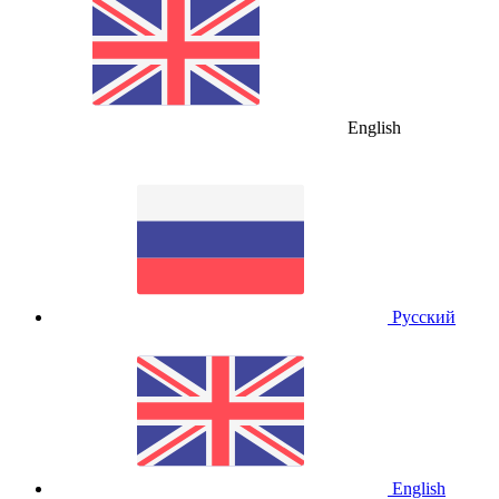
English
Русский
English