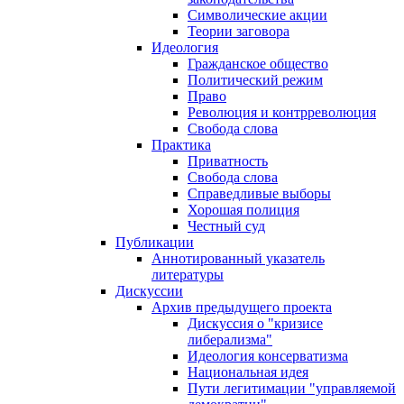
Символические акции
Теории заговора
Идеология
Гражданское общество
Политический режим
Право
Революция и контрреволюция
Свобода слова
Практика
Приватность
Свобода слова
Справедливые выборы
Хорошая полиция
Честный суд
Публикации
Аннотированный указатель
литературы
Дискуссии
Архив предыдущего проекта
Дискуссия о "кризисе
либерализма"
Идеология консерватизма
Национальная идея
Пути легитимации "управляемой