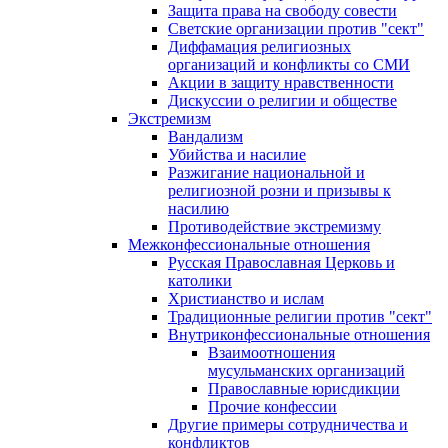
Защита права на свободу совести
Светские организации против "сект"
Диффамация религиозных
организаций и конфликты со СМИ
Акции в защиту нравственности
Дискуссии о религии и обществе
Экстремизм
Вандализм
Убийства и насилие
Разжигание национальной и
религиозной розни и призывы к
насилию
Противодействие экстремизму
Межконфессиональные отношения
Русская Православная Церковь и
католики
Христианство и ислам
Традиционные религии против "сект"
Внутриконфессиональные отношения
Взаимоотношения
мусульманских организаций
Православные юрисдикции
Прочие конфессии
Другие примеры сотрудничества и
конфликтов