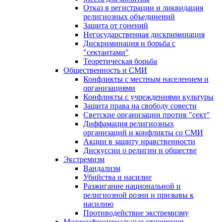
Отказ в регистрации и ликвидация
религиозных объединений
Защита от гонений
Негосударственная дискриминация
Дискриминация и борьба с
"сектантами"
Теоретическая борьба
Общественность и СМИ
Конфликты с местным населением и
организациями
Конфликты с учреждениями культуры
Защита права на свободу совести
Светские организации против "сект"
Диффамация религиозных
организаций и конфликты со СМИ
Акции в защиту нравственности
Дискуссии о религии и обществе
Экстремизм
Вандализм
Убийства и насилие
Разжигание национальной и
религиозной розни и призывы к
насилию
Противодействие экстремизму
Межконфессиональные отношения