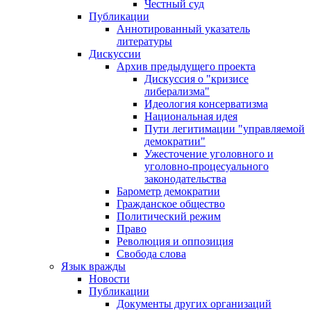
Честный суд
Публикации
Аннотированный указатель
литературы
Дискуссии
Архив предыдущего проекта
Дискуссия о "кризисе
либерализма"
Идеология консерватизма
Национальная идея
Пути легитимации "управляемой
демократии"
Ужесточение уголовного и
уголовно-процесуального
законодательства
Барометр демократии
Гражданское общество
Политический режим
Право
Революция и оппозиция
Свобода слова
Язык вражды
Новости
Публикации
Документы других организаций