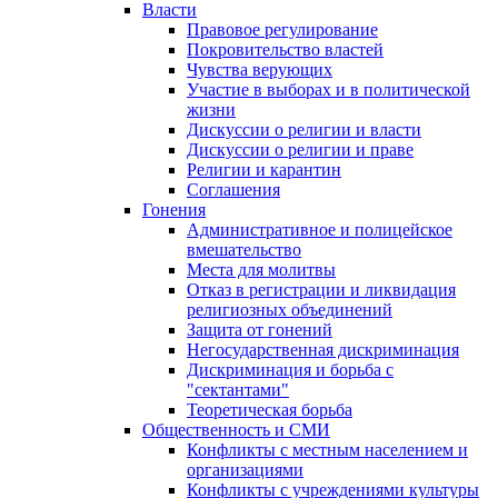
Власти
Правовое регулирование
Покровительство властей
Чувства верующих
Участие в выборах и в политической
жизни
Дискуссии о религии и власти
Дискуссии о религии и праве
Религии и карантин
Соглашения
Гонения
Административное и полицейское
вмешательство
Места для молитвы
Отказ в регистрации и ликвидация
религиозных объединений
Защита от гонений
Негосударственная дискриминация
Дискриминация и борьба с
"сектантами"
Теоретическая борьба
Общественность и СМИ
Конфликты с местным населением и
организациями
Конфликты с учреждениями культуры