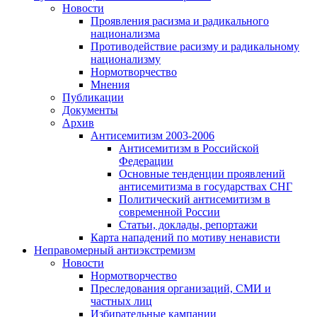
Новости
Проявления расизма и радикального
национализма
Противодействие расизму и радикальному
национализму
Нормотворчество
Мнения
Публикации
Документы
Архив
Антисемитизм 2003-2006
Антисемитизм в Российской
Федерации
Основные тенденции проявлений
антисемитизма в государствах СНГ
Политический антисемитизм в
современной России
Статьи, доклады, репортажи
Карта нападений по мотиву ненависти
Неправомерный антиэкстремизм
Новости
Нормотворчество
Преследования организаций, СМИ и
частных лиц
Избирательные кампании