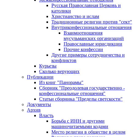
Русская Православная Церковь и
католики
Христианство и ислам
Традиционные религии против "сект"
Внутриконфессиональные отношения
Взаимоотношения
мусульманских организаций
Православные юрисдикции
Прочие конфессии
Другие примеры сотрудничества и
конфликтов
Курьезы
Сколько верующих
Публикации
Из книг "Панорамы"
Сборник "Преодолевая государственно -
конфессиональные отношения"
Статьи сборника "Пределы светскости"
Документы
Архив
Власть
Борьба с ИНН и другими
машиночитаемыми кодами
Место религии в обществе в целом