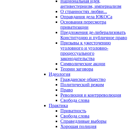
Национальная идея,
антивестернизм, империализм
О странностях любви...
Оправдания дела ЮКОСа
Основания пересмотра
приватизации
Предложения де-либерализовать
Конституцию и публичное право
Призывы к ужесточению
уголовного и уголовно-
процессуального
законодательства
Символические акции
Теории заговора
Идеология
Гражданское общество
Политический режим
Право
Революция и контрреволюция
Свобода слова
Практика
Приватность
Свобода слова
Справедливые выборы
Хорошая полиция