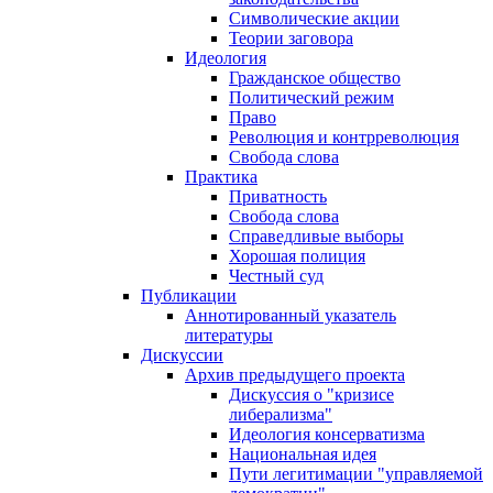
Символические акции
Теории заговора
Идеология
Гражданское общество
Политический режим
Право
Революция и контрреволюция
Свобода слова
Практика
Приватность
Свобода слова
Справедливые выборы
Хорошая полиция
Честный суд
Публикации
Аннотированный указатель
литературы
Дискуссии
Архив предыдущего проекта
Дискуссия о "кризисе
либерализма"
Идеология консерватизма
Национальная идея
Пути легитимации "управляемой