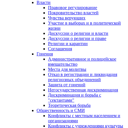
Власти
Правовое регулирование
Покровительство властей
Чувства верующих
Участие в выборах и в политической
жизни
Дискуссии о религии и власти
Дискуссии о религии и праве
Религии и карантин
Соглашения
Гонения
Административное и полицейское
вмешательство
Места для молитвы
Отказ в регистрации и ликвидация
религиозных объединений
Защита от гонений
Негосударственная дискриминация
Дискриминация и борьба с
"сектантами"
Теоретическая борьба
Общественность и СМИ
Конфликты с местным населением и
организациями
Конфликты с учреждениями культуры