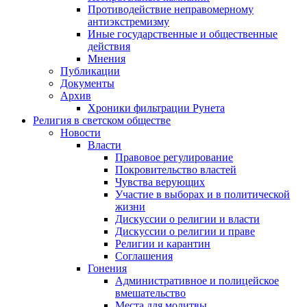
Противодействие неправомерному
антиэкстремизму
Иные государственные и общественные
действия
Мнения
Публикации
Документы
Архив
Хроники фильтрации Рунета
Религия в светском обществе
Новости
Власти
Правовое регулирование
Покровительство властей
Чувства верующих
Участие в выборах и в политической
жизни
Дискуссии о религии и власти
Дискуссии о религии и праве
Религии и карантин
Соглашения
Гонения
Административное и полицейское
вмешательство
Места для молитвы