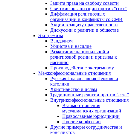
Защита права на свободу совести
Светские организации против "сект"
Диффамация религиозных
организаций и конфликты со СМИ
Акции в защиту нравственности
Дискуссии о религии и обществе
Экстремизм
Вандализм
Убийства и насилие
Разжигание национальной и
религиозной розни и призывы к
насилию
Противодействие экстремизму
Межконфессиональные отношения
Русская Православная Церковь и
католики
Христианство и ислам
Традиционные религии против "сект"
Внутриконфессиональные отношения
Взаимоотношения
мусульманских организаций
Православные юрисдикции
Прочие конфессии
Другие примеры сотрудничества и
конфликтов