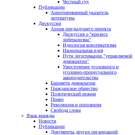
Честный суд
Публикации
Аннотированный указатель
литературы
Дискуссии
Архив предыдущего проекта
Дискуссия о "кризисе
либерализма"
Идеология консерватизма
Национальная идея
Пути легитимации "управляемой
демократии"
Ужесточение уголовного и
уголовно-процесуального
законодательства
Барометр демократии
Гражданское общество
Политический режим
Право
Революция и оппозиция
Свобода слова
Язык вражды
Новости
Публикации
Документы других организаций