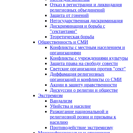
Отказ в регистрации и ликвидация
религиозных объединений
Защита от гонений
Негосударственная дискриминация
Дискриминация и борьба с
"сектантами"
Теоретическая борьба
Общественность и СМИ
Конфликты с местным населением и
организациями
Конфликты с учреждениями культуры
Защита права на свободу совести
Светские организации против "сект"
Диффамация религиозных
организаций и конфликты со СМИ
Акции в защиту нравственности
Дискуссии о религии и обществе
Экстремизм
Вандализм
Убийства и насилие
Разжигание национальной и
религиозной розни и призывы к
насилию
Противодействие экстремизму
Межконфессиональные отношения