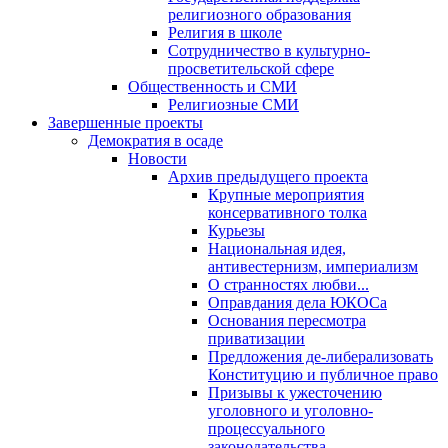
религиозного образования
Религия в школе
Сотрудничество в культурно-
просветительской сфере
Общественность и СМИ
Религиозные СМИ
Завершенные проекты
Демократия в осаде
Новости
Архив предыдущего проекта
Крупные мероприятия
консервативного толка
Курьезы
Национальная идея,
антивестернизм, империализм
О странностях любви...
Оправдания дела ЮКОСа
Основания пересмотра
приватизации
Предложения де-либерализовать
Конституцию и публичное право
Призывы к ужесточению
уголовного и уголовно-
процессуального
законодательства