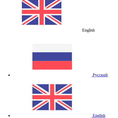
English
Русский
English