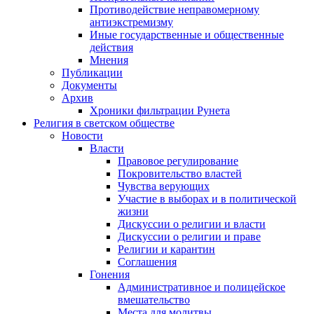
Противодействие неправомерному
антиэкстремизму
Иные государственные и общественные
действия
Мнения
Публикации
Документы
Архив
Хроники фильтрации Рунета
Религия в светском обществе
Новости
Власти
Правовое регулирование
Покровительство властей
Чувства верующих
Участие в выборах и в политической
жизни
Дискуссии о религии и власти
Дискуссии о религии и праве
Религии и карантин
Соглашения
Гонения
Административное и полицейское
вмешательство
Места для молитвы