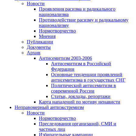
Новости
Проявления расизма и радикального
национализма
Противодействие расизму и радикальному
национализму
Нормотворчество
Мнения
Публикации
Документы
Архив
Антисемитизм 2003-2006
Антисемитизм в Российской
Федерации
Основные тенденции проявлений
антисемитизма в государствах СНГ
Политический антисемитизм в
современной России
Статьи, доклады, репортажи
Карта нападений по мотиву ненависти
Неправомерный антиэкстремизм
Новости
Нормотворчество
Преследования организаций, СМИ и
частных лиц
Избирательные кампании