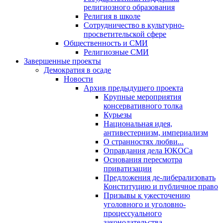
религиозного образования
Религия в школе
Сотрудничество в культурно-
просветительской сфере
Общественность и СМИ
Религиозные СМИ
Завершенные проекты
Демократия в осаде
Новости
Архив предыдущего проекта
Крупные мероприятия
консервативного толка
Курьезы
Национальная идея,
антивестернизм, империализм
О странностях любви...
Оправдания дела ЮКОСа
Основания пересмотра
приватизации
Предложения де-либерализовать
Конституцию и публичное право
Призывы к ужесточению
уголовного и уголовно-
процессуального
законодательства