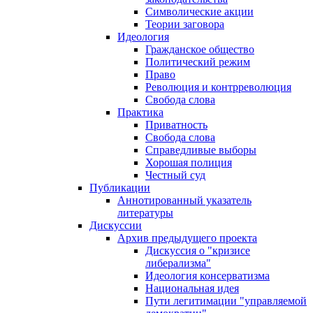
Символические акции
Теории заговора
Идеология
Гражданское общество
Политический режим
Право
Революция и контрреволюция
Свобода слова
Практика
Приватность
Свобода слова
Справедливые выборы
Хорошая полиция
Честный суд
Публикации
Аннотированный указатель
литературы
Дискуссии
Архив предыдущего проекта
Дискуссия о "кризисе
либерализма"
Идеология консерватизма
Национальная идея
Пути легитимации "управляемой