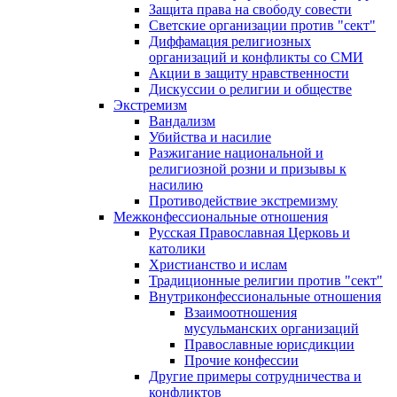
Защита права на свободу совести
Светские организации против "сект"
Диффамация религиозных
организаций и конфликты со СМИ
Акции в защиту нравственности
Дискуссии о религии и обществе
Экстремизм
Вандализм
Убийства и насилие
Разжигание национальной и
религиозной розни и призывы к
насилию
Противодействие экстремизму
Межконфессиональные отношения
Русская Православная Церковь и
католики
Христианство и ислам
Традиционные религии против "сект"
Внутриконфессиональные отношения
Взаимоотношения
мусульманских организаций
Православные юрисдикции
Прочие конфессии
Другие примеры сотрудничества и
конфликтов