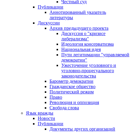
Честный суд
Публикации
Аннотированный указатель
литературы
Дискуссии
Архив предыдущего проекта
Дискуссия о "кризисе
либерализма"
Идеология консерватизма
Национальная идея
Пути легитимации "управляемой
демократии"
Ужесточение уголовного и
уголовно-процесуального
законодательства
Барометр демократии
Гражданское общество
Политический режим
Право
Революция и оппозиция
Свобода слова
Язык вражды
Новости
Публикации
Документы других организаций