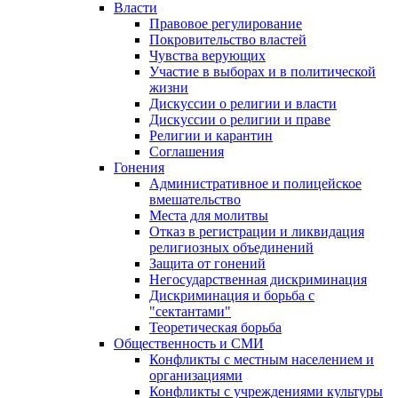
Власти
Правовое регулирование
Покровительство властей
Чувства верующих
Участие в выборах и в политической
жизни
Дискуссии о религии и власти
Дискуссии о религии и праве
Религии и карантин
Соглашения
Гонения
Административное и полицейское
вмешательство
Места для молитвы
Отказ в регистрации и ликвидация
религиозных объединений
Защита от гонений
Негосударственная дискриминация
Дискриминация и борьба с
"сектантами"
Теоретическая борьба
Общественность и СМИ
Конфликты с местным населением и
организациями
Конфликты с учреждениями культуры