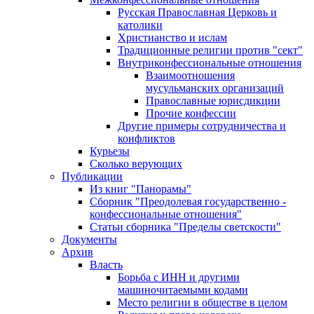
Русская Православная Церковь и
католики
Христианство и ислам
Традиционные религии против "сект"
Внутриконфессиональные отношения
Взаимоотношения
мусульманских организаций
Православные юрисдикции
Прочие конфессии
Другие примеры сотрудничества и
конфликтов
Курьезы
Сколько верующих
Публикации
Из книг "Панорамы"
Сборник "Преодолевая государственно -
конфессиональные отношения"
Статьи сборника "Пределы светскости"
Документы
Архив
Власть
Борьба с ИНН и другими
машиночитаемыми кодами
Место религии в обществе в целом