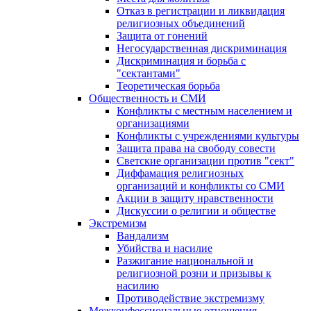
Отказ в регистрации и ликвидация
религиозных объединений
Защита от гонений
Негосударственная дискриминация
Дискриминация и борьба с
"сектантами"
Теоретическая борьба
Общественность и СМИ
Конфликты с местным населением и
организациями
Конфликты с учреждениями культуры
Защита права на свободу совести
Светские организации против "сект"
Диффамация религиозных
организаций и конфликты со СМИ
Акции в защиту нравственности
Дискуссии о религии и обществе
Экстремизм
Вандализм
Убийства и насилие
Разжигание национальной и
религиозной розни и призывы к
насилию
Противодействие экстремизму
Межконфессиональные отношения