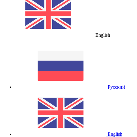
English
Русский
English