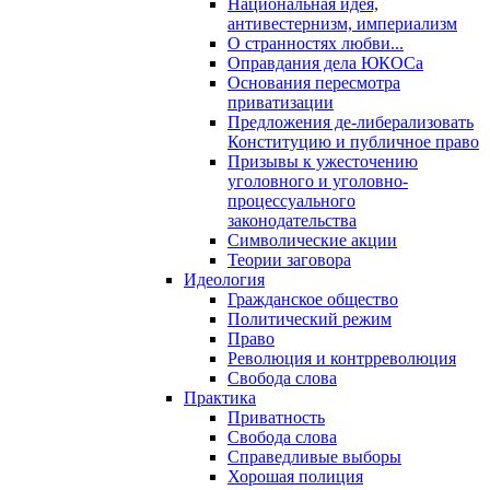
Национальная идея,
антивестернизм, империализм
О странностях любви...
Оправдания дела ЮКОСа
Основания пересмотра
приватизации
Предложения де-либерализовать
Конституцию и публичное право
Призывы к ужесточению
уголовного и уголовно-
процессуального
законодательства
Символические акции
Теории заговора
Идеология
Гражданское общество
Политический режим
Право
Революция и контрреволюция
Свобода слова
Практика
Приватность
Свобода слова
Справедливые выборы
Хорошая полиция