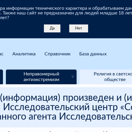
бора информации технического характера и обрабатываем д
. Также наш сайт не предназначен для людей младше 18 лет
 лет?
Да
Нет
ас
Аналитика
Справочник
База данных
Неправомерный
Религия в светск
антиэкстремизм
обществе
(информация) произведен и (и
 Исследовательский центр «Со
нного агента Исследовательск