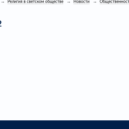
Религия в светском обществе
Новости
Общественност
2