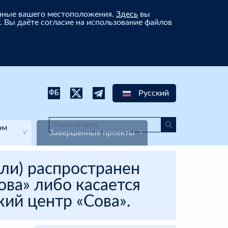
анные вашего местоположения.
Здесь
вы
. Вы даёте согласие на использование файлов
Русский
ФБ
ом
Завершенные проекты
ли) распространен
ва» либо касается
ий центр «Сова».