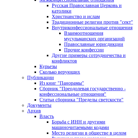
Русская Православная Церковь и
католики
Христианство и ислам
Традиционные религии против "сект"
Внутриконфессиональные отношения
Взаимоотношения
мусульманских организаций
Православные юрисдикции
Прочие конфессии
Другие примеры сотрудничества и
конфликтов
Курьезы
Сколько верующих
Публикации
Из книг "Панорамы"
Сборник "Преодолевая государственно -
конфессиональные отношения"
Статьи сборника "Пределы светскости"
Документы
Архив
Власть
Борьба с ИНН и другими
машиночитаемыми кодами
Место религии в обществе в целом