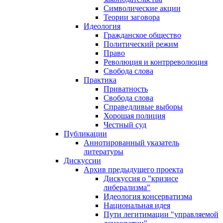
Символические акции
Теории заговора
Идеология
Гражданское общество
Политический режим
Право
Революция и контрреволюция
Свобода слова
Практика
Приватность
Свобода слова
Справедливые выборы
Хорошая полиция
Честный суд
Публикации
Аннотированный указатель
литературы
Дискуссии
Архив предыдущего проекта
Дискуссия о "кризисе
либерализма"
Идеология консерватизма
Национальная идея
Пути легитимации "управляемой