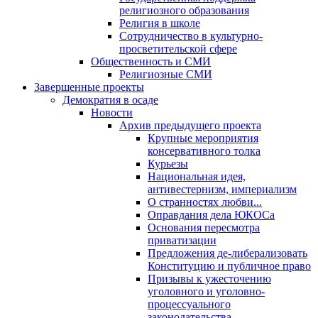
религиозного образования
Религия в школе
Сотрудничество в культурно-
просветительской сфере
Общественность и СМИ
Религиозные СМИ
Завершенные проекты
Демократия в осаде
Новости
Архив предыдущего проекта
Крупные мероприятия
консервативного толка
Курьезы
Национальная идея,
антивестернизм, империализм
О странностях любви...
Оправдания дела ЮКОСа
Основания пересмотра
приватизации
Предложения де-либерализовать
Конституцию и публичное право
Призывы к ужесточению
уголовного и уголовно-
процессуального
законодательства