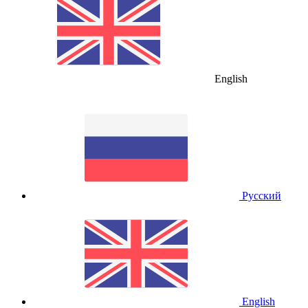
English
Русский
English