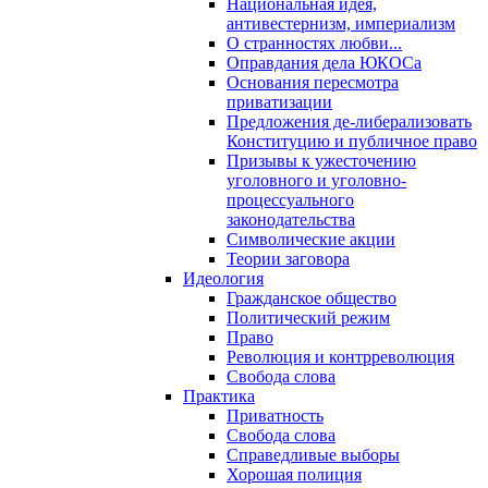
Национальная идея,
антивестернизм, империализм
О странностях любви...
Оправдания дела ЮКОСа
Основания пересмотра
приватизации
Предложения де-либерализовать
Конституцию и публичное право
Призывы к ужесточению
уголовного и уголовно-
процессуального
законодательства
Символические акции
Теории заговора
Идеология
Гражданское общество
Политический режим
Право
Революция и контрреволюция
Свобода слова
Практика
Приватность
Свобода слова
Справедливые выборы
Хорошая полиция