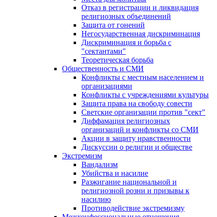
Отказ в регистрации и ликвидация
религиозных объединений
Защита от гонений
Негосударственная дискриминация
Дискриминация и борьба с
"сектантами"
Теоретическая борьба
Общественность и СМИ
Конфликты с местным населением и
организациями
Конфликты с учреждениями культуры
Защита права на свободу совести
Светские организации против "сект"
Диффамация религиозных
организаций и конфликты со СМИ
Акции в защиту нравственности
Дискуссии о религии и обществе
Экстремизм
Вандализм
Убийства и насилие
Разжигание национальной и
религиозной розни и призывы к
насилию
Противодействие экстремизму
Межконфессиональные отношения