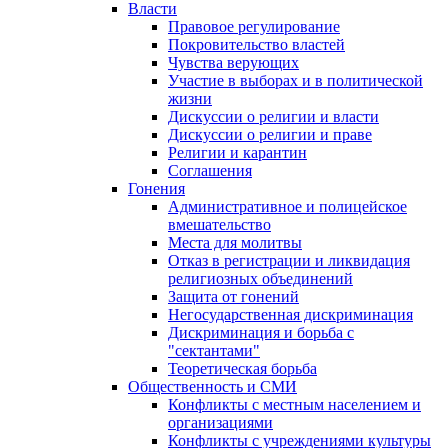
Власти
Правовое регулирование
Покровительство властей
Чувства верующих
Участие в выборах и в политической
жизни
Дискуссии о религии и власти
Дискуссии о религии и праве
Религии и карантин
Соглашения
Гонения
Административное и полицейское
вмешательство
Места для молитвы
Отказ в регистрации и ликвидация
религиозных объединений
Защита от гонений
Негосударственная дискриминация
Дискриминация и борьба с
"сектантами"
Теоретическая борьба
Общественность и СМИ
Конфликты с местным населением и
организациями
Конфликты с учреждениями культуры