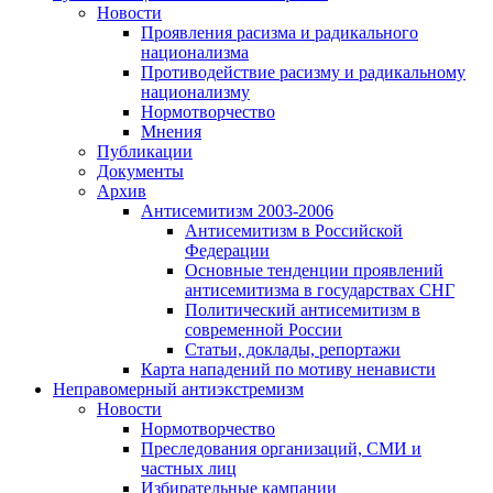
Новости
Проявления расизма и радикального
национализма
Противодействие расизму и радикальному
национализму
Нормотворчество
Мнения
Публикации
Документы
Архив
Антисемитизм 2003-2006
Антисемитизм в Российской
Федерации
Основные тенденции проявлений
антисемитизма в государствах СНГ
Политический антисемитизм в
современной России
Статьи, доклады, репортажи
Карта нападений по мотиву ненависти
Неправомерный антиэкстремизм
Новости
Нормотворчество
Преследования организаций, СМИ и
частных лиц
Избирательные кампании