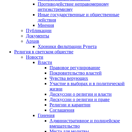
Противодействие неправомерному
антиэкстремизму
Иные государственные и общественные
действия
Мнения
Публикации
Документы
Архив
Хроники фильтрации Рунета
Религия в светском обществе
Новости
Власти
Правовое регулирование
Покровительство властей
Чувства верующих
Участие в выборах и в политической
жизни
Дискуссии о религии и власти
Дискуссии о религии и праве
Религии и карантин
Соглашения
Гонения
Административное и полицейское
вмешательство
Места для молитвы