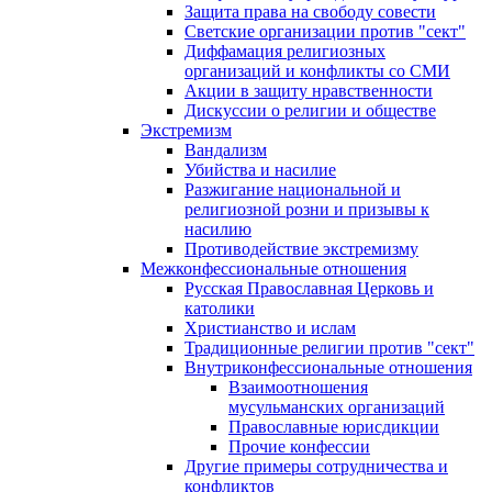
Защита права на свободу совести
Светские организации против "сект"
Диффамация религиозных
организаций и конфликты со СМИ
Акции в защиту нравственности
Дискуссии о религии и обществе
Экстремизм
Вандализм
Убийства и насилие
Разжигание национальной и
религиозной розни и призывы к
насилию
Противодействие экстремизму
Межконфессиональные отношения
Русская Православная Церковь и
католики
Христианство и ислам
Традиционные религии против "сект"
Внутриконфессиональные отношения
Взаимоотношения
мусульманских организаций
Православные юрисдикции
Прочие конфессии
Другие примеры сотрудничества и
конфликтов