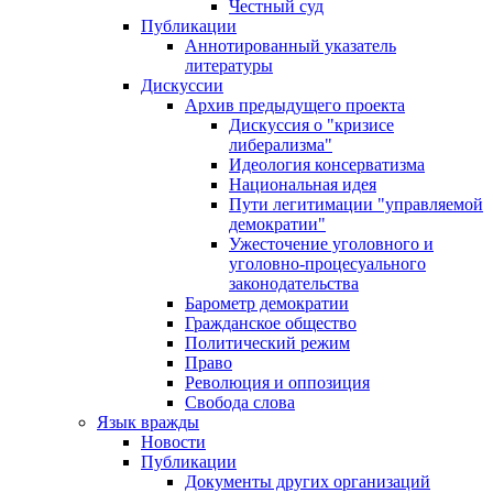
Честный суд
Публикации
Аннотированный указатель
литературы
Дискуссии
Архив предыдущего проекта
Дискуссия о "кризисе
либерализма"
Идеология консерватизма
Национальная идея
Пути легитимации "управляемой
демократии"
Ужесточение уголовного и
уголовно-процесуального
законодательства
Барометр демократии
Гражданское общество
Политический режим
Право
Революция и оппозиция
Свобода слова
Язык вражды
Новости
Публикации
Документы других организаций