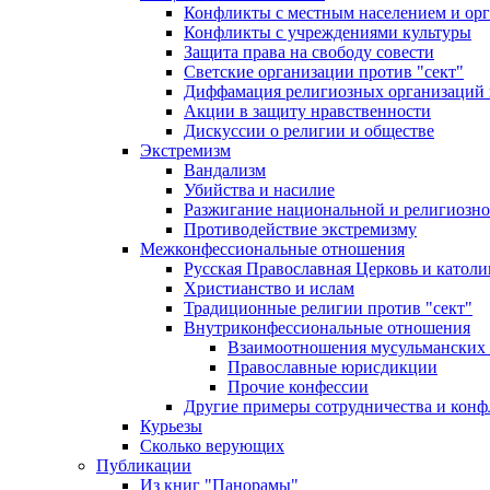
Конфликты с местным населением и ор
Конфликты с учреждениями культуры
Защита права на свободу совести
Светские организации против "сект"
Диффамация религиозных организаций
Акции в защиту нравственности
Дискуссии о религии и обществе
Экстремизм
Вандализм
Убийства и насилие
Разжигание национальной и религиозно
Противодействие экстремизму
Межконфессиональные отношения
Русская Православная Церковь и католи
Христианство и ислам
Традиционные религии против "сект"
Внутриконфессиональные отношения
Взаимоотношения мусульманских 
Православные юрисдикции
Прочие конфессии
Другие примеры сотрудничества и конф
Курьезы
Сколько верующих
Публикации
Из книг "Панорамы"