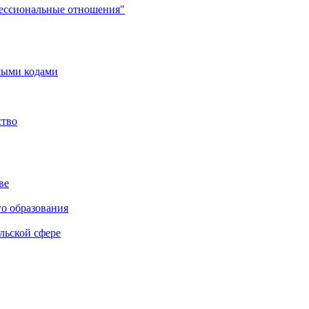
фессиональные отношения"
мыми кодами
ство
ве
го образования
льской сфере