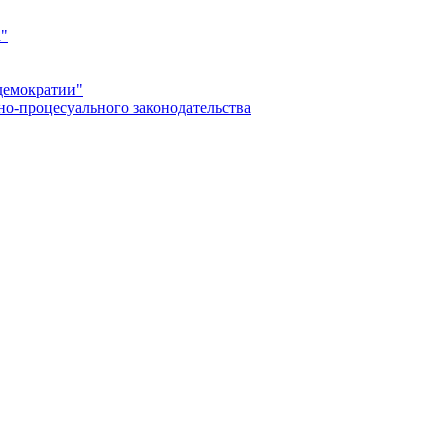
а"
демократии"
но-процесуального законодательства