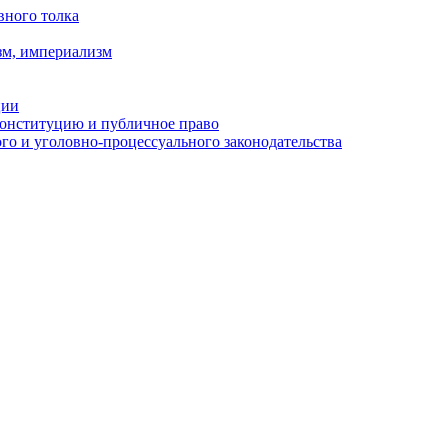
вного толка
зм, империализм
ции
Конституцию и публичное право
о и уголовно-процессуального законодательства