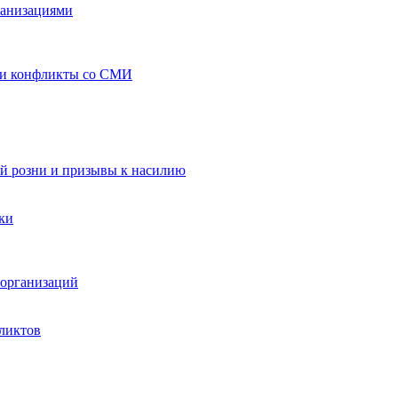
ганизациями
 и конфликты со СМИ
й розни и призывы к насилию
ки
организаций
ликтов