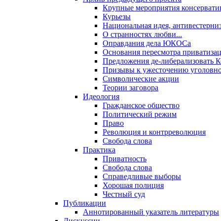
Крупные мероприятия консервати
Курьезы
Национальная идея, антивестерни
О странностях любви...
Оправдания дела ЮКОСа
Основания пересмотра приватиза
Предложения де-либерализовать 
Призывы к ужесточению уголовног
Символические акции
Теории заговора
Идеология
Гражданское общество
Политический режим
Право
Революция и контрреволюция
Свобода слова
Практика
Приватность
Свобода слова
Справедливые выборы
Хорошая полиция
Честный суд
Публикации
Аннотированный указатель литературы
Дискуссии