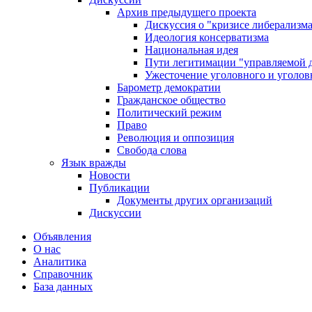
Архив предыдущего проекта
Дискуссия о "кризисе либерализм
Идеология консерватизма
Национальная идея
Пути легитимации "управляемой 
Ужесточение уголовного и уголов
Барометр демократии
Гражданское общество
Политический режим
Право
Революция и оппозиция
Свобода слова
Язык вражды
Новости
Публикации
Документы других организаций
Дискуссии
Объявления
О нас
Аналитика
Справочник
База данных