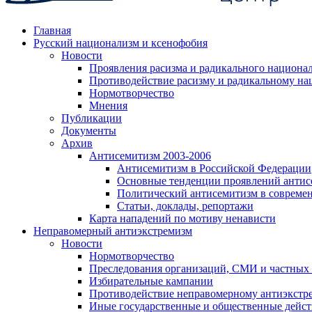
Главная
Русский национализм и ксенофобия
Новости
Проявления расизма и радикального национа
Противодействие расизму и радикальному на
Нормотворчество
Мнения
Публикации
Документы
Архив
Антисемитизм 2003-2006
Антисемитизм в Российской Федерации
Основные тенденции проявлений антис
Политический антисемитизм в совреме
Статьи, доклады, репортажи
Карта нападений по мотиву ненависти
Неправомерный антиэкстремизм
Новости
Нормотворчество
Преследования организаций, СМИ и частных
Избирательные кампании
Противодействие неправомерному антиэкстр
Иные государственные и общественные дейст