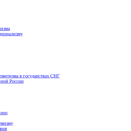
лизма
ционализму
емитизма в государствах СНГ
нной России
 лиц
емизму
вия