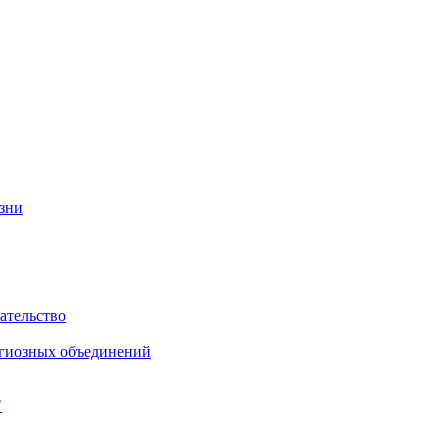
изни
ательство
игиозных объединений
"