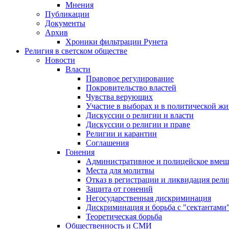
Мнения
Публикации
Документы
Архив
Хроники фильтрации Рунета
Религия в светском обществе
Новости
Власти
Правовое регулирование
Покровительство властей
Чувства верующих
Участие в выборах и в политической ж
Дискуссии о религии и власти
Дискуссии о религии и праве
Религии и карантин
Соглашения
Гонения
Административное и полицейское вмеш
Места для молитвы
Отказ в регистрации и ликвидация рел
Защита от гонений
Негосударственная дискриминация
Дискриминация и борьба с "сектантами
Теоретическая борьба
Общественность и СМИ