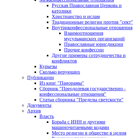
Русская Православная Церковь и
католики
Христианство и ислам
Традиционные религии против "сект"
Внутриконфессиональные отношения
Взаимоотношения
мусульманских организаций
Православные юрисдикции
Прочие конфессии
Другие примеры сотрудничества и
конфликтов
Курьезы
Сколько верующих
Публикации
Из книг "Панорамы"
Сборник "Преодолевая государственно -
конфессиональные отношения"
Статьи сборника "Пределы светскости"
Документы
Архив
Власть
Борьба с ИНН и другими
машиночитаемыми кодами
Место религии в обществе в целом