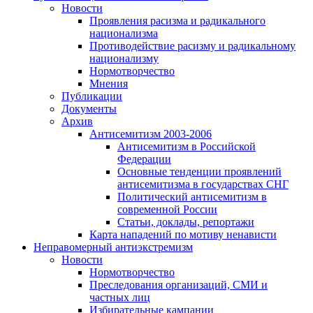
Новости
Проявления расизма и радикального
национализма
Противодействие расизму и радикальному
национализму
Нормотворчество
Мнения
Публикации
Документы
Архив
Антисемитизм 2003-2006
Антисемитизм в Российской
Федерации
Основные тенденции проявлений
антисемитизма в государствах СНГ
Политический антисемитизм в
современной России
Статьи, доклады, репортажи
Карта нападений по мотиву ненависти
Неправомерный антиэкстремизм
Новости
Нормотворчество
Преследования организаций, СМИ и
частных лиц
Избирательные кампании