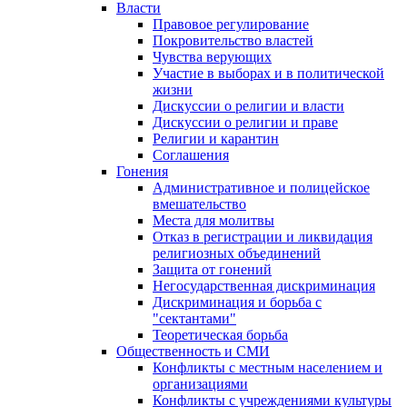
Власти
Правовое регулирование
Покровительство властей
Чувства верующих
Участие в выборах и в политической
жизни
Дискуссии о религии и власти
Дискуссии о религии и праве
Религии и карантин
Соглашения
Гонения
Административное и полицейское
вмешательство
Места для молитвы
Отказ в регистрации и ликвидация
религиозных объединений
Защита от гонений
Негосударственная дискриминация
Дискриминация и борьба с
"сектантами"
Теоретическая борьба
Общественность и СМИ
Конфликты с местным населением и
организациями
Конфликты с учреждениями культуры