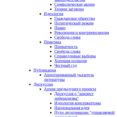
Символические акции
Теории заговора
Идеология
Гражданское общество
Политический режим
Право
Революция и контрреволюция
Свобода слова
Практика
Приватность
Свобода слова
Справедливые выборы
Хорошая полиция
Честный суд
Публикации
Аннотированный указатель
литературы
Дискуссии
Архив предыдущего проекта
Дискуссия о "кризисе
либерализма"
Идеология консерватизма
Национальная идея
Пути легитимации "управляемой