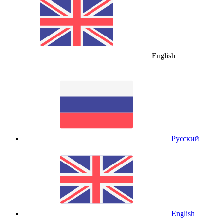
English
Русский
English