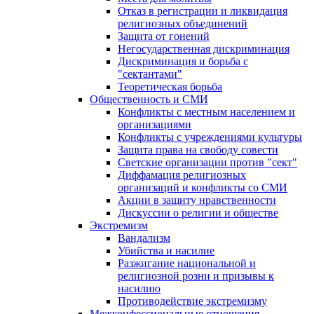
Отказ в регистрации и ликвидация
религиозных объединений
Защита от гонений
Негосударственная дискриминация
Дискриминация и борьба с
"сектантами"
Теоретическая борьба
Общественность и СМИ
Конфликты с местным населением и
организациями
Конфликты с учреждениями культуры
Защита права на свободу совести
Светские организации против "сект"
Диффамация религиозных
организаций и конфликты со СМИ
Акции в защиту нравственности
Дискуссии о религии и обществе
Экстремизм
Вандализм
Убийства и насилие
Разжигание национальной и
религиозной розни и призывы к
насилию
Противодействие экстремизму
Межконфессиональные отношения