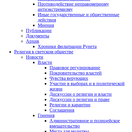
Противодействие неправомерному
антиэкстремизму
Иные государственные и общественные
действия
Мнения
Публикации
Документы
Архив
Хроники фильтрации Рунета
Религия в светском обществе
Новости
Власти
Правовое регулирование
Покровительство властей
Чувства верующих
Участие в выборах и в политической
жизни
Дискуссии о религии и власти
Дискуссии о религии и праве
Религии и карантин
Соглашения
Гонения
Административное и полицейское
вмешательство
Места для молитвы