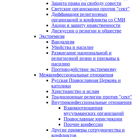
Защита права на свободу совести
Светские организации против "сект"
Диффамация религиозных
организаций и конфликты со СМИ
Акции в защиту нравственности
Дискуссии о религии и обществе
Экстремизм
Вандализм
Убийства и насилие
Разжигание национальной и
религиозной розни и призывы к
насилию
Противодействие экстремизму
Межконфессиональные отношения
Русская Православная Церковь и
католики
Христианство и ислам
Традиционные религии против "сект"
Внутриконфессиональные отношения
Взаимоотношения
мусульманских организаций
Православные юрисдикции
Прочие конфессии
Другие примеры сотрудничества и
конфликтов