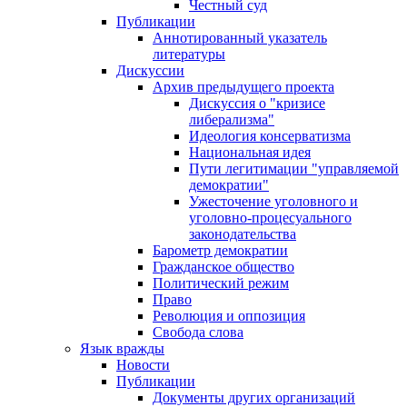
Честный суд
Публикации
Аннотированный указатель
литературы
Дискуссии
Архив предыдущего проекта
Дискуссия о "кризисе
либерализма"
Идеология консерватизма
Национальная идея
Пути легитимации "управляемой
демократии"
Ужесточение уголовного и
уголовно-процесуального
законодательства
Барометр демократии
Гражданское общество
Политический режим
Право
Революция и оппозиция
Свобода слова
Язык вражды
Новости
Публикации
Документы других организаций