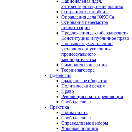
Национальная идея,
антивестернизм, империализм
О странностях любви...
Оправдания дела ЮКОСа
Основания пересмотра
приватизации
Предложения де-либерализовать
Конституцию и публичное право
Призывы к ужесточению
уголовного и уголовно-
процессуального
законодательства
Символические акции
Теории заговора
Идеология
Гражданское общество
Политический режим
Право
Революция и контрреволюция
Свобода слова
Практика
Приватность
Свобода слова
Справедливые выборы
Хорошая полиция