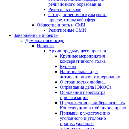
религиозного образования
Религия в школе
Сотрудничество в культурно-
просветительской сфере
Общественность и СМИ
Религиозные СМИ
Завершенные проекты
Демократия в осаде
Новости
Архив предыдущего проекта
Крупные мероприятия
консервативного толка
Курьезы
Национальная идея,
антивестернизм, империализм
О странностях любви...
Оправдания дела ЮКОСа
Основания пересмотра
приватизации
Предложения де-либерализовать
Конституцию и публичное право
Призывы к ужесточению
уголовного и уголовно-
процессуального
законодательства