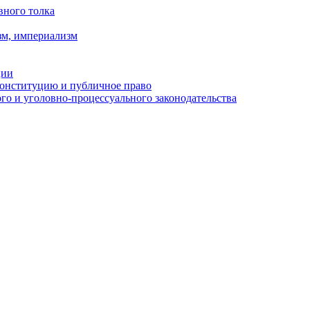
вного толка
зм, империализм
ции
Конституцию и публичное право
о и уголовно-процессуального законодательства