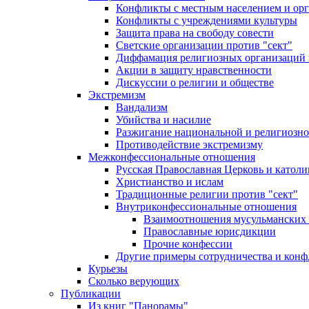
Конфликты с местным населением и ор
Конфликты с учреждениями культуры
Защита права на свободу совести
Светские организации против "сект"
Диффамация религиозных организаций
Акции в защиту нравственности
Дискуссии о религии и обществе
Экстремизм
Вандализм
Убийства и насилие
Разжигание национальной и религиозно
Противодействие экстремизму
Межконфессиональные отношения
Русская Православная Церковь и католи
Христианство и ислам
Традиционные религии против "сект"
Внутриконфессиональные отношения
Взаимоотношения мусульманских 
Православные юрисдикции
Прочие конфессии
Другие примеры сотрудничества и конф
Курьезы
Сколько верующих
Публикации
Из книг "Панорамы"