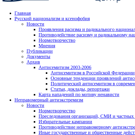
Главная
Русский национализм и ксенофобия
Новости
Проявления расизма и радикального национа
Противодействие расизму и радикальному на
Нормотворчество
Мнения
Публикации
Документы
Архив
Антисемитизм 2003-2006
Антисемитизм в Российской Федерации
Основные тенденции проявлений антис
Политический антисемитизм в совреме
Статьи, доклады, репортажи
Карта нападений по мотиву ненависти
Неправомерный антиэкстремизм
Новости
Нормотворчество
Преследования организаций, СМИ и частных
Избирательные кампании
Противодействие неправомерному антиэкстр
Иные государственные и общественные дейст