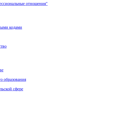
фессиональные отношения"
мыми кодами
ство
ве
го образования
льской сфере