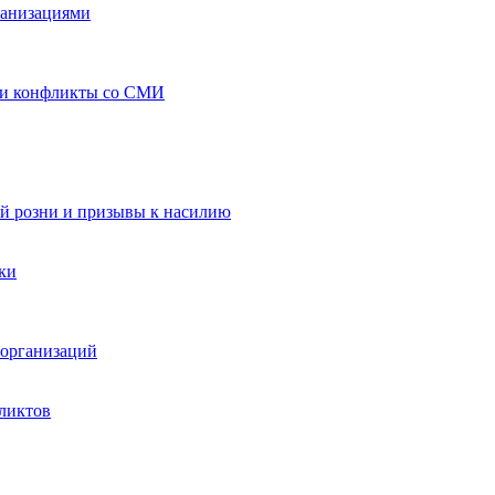
ганизациями
 и конфликты со СМИ
й розни и призывы к насилию
ки
организаций
ликтов