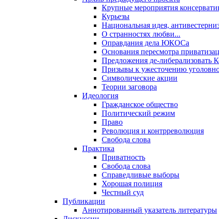
Крупные мероприятия консервати
Курьезы
Национальная идея, антивестерни
О странностях любви...
Оправдания дела ЮКОСа
Основания пересмотра приватиза
Предложения де-либерализовать 
Призывы к ужесточению уголовног
Символические акции
Теории заговора
Идеология
Гражданское общество
Политический режим
Право
Революция и контрреволюция
Свобода слова
Практика
Приватность
Свобода слова
Справедливые выборы
Хорошая полиция
Честный суд
Публикации
Аннотированный указатель литературы
Дискуссии