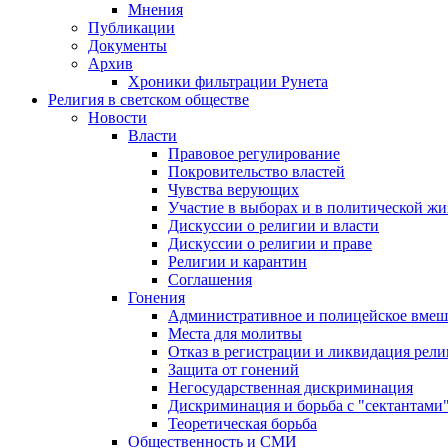
Мнения
Публикации
Документы
Архив
Хроники фильтрации Рунета
Религия в светском обществе
Новости
Власти
Правовое регулирование
Покровительство властей
Чувства верующих
Участие в выборах и в политической ж
Дискуссии о религии и власти
Дискуссии о религии и праве
Религии и карантин
Соглашения
Гонения
Административное и полицейское вмеш
Места для молитвы
Отказ в регистрации и ликвидация рел
Защита от гонений
Негосударственная дискриминация
Дискриминация и борьба с "сектантами
Теоретическая борьба
Общественность и СМИ