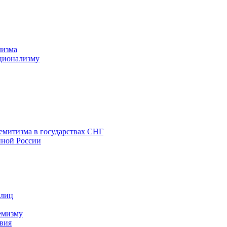
лизма
ционализму
емитизма в государствах СНГ
нной России
 лиц
емизму
вия