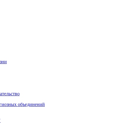
изни
ательство
игиозных объединений
"