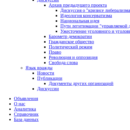
Архив предыдущего проекта
Дискуссия о "кризисе либерализм
Идеология консерватизма
Национальная идея
Пути легитимации "управляемой 
Ужесточение уголовного и уголов
Барометр демократии
Гражданское общество
Политический режим
Право
Революция и оппозиция
Свобода слова
Язык вражды
Новости
Публикации
Документы других организаций
Дискуссии
Объявления
О нас
Аналитика
Справочник
База данных