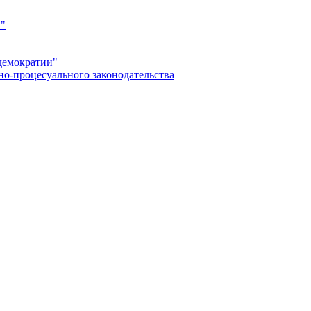
а"
демократии"
но-процесуального законодательства