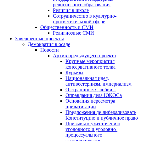
религиозного образования
Религия в школе
Сотрудничество в культурно-
просветительской сфере
Общественность и СМИ
Религиозные СМИ
Завершенные проекты
Демократия в осаде
Новости
Архив предыдущего проекта
Крупные мероприятия
консервативного толка
Курьезы
Национальная идея,
антивестернизм, империализм
О странностях любви...
Оправдания дела ЮКОСа
Основания пересмотра
приватизации
Предложения де-либерализовать
Конституцию и публичное право
Призывы к ужесточению
уголовного и уголовно-
процессуального
законодательства