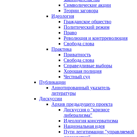
Символические акции
Теории заговора
Идеология
Гражданское общество
Политический режим
Право
Революция и контрреволюция
Свобода слова
Практика
Приватность
Свобода слова
Справедливые выборы
Хорошая полиция
Честный суд
Публикации
Аннотированный указатель
литературы
Дискуссии
Архив предыдущего проекта
Дискуссия о "кризисе
либерализма"
Идеология консерватизма
Национальная идея
Пути легитимации "управляемой