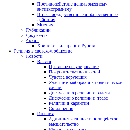
Противодействие неправомерному
антиэкстремизму
Иные государственные и общественные
действия
Мнения
Публикации
Документы
Архив
Хроники фильтрации Рунета
Религия в светском обществе
Новости
Власти
Правовое регулирование
Покровительство властей
Чувства верующих
Участие в выборах и в политической
жизни
Дискуссии о религии и власти
Дискуссии о религии и праве
Религии и карантин
Соглашения
Гонения
Административное и полицейское
вмешательство
Места для молитвы