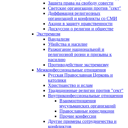
Защита права на свободу совести
Светские организации против "сект"
Диффамация религиозных
организаций и конфликты со СМИ
Акции в защиту нравственности
Дискуссии о религии и обществе
Экстремизм
Вандализм
Убийства и насилие
Разжигание национальной и
религиозной розни и призывы к
насилию
Противодействие экстремизму
Межконфессиональные отношения
Русская Православная Церковь и
католики
Христианство и ислам
Традиционные религии против "сект"
Внутриконфессиональные отношения
Взаимоотношения
мусульманских организаций
Православные юрисдикции
Прочие конфессии
Другие примеры сотрудничества и
конфликтов