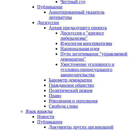
Честный суд
Публикации
Аннотированный указатель
литературы
Дискуссии
Архив предыдущего проекта
Дискуссия о "кризисе
либерализма"
Идеология консерватизма
Национальная идея
Пути легитимации "управляемой
демократии"
Ужесточение уголовного и
уголовно-процесуального
законодательства
Барометр демократии
Гражданское общество
Политический режим
Право
Революция и оппозиция
Свобода слова
Язык вражды
Новости
Публикации
Документы других организаций