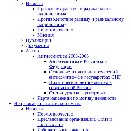
Новости
Проявления расизма и радикального
национализма
Противодействие расизму и радикальному
национализму
Нормотворчество
Мнения
Публикации
Документы
Архив
Антисемитизм 2003-2006
Антисемитизм в Российской
Федерации
Основные тенденции проявлений
антисемитизма в государствах СНГ
Политический антисемитизм в
современной России
Статьи, доклады, репортажи
Карта нападений по мотиву ненависти
Неправомерный антиэкстремизм
Новости
Нормотворчество
Преследования организаций, СМИ и
частных лиц
Избирательные кампании