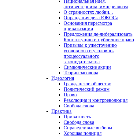
Национальная идея,
антивестернизм, империализм
О странностях любви...
Оправдания дела ЮКОСа
Основания пересмотра
приватизации
Предложения де-либерализовать
Конституцию и публичное право
Призывы к ужесточению
уголовного и уголовно-
процессуального
законодательства
Символические акции
Теории заговора
Идеология
Гражданское общество
Политический режим
Право
Революция и контрреволюция
Свобода слова
Практика
Приватность
Свобода слова
Справедливые выборы
Хорошая полиция