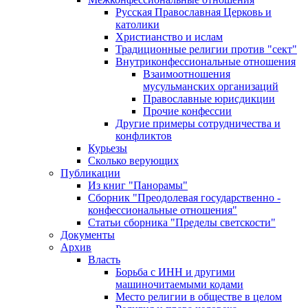
Русская Православная Церковь и
католики
Христианство и ислам
Традиционные религии против "сект"
Внутриконфессиональные отношения
Взаимоотношения
мусульманских организаций
Православные юрисдикции
Прочие конфессии
Другие примеры сотрудничества и
конфликтов
Курьезы
Сколько верующих
Публикации
Из книг "Панорамы"
Сборник "Преодолевая государственно -
конфессиональные отношения"
Статьи сборника "Пределы светскости"
Документы
Архив
Власть
Борьба с ИНН и другими
машиночитаемыми кодами
Место религии в обществе в целом