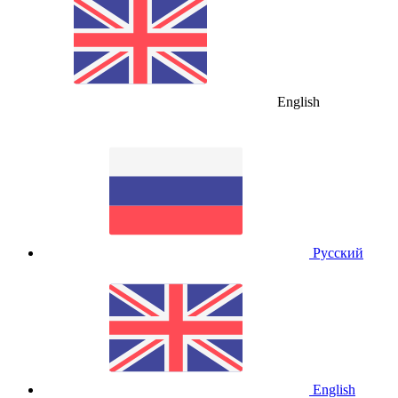
English
Русский
English