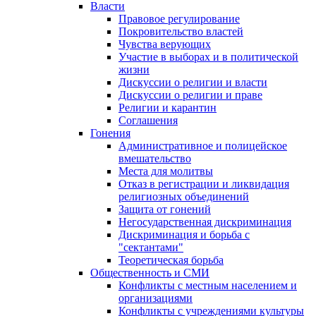
Власти
Правовое регулирование
Покровительство властей
Чувства верующих
Участие в выборах и в политической
жизни
Дискуссии о религии и власти
Дискуссии о религии и праве
Религии и карантин
Соглашения
Гонения
Административное и полицейское
вмешательство
Места для молитвы
Отказ в регистрации и ликвидация
религиозных объединений
Защита от гонений
Негосударственная дискриминация
Дискриминация и борьба с
"сектантами"
Теоретическая борьба
Общественность и СМИ
Конфликты с местным населением и
организациями
Конфликты с учреждениями культуры