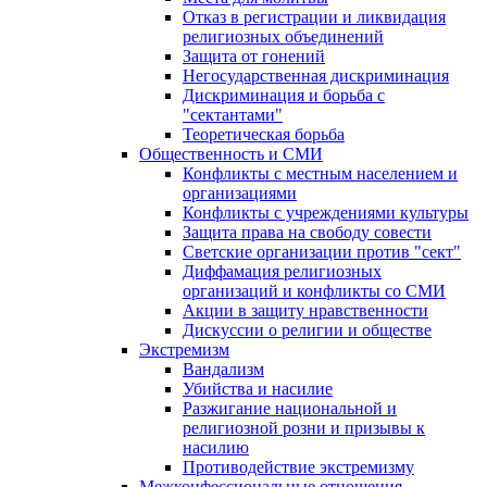
Отказ в регистрации и ликвидация
религиозных объединений
Защита от гонений
Негосударственная дискриминация
Дискриминация и борьба с
"сектантами"
Теоретическая борьба
Общественность и СМИ
Конфликты с местным населением и
организациями
Конфликты с учреждениями культуры
Защита права на свободу совести
Светские организации против "сект"
Диффамация религиозных
организаций и конфликты со СМИ
Акции в защиту нравственности
Дискуссии о религии и обществе
Экстремизм
Вандализм
Убийства и насилие
Разжигание национальной и
религиозной розни и призывы к
насилию
Противодействие экстремизму
Межконфессиональные отношения