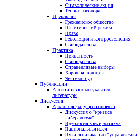
Символические акции
Теории заговора
Идеология
Гражданское общество
Политический режим
Право
Революция и контрреволюция
Свобода слова
Практика
Приватность
Свобода слова
Справедливые выборы
Хорошая полиция
Честный суд
Публикации
Аннотированный указатель
литературы
Дискуссии
Архив предыдущего проекта
Дискуссия о "кризисе
либерализма"
Идеология консерватизма
Национальная идея
Пути легитимации "управляемой