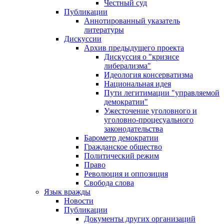
Честный суд
Публикации
Аннотированный указатель
литературы
Дискуссии
Архив предыдущего проекта
Дискуссия о "кризисе
либерализма"
Идеология консерватизма
Национальная идея
Пути легитимации "управляемой
демократии"
Ужесточение уголовного и
уголовно-процесуального
законодательства
Барометр демократии
Гражданское общество
Политический режим
Право
Революция и оппозиция
Свобода слова
Язык вражды
Новости
Публикации
Документы других организаций