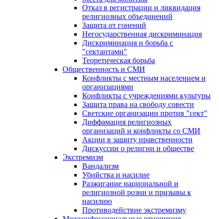
Отказ в регистрации и ликвидация
религиозных объединений
Защита от гонений
Негосударственная дискриминация
Дискриминация и борьба с
"сектантами"
Теоретическая борьба
Общественность и СМИ
Конфликты с местным населением и
организациями
Конфликты с учреждениями культуры
Защита права на свободу совести
Светские организации против "сект"
Диффамация религиозных
организаций и конфликты со СМИ
Акции в защиту нравственности
Дискуссии о религии и обществе
Экстремизм
Вандализм
Убийства и насилие
Разжигание национальной и
религиозной розни и призывы к
насилию
Противодействие экстремизму
Межконфессиональные отношения