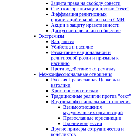
Защита права на свободу совести
Светские организации против "сект"
Диффамация религиозных
организаций и конфликты со СМИ
Акции в защиту нравственности
Дискуссии о религии и обществе
Экстремизм
Вандализм
Убийства и насилие
Разжигание национальной и
религиозной розни и призывы к
насилию
Противодействие экстремизму
Межконфессиональные отношения
Русская Православная Церковь и
католики
Христианство и ислам
Традиционные религии против "сект"
Внутриконфессиональные отношения
Взаимоотношения
мусульманских организаций
Православные юрисдикции
Прочие конфессии
Другие примеры сотрудничества и
конфликтов