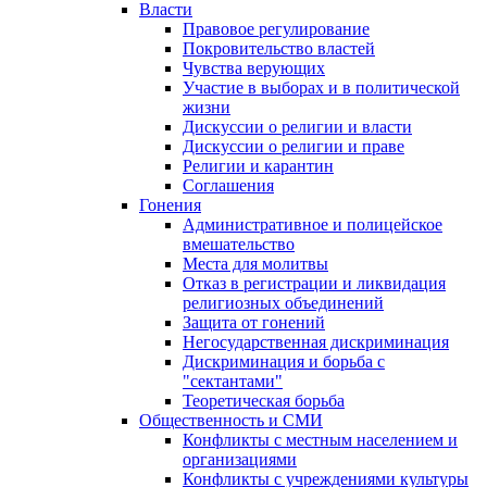
Власти
Правовое регулирование
Покровительство властей
Чувства верующих
Участие в выборах и в политической
жизни
Дискуссии о религии и власти
Дискуссии о религии и праве
Религии и карантин
Соглашения
Гонения
Административное и полицейское
вмешательство
Места для молитвы
Отказ в регистрации и ликвидация
религиозных объединений
Защита от гонений
Негосударственная дискриминация
Дискриминация и борьба с
"сектантами"
Теоретическая борьба
Общественность и СМИ
Конфликты с местным населением и
организациями
Конфликты с учреждениями культуры