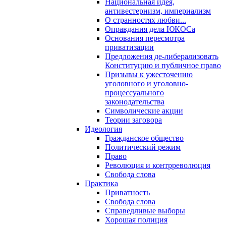
Национальная идея,
антивестернизм, империализм
О странностях любви...
Оправдания дела ЮКОСа
Основания пересмотра
приватизации
Предложения де-либерализовать
Конституцию и публичное право
Призывы к ужесточению
уголовного и уголовно-
процессуального
законодательства
Символические акции
Теории заговора
Идеология
Гражданское общество
Политический режим
Право
Революция и контрреволюция
Свобода слова
Практика
Приватность
Свобода слова
Справедливые выборы
Хорошая полиция