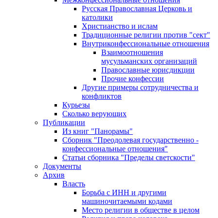
Русская Православная Церковь и
католики
Христианство и ислам
Традиционные религии против "сект"
Внутриконфессиональные отношения
Взаимоотношения
мусульманских организаций
Православные юрисдикции
Прочие конфессии
Другие примеры сотрудничества и
конфликтов
Курьезы
Сколько верующих
Публикации
Из книг "Панорамы"
Сборник "Преодолевая государственно -
конфессиональные отношения"
Статьи сборника "Пределы светскости"
Документы
Архив
Власть
Борьба с ИНН и другими
машиночитаемыми кодами
Место религии в обществе в целом