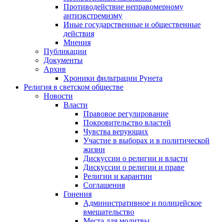
Противодействие неправомерному
антиэкстремизму
Иные государственные и общественные
действия
Мнения
Публикации
Документы
Архив
Хроники фильтрации Рунета
Религия в светском обществе
Новости
Власти
Правовое регулирование
Покровительство властей
Чувства верующих
Участие в выборах и в политической
жизни
Дискуссии о религии и власти
Дискуссии о религии и праве
Религии и карантин
Соглашения
Гонения
Административное и полицейское
вмешательство
Места для молитвы