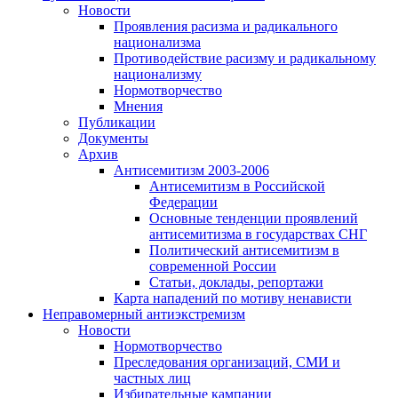
Новости
Проявления расизма и радикального
национализма
Противодействие расизму и радикальному
национализму
Нормотворчество
Мнения
Публикации
Документы
Архив
Антисемитизм 2003-2006
Антисемитизм в Российской
Федерации
Основные тенденции проявлений
антисемитизма в государствах СНГ
Политический антисемитизм в
современной России
Статьи, доклады, репортажи
Карта нападений по мотиву ненависти
Неправомерный антиэкстремизм
Новости
Нормотворчество
Преследования организаций, СМИ и
частных лиц
Избирательные кампании