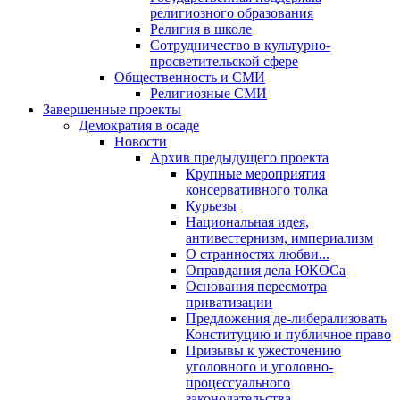
религиозного образования
Религия в школе
Сотрудничество в культурно-
просветительской сфере
Общественность и СМИ
Религиозные СМИ
Завершенные проекты
Демократия в осаде
Новости
Архив предыдущего проекта
Крупные мероприятия
консервативного толка
Курьезы
Национальная идея,
антивестернизм, империализм
О странностях любви...
Оправдания дела ЮКОСа
Основания пересмотра
приватизации
Предложения де-либерализовать
Конституцию и публичное право
Призывы к ужесточению
уголовного и уголовно-
процессуального
законодательства