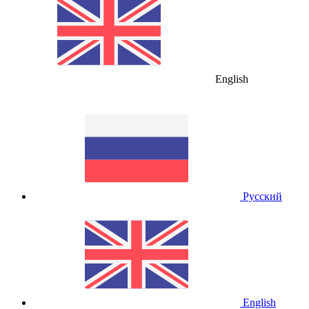
English
Русский
English