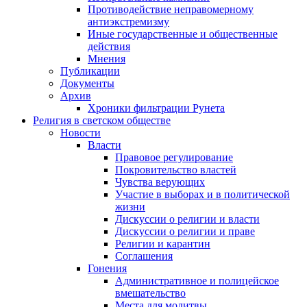
Противодействие неправомерному
антиэкстремизму
Иные государственные и общественные
действия
Мнения
Публикации
Документы
Архив
Хроники фильтрации Рунета
Религия в светском обществе
Новости
Власти
Правовое регулирование
Покровительство властей
Чувства верующих
Участие в выборах и в политической
жизни
Дискуссии о религии и власти
Дискуссии о религии и праве
Религии и карантин
Соглашения
Гонения
Административное и полицейское
вмешательство
Места для молитвы