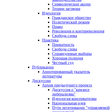
Символические акции
Теории заговора
Идеология
Гражданское общество
Политический режим
Право
Революция и контрреволюция
Свобода слова
Практика
Приватность
Свобода слова
Справедливые выборы
Хорошая полиция
Честный суд
Публикации
Аннотированный указатель
литературы
Дискуссии
Архив предыдущего проекта
Дискуссия о "кризисе
либерализма"
Идеология консерватизма
Национальная идея
Пути легитимации "управляемой