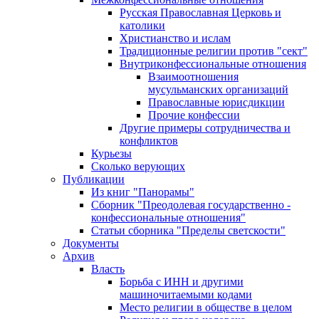
Русская Православная Церковь и
католики
Христианство и ислам
Традиционные религии против "сект"
Внутриконфессиональные отношения
Взаимоотношения
мусульманских организаций
Православные юрисдикции
Прочие конфессии
Другие примеры сотрудничества и
конфликтов
Курьезы
Сколько верующих
Публикации
Из книг "Панорамы"
Сборник "Преодолевая государственно -
конфессиональные отношения"
Статьи сборника "Пределы светскости"
Документы
Архив
Власть
Борьба с ИНН и другими
машиночитаемыми кодами
Место религии в обществе в целом