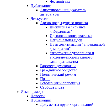
Честный суд
Публикации
Аннотированный указатель
литературы
Дискуссии
Архив предыдущего проекта
Дискуссия о "кризисе
либерализма"
Идеология консерватизма
Национальная идея
Пути легитимации "управляемой
демократии"
Ужесточение уголовного и
уголовно-процесуального
законодательства
Барометр демократии
Гражданское общество
Политический режим
Право
Революция и оппозиция
Свобода слова
Язык вражды
Новости
Публикации
Документы других организаций