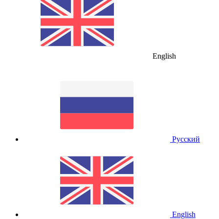
English
Русский
English