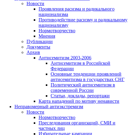
Новости
Проявления расизма и радикального
национализма
Противодействие расизму и радикальному
национализму
Нормотворчество
Мнения
Публикации
Документы
Архив
Антисемитизм 2003-2006
Антисемитизм в Российской
Федерации
Основные тенденции проявлений
антисемитизма в государствах СНГ
Политический антисемитизм в
современной России
Статьи, доклады, репортажи
Карта нападений по мотиву ненависти
Неправомерный антиэкстремизм
Новости
Нормотворчество
Преследования организаций, СМИ и
частных лиц
Избирательные кампании