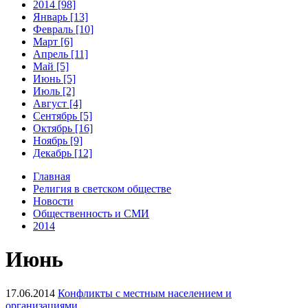
2014 [98]
Январь [13]
Февраль [10]
Март [6]
Апрель [11]
Май [5]
Июнь [5]
Июль [2]
Август [4]
Сентябрь [5]
Октябрь [16]
Ноябрь [9]
Декабрь [12]
Главная
Религия в светском обществе
Новости
Общественность и СМИ
2014
Июнь
17.06.2014
Конфликты с местным населением и
организациями