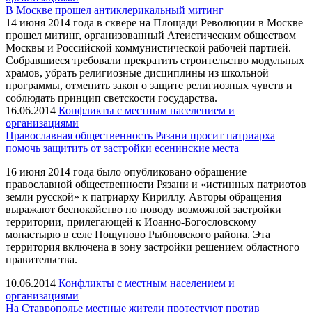
В Москве прошел антиклерикальный митинг
14 июня 2014 года в сквере на Площади Революции в Москве
прошел митинг, организованный Атеистическим обществом
Москвы и Российской коммунистической рабочей партией.
Собравшиеся требовали прекратить строительство модульных
храмов, убрать религиозные дисциплины из школьной
программы, отменить закон о защите религиозных чувств и
соблюдать принцип светскости государства.
16.06.2014
Конфликты с местным населением и
организациями
Православная общественность Рязани просит патриарха
помочь защитить от застройки есенинские места
16 июня 2014 года было опубликовано обращение
православной общественности Рязани и «истинных патриотов
земли русской» к патриарху Кириллу. Авторы обращения
выражают беспокойство по поводу возможной застройки
территории, прилегающей к Иоанно-Богословскому
монастырю в селе Пощупово Рыбновского района. Эта
территория включена в зону застройки решением областного
правительства.
10.06.2014
Конфликты с местным населением и
организациями
На Ставрополье местные жители протестуют против