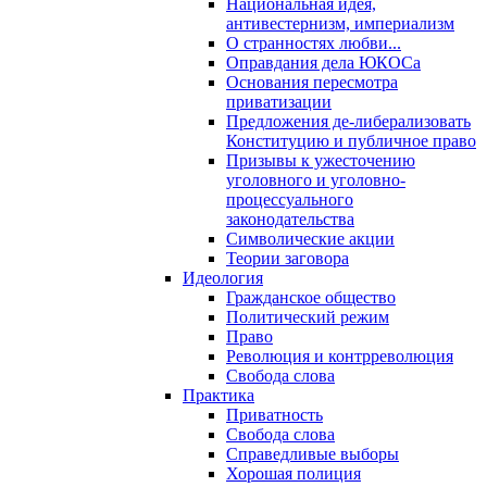
Национальная идея,
антивестернизм, империализм
О странностях любви...
Оправдания дела ЮКОСа
Основания пересмотра
приватизации
Предложения де-либерализовать
Конституцию и публичное право
Призывы к ужесточению
уголовного и уголовно-
процессуального
законодательства
Символические акции
Теории заговора
Идеология
Гражданское общество
Политический режим
Право
Революция и контрреволюция
Свобода слова
Практика
Приватность
Свобода слова
Справедливые выборы
Хорошая полиция