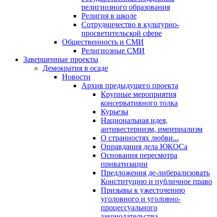
религиозного образования
Религия в школе
Сотрудничество в культурно-
просветительской сфере
Общественность и СМИ
Религиозные СМИ
Завершенные проекты
Демократия в осаде
Новости
Архив предыдущего проекта
Крупные мероприятия
консервативного толка
Курьезы
Национальная идея,
антивестернизм, империализм
О странностях любви...
Оправдания дела ЮКОСа
Основания пересмотра
приватизации
Предложения де-либерализовать
Конституцию и публичное право
Призывы к ужесточению
уголовного и уголовно-
процессуального
законодательства