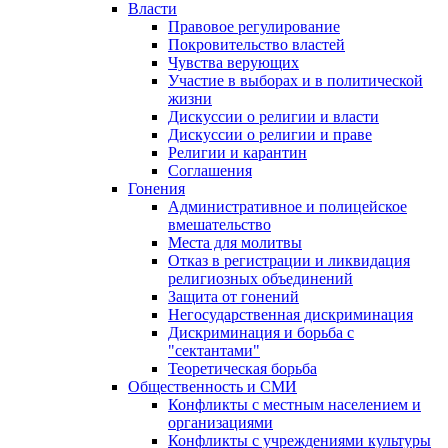
Власти
Правовое регулирование
Покровительство властей
Чувства верующих
Участие в выборах и в политической
жизни
Дискуссии о религии и власти
Дискуссии о религии и праве
Религии и карантин
Соглашения
Гонения
Административное и полицейское
вмешательство
Места для молитвы
Отказ в регистрации и ликвидация
религиозных объединений
Защита от гонений
Негосударственная дискриминация
Дискриминация и борьба с
"сектантами"
Теоретическая борьба
Общественность и СМИ
Конфликты с местным населением и
организациями
Конфликты с учреждениями культуры