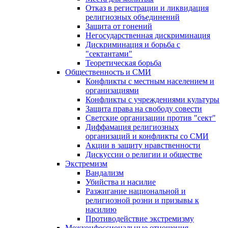
Отказ в регистрации и ликвидация
религиозных объединений
Защита от гонений
Негосударственная дискриминация
Дискриминация и борьба с
"сектантами"
Теоретическая борьба
Общественность и СМИ
Конфликты с местным населением и
организациями
Конфликты с учреждениями культуры
Защита права на свободу совести
Светские организации против "сект"
Диффамация религиозных
организаций и конфликты со СМИ
Акции в защиту нравственности
Дискуссии о религии и обществе
Экстремизм
Вандализм
Убийства и насилие
Разжигание национальной и
религиозной розни и призывы к
насилию
Противодействие экстремизму
Межконфессиональные отношения