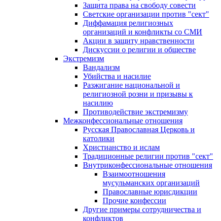
Защита права на свободу совести
Светские организации против "сект"
Диффамация религиозных
организаций и конфликты со СМИ
Акции в защиту нравственности
Дискуссии о религии и обществе
Экстремизм
Вандализм
Убийства и насилие
Разжигание национальной и
религиозной розни и призывы к
насилию
Противодействие экстремизму
Межконфессиональные отношения
Русская Православная Церковь и
католики
Христианство и ислам
Традиционные религии против "сект"
Внутриконфессиональные отношения
Взаимоотношения
мусульманских организаций
Православные юрисдикции
Прочие конфессии
Другие примеры сотрудничества и
конфликтов