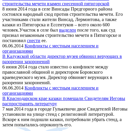
строительства мечети взамен снесенной пятигорской
8 июня 2014 года в селе Винсады Предгорного района
состоялся народный сход против строительства мечети. Его
участниками стали жители Винсад, Лермонтова, а также
казаки из Пятигорска и Ессентуков – всего около 600
человек.Участок в селе был
выделен
после того, как суд
признал незаконным строительство мечети в Пятигорске и
постановил
снести
ее.
06.06.2014
Конфликты с местным населением и
организациями
В Калужской области директор музея обвинил верующих в
разорении захоронений
6 июня 2014 года стало известно о конфликте между
православной общиной и директором Боровского
краеведческого музея. Директор обвиняет верующих в
разорении захоронений.
06.06.2014
Конфликты с местным населением и
организациями
В Краснодарском крае казаки помешали Свидетелям Иеговы
распространять литературу
7 мая 2014 года в городе Гулькевичи двое Свидетелей Иеговы
установили на улице стенд с религиозной литературой.
Вскоре к ним подошли казаки, потребовали убрать стенд, а
затем попытались опрокинуть его.