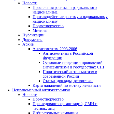
Новости
Проявления расизма и радикального
национализма
Противодействие расизму и радикальному
национализму
Нормотворчество
Мнения
Публикации
Документы
Архив
Антисемитизм 2003-2006
Антисемитизм в Российской
Федерации
Основные тенденции проявлений
антисемитизма в государствах СНГ
Политический антисемитизм в
современной России
Статьи, доклады, репортажи
Карта нападений по мотиву ненависти
Неправомерный антиэкстремизм
Новости
Нормотворчество
Преследования организаций, СМИ и
частных лиц
Избирательные кампании