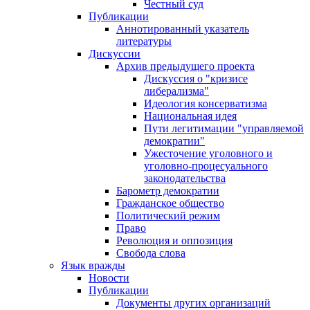
Честный суд
Публикации
Аннотированный указатель
литературы
Дискуссии
Архив предыдущего проекта
Дискуссия о "кризисе
либерализма"
Идеология консерватизма
Национальная идея
Пути легитимации "управляемой
демократии"
Ужесточение уголовного и
уголовно-процесуального
законодательства
Барометр демократии
Гражданское общество
Политический режим
Право
Революция и оппозиция
Свобода слова
Язык вражды
Новости
Публикации
Документы других организаций