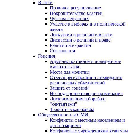
Власти
Правовое регулирование
Покровительство властей
Чувства верующих
Участие в выборах и в политической
жизни
Дискуссии о религии и власти
Дискуссии о религии и праве
Религии и карантин
Соглашения
Гонения
Административное и полицейское
вмешательство
Места для молитвы
Отказ в регистрации и ликвидация
религиозных объединений
Защита от гонений
Негосударственная дискриминация
Дискриминация и борьба с
"сектантами"
Теоретическая борьба
Общественность и СМИ
Конфликты с местным населением и
организациями
Конфликты с учреждениями культуры