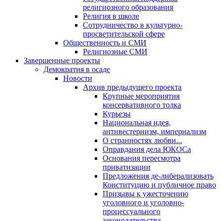
религиозного образования
Религия в школе
Сотрудничество в культурно-
просветительской сфере
Общественность и СМИ
Религиозные СМИ
Завершенные проекты
Демократия в осаде
Новости
Архив предыдущего проекта
Крупные мероприятия
консервативного толка
Курьезы
Национальная идея,
антивестернизм, империализм
О странностях любви...
Оправдания дела ЮКОСа
Основания пересмотра
приватизации
Предложения де-либерализовать
Конституцию и публичное право
Призывы к ужесточению
уголовного и уголовно-
процессуального
законодательства