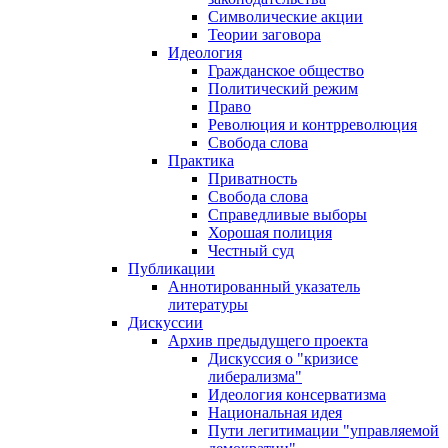
Символические акции
Теории заговора
Идеология
Гражданское общество
Политический режим
Право
Революция и контрреволюция
Свобода слова
Практика
Приватность
Свобода слова
Справедливые выборы
Хорошая полиция
Честный суд
Публикации
Аннотированный указатель
литературы
Дискуссии
Архив предыдущего проекта
Дискуссия о "кризисе
либерализма"
Идеология консерватизма
Национальная идея
Пути легитимации "управляемой