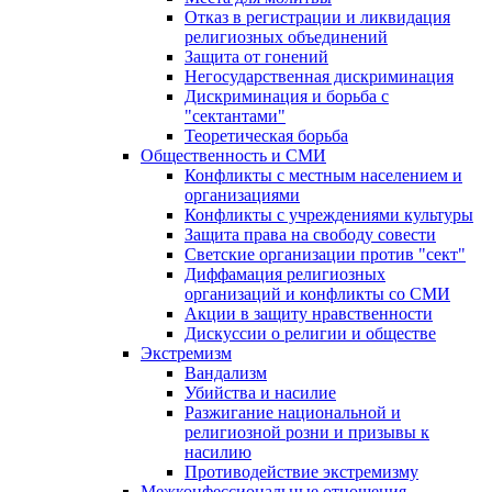
Отказ в регистрации и ликвидация
религиозных объединений
Защита от гонений
Негосударственная дискриминация
Дискриминация и борьба с
"сектантами"
Теоретическая борьба
Общественность и СМИ
Конфликты с местным населением и
организациями
Конфликты с учреждениями культуры
Защита права на свободу совести
Светские организации против "сект"
Диффамация религиозных
организаций и конфликты со СМИ
Акции в защиту нравственности
Дискуссии о религии и обществе
Экстремизм
Вандализм
Убийства и насилие
Разжигание национальной и
религиозной розни и призывы к
насилию
Противодействие экстремизму
Межконфессиональные отношения