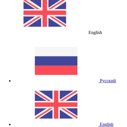
English
Русский
English