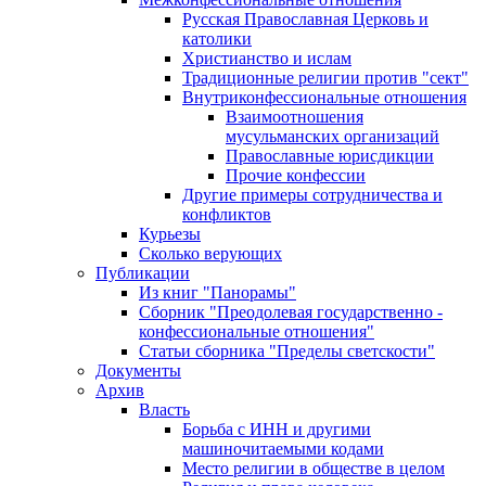
Русская Православная Церковь и
католики
Христианство и ислам
Традиционные религии против "сект"
Внутриконфессиональные отношения
Взаимоотношения
мусульманских организаций
Православные юрисдикции
Прочие конфессии
Другие примеры сотрудничества и
конфликтов
Курьезы
Сколько верующих
Публикации
Из книг "Панорамы"
Сборник "Преодолевая государственно -
конфессиональные отношения"
Статьи сборника "Пределы светскости"
Документы
Архив
Власть
Борьба с ИНН и другими
машиночитаемыми кодами
Место религии в обществе в целом