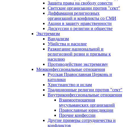
Защита права на свободу совести
Светские организации против "сект"
Диффамация религиозных
организаций и конфликты со СМИ
Акции в защиту нравственности
Дискуссии о религии и обществе
Экстремизм
Вандализм
Убийства и насилие
Разжигание национальной и
религиозной розни и призывы к
насилию
Противодействие экстремизму
Межконфессиональные отношения
Русская Православная Церковь и
католики
Христианство и ислам
Традиционные религии против "сект"
Внутриконфессиональные отношения
Взаимоотношения
мусульманских организаций
Православные юрисдикции
Прочие конфессии
Другие примеры сотрудничества и
конфликтов