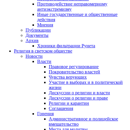
Противодействие неправомерному
антиэкстремизму
Иные государственные и общественные
действия
Мнения
Публикации
Документы
Архив
Хроники фильтрации Рунета
Религия в светском обществе
Новости
Власти
Правовое регулирование
Покровительство властей
Чувства верующих
Участие в выборах и в политической
жизни
Дискуссии о религии и власти
Дискуссии о религии и праве
Религии и карантин
Соглашения
Гонения
Административное и полицейское
вмешательство
Места для молитвы