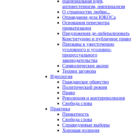
Национальная идея,
антивестернизм, империализм
О странностях любви...
Оправдания дела ЮКОСа
Основания пересмотра
приватизации
Предложения де-либерализовать
Конституцию и публичное право
Призывы к ужесточению
уголовного и уголовно-
процессуального
законодательства
Символические акции
Теории заговора
Идеология
Гражданское общество
Политический режим
Право
Революция и контрреволюция
Свобода слова
Практика
Приватность
Свобода слова
Справедливые выборы
Хорошая полиция