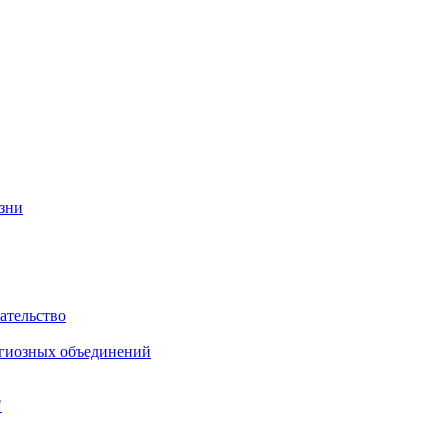
изни
ательство
игиозных объединений
"