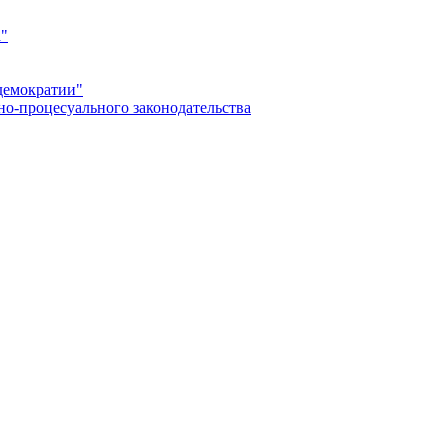
а"
демократии"
но-процесуального законодательства