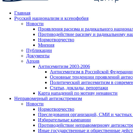
Главная
Русский национализм и ксенофобия
Новости
Проявления расизма и радикального национа
Противодействие расизму и радикальному на
Нормотворчество
Мнения
Публикации
Документы
Архив
Антисемитизм 2003-2006
Антисемитизм в Российской Федерации
Основные тенденции проявлений антис
Политический антисемитизм в совреме
Статьи, доклады, репортажи
Карта нападений по мотиву ненависти
Неправомерный антиэкстремизм
Новости
Нормотворчество
Преследования организаций, СМИ и частных
Избирательные кампании
Противодействие неправомерному антиэкстр
Иные государственные и общественные дейст