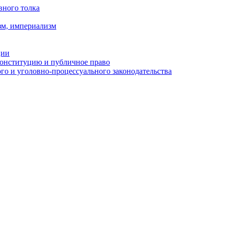
вного толка
зм, империализм
ции
Конституцию и публичное право
о и уголовно-процессуального законодательства