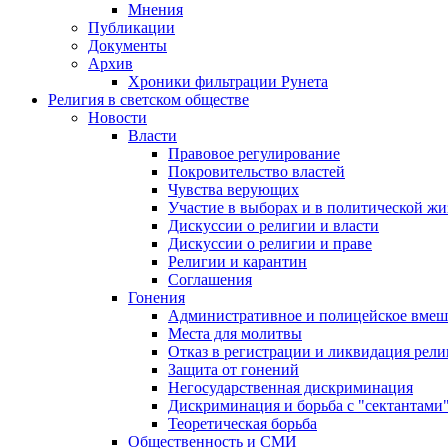
Мнения
Публикации
Документы
Архив
Хроники фильтрации Рунета
Религия в светском обществе
Новости
Власти
Правовое регулирование
Покровительство властей
Чувства верующих
Участие в выборах и в политической ж
Дискуссии о религии и власти
Дискуссии о религии и праве
Религии и карантин
Соглашения
Гонения
Административное и полицейское вмеш
Места для молитвы
Отказ в регистрации и ликвидация рел
Защита от гонений
Негосударственная дискриминация
Дискриминация и борьба с "сектантами
Теоретическая борьба
Общественность и СМИ