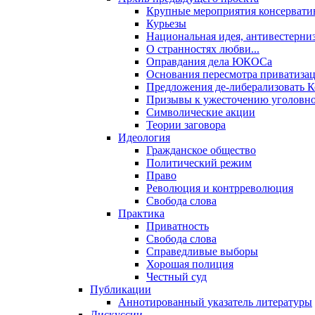
Крупные мероприятия консервати
Курьезы
Национальная идея, антивестерни
О странностях любви...
Оправдания дела ЮКОСа
Основания пересмотра приватиза
Предложения де-либерализовать 
Призывы к ужесточению уголовног
Символические акции
Теории заговора
Идеология
Гражданское общество
Политический режим
Право
Революция и контрреволюция
Свобода слова
Практика
Приватность
Свобода слова
Справедливые выборы
Хорошая полиция
Честный суд
Публикации
Аннотированный указатель литературы
Дискуссии