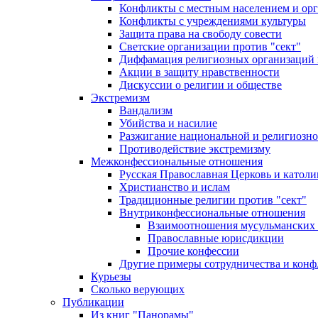
Конфликты с местным населением и ор
Конфликты с учреждениями культуры
Защита права на свободу совести
Светские организации против "сект"
Диффамация религиозных организаций
Акции в защиту нравственности
Дискуссии о религии и обществе
Экстремизм
Вандализм
Убийства и насилие
Разжигание национальной и религиозно
Противодействие экстремизму
Межконфессиональные отношения
Русская Православная Церковь и католи
Христианство и ислам
Традиционные религии против "сект"
Внутриконфессиональные отношения
Взаимоотношения мусульманских 
Православные юрисдикции
Прочие конфессии
Другие примеры сотрудничества и конф
Курьезы
Сколько верующих
Публикации
Из книг "Панорамы"