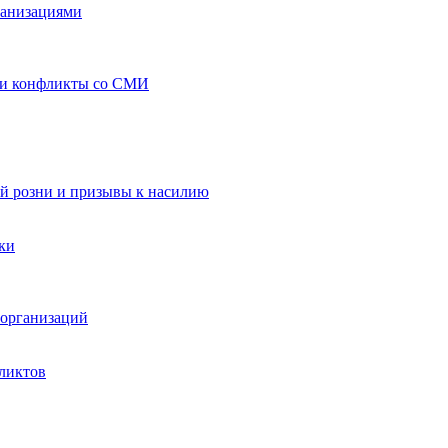
ганизациями
 и конфликты со СМИ
й розни и призывы к насилию
ки
организаций
ликтов