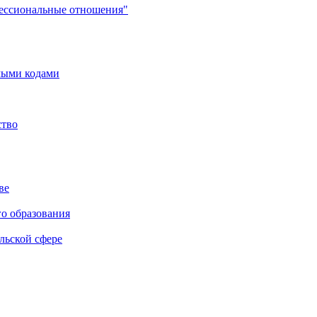
фессиональные отношения"
мыми кодами
ство
ве
го образования
льской сфере