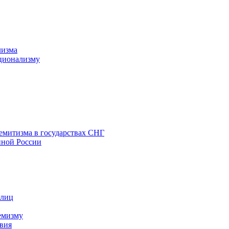
лизма
ционализму
емитизма в государствах СНГ
нной России
 лиц
емизму
вия