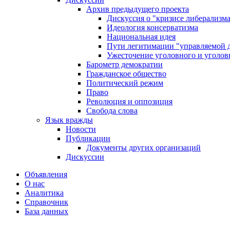
Архив предыдущего проекта
Дискуссия о "кризисе либерализм
Идеология консерватизма
Национальная идея
Пути легитимации "управляемой 
Ужесточение уголовного и уголов
Барометр демократии
Гражданское общество
Политический режим
Право
Революция и оппозиция
Свобода слова
Язык вражды
Новости
Публикации
Документы других организаций
Дискуссии
Объявления
О нас
Аналитика
Справочник
База данных