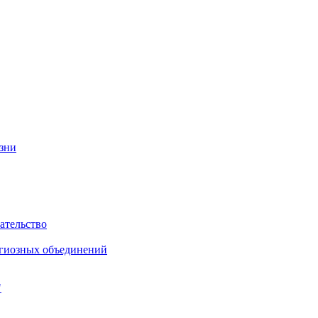
изни
ательство
игиозных объединений
"