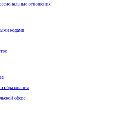
фессиональные отношения"
мыми кодами
ство
ве
го образования
льской сфере