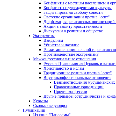
Конфликты с местным населением и ор
Конфликты с учреждениями культуры
Защита права на свободу совести
Светские организации против "сект"
Диффамация религиозных организаций
Акции в защиту нравственности
Дискуссии о религии и обществе
Экстремизм
Вандализм
Убийства и насилие
Разжигание национальной и религиозно
Противодействие экстремизму
Межконфессиональные отношения
Русская Православная Церковь и католи
Христианство и ислам
Традиционные религии против "сект"
Внутриконфессиональные отношения
Взаимоотношения мусульманских 
Православные юрисдикции
Прочие конфессии
Другие примеры сотрудничества и конф
Курьезы
Сколько верующих
Публикации
Из книг "Панорамы"