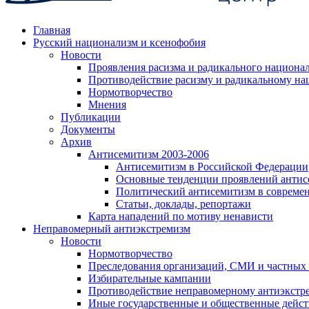
Главная
Русский национализм и ксенофобия
Новости
Проявления расизма и радикального национа
Противодействие расизму и радикальному на
Нормотворчество
Мнения
Публикации
Документы
Архив
Антисемитизм 2003-2006
Антисемитизм в Российской Федерации
Основные тенденции проявлений антис
Политический антисемитизм в совреме
Статьи, доклады, репортажи
Карта нападений по мотиву ненависти
Неправомерный антиэкстремизм
Новости
Нормотворчество
Преследования организаций, СМИ и частных
Избирательные кампании
Противодействие неправомерному антиэкстр
Иные государственные и общественные дейст