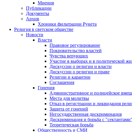
Мнения
Публикации
Документы
Архив
Хроники фильтрации Рунета
Религия в светском обществе
Новости
Власти
Правовое регулирование
Покровительство властей
Чувства верующих
Участие в выборах и в политической ж
Дискуссии о религии и власти
Дискуссии о религии и праве
Религии и карантин
Соглашения
Гонения
Административное и полицейское вмеш
Места для молитвы
Отказ в регистрации и ликвидация рел
Защита от гонений
Негосударственная дискриминация
Дискриминация и борьба с "сектантами
Теоретическая борьба
Общественность и СМИ