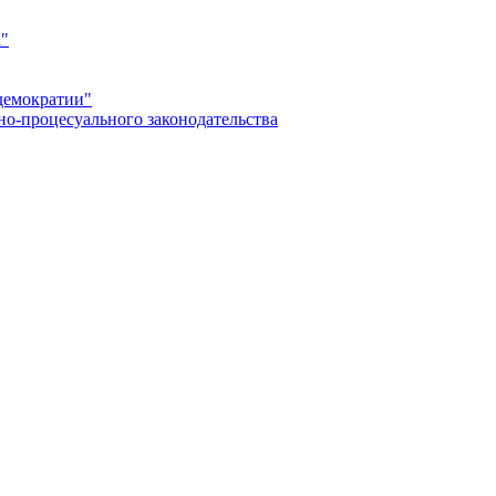
а"
демократии"
но-процесуального законодательства