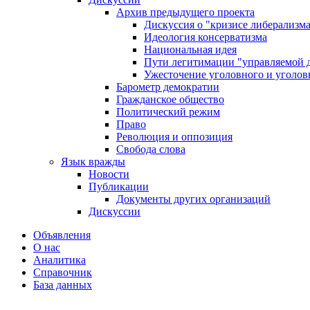
Архив предыдущего проекта
Дискуссия о "кризисе либерализм
Идеология консерватизма
Национальная идея
Пути легитимации "управляемой 
Ужесточение уголовного и уголов
Барометр демократии
Гражданское общество
Политический режим
Право
Революция и оппозиция
Свобода слова
Язык вражды
Новости
Публикации
Документы других организаций
Дискуссии
Объявления
О нас
Аналитика
Справочник
База данных