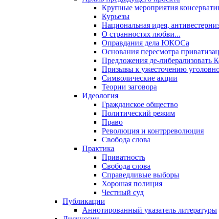
Крупные мероприятия консервати
Курьезы
Национальная идея, антивестерни
О странностях любви...
Оправдания дела ЮКОСа
Основания пересмотра приватиза
Предложения де-либерализовать 
Призывы к ужесточению уголовног
Символические акции
Теории заговора
Идеология
Гражданское общество
Политический режим
Право
Революция и контрреволюция
Свобода слова
Практика
Приватность
Свобода слова
Справедливые выборы
Хорошая полиция
Честный суд
Публикации
Аннотированный указатель литературы
Дискуссии