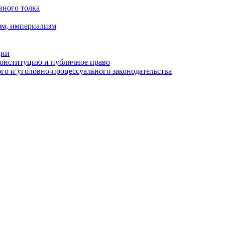
вного толка
зм, империализм
ции
Конституцию и публичное право
о и уголовно-процессуального законодательства