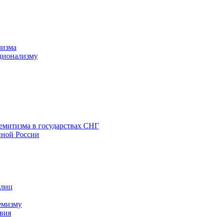
лизма
ционализму
емитизма в государствах СНГ
нной России
 лиц
емизму
вия