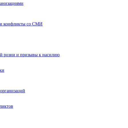
ганизациями
 и конфликты со СМИ
й розни и призывы к насилию
ки
организаций
ликтов