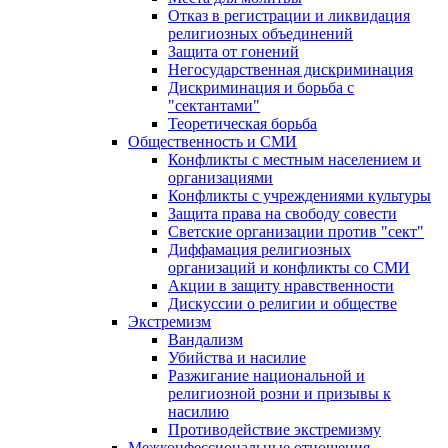
Отказ в регистрации и ликвидация
религиозных объединений
Защита от гонений
Негосударственная дискриминация
Дискриминация и борьба с
"сектантами"
Теоретическая борьба
Общественность и СМИ
Конфликты с местным населением и
организациями
Конфликты с учреждениями культуры
Защита права на свободу совести
Светские организации против "сект"
Диффамация религиозных
организаций и конфликты со СМИ
Акции в защиту нравственности
Дискуссии о религии и обществе
Экстремизм
Вандализм
Убийства и насилие
Разжигание национальной и
религиозной розни и призывы к
насилию
Противодействие экстремизму
Межконфессиональные отношения