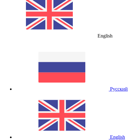
English
Русский
English