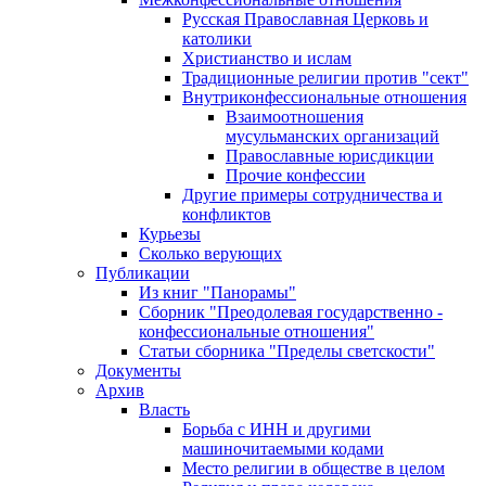
Русская Православная Церковь и
католики
Христианство и ислам
Традиционные религии против "сект"
Внутриконфессиональные отношения
Взаимоотношения
мусульманских организаций
Православные юрисдикции
Прочие конфессии
Другие примеры сотрудничества и
конфликтов
Курьезы
Сколько верующих
Публикации
Из книг "Панорамы"
Сборник "Преодолевая государственно -
конфессиональные отношения"
Статьи сборника "Пределы светскости"
Документы
Архив
Власть
Борьба с ИНН и другими
машиночитаемыми кодами
Место религии в обществе в целом