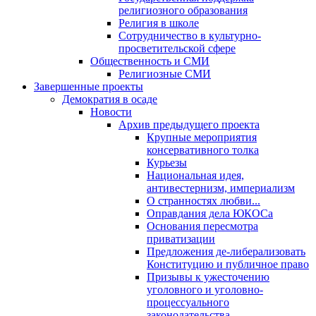
религиозного образования
Религия в школе
Сотрудничество в культурно-
просветительской сфере
Общественность и СМИ
Религиозные СМИ
Завершенные проекты
Демократия в осаде
Новости
Архив предыдущего проекта
Крупные мероприятия
консервативного толка
Курьезы
Национальная идея,
антивестернизм, империализм
О странностях любви...
Оправдания дела ЮКОСа
Основания пересмотра
приватизации
Предложения де-либерализовать
Конституцию и публичное право
Призывы к ужесточению
уголовного и уголовно-
процессуального
законодательства