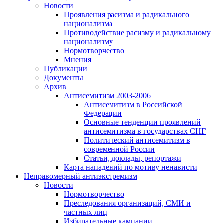
Новости
Проявления расизма и радикального
национализма
Противодействие расизму и радикальному
национализму
Нормотворчество
Мнения
Публикации
Документы
Архив
Антисемитизм 2003-2006
Антисемитизм в Российской
Федерации
Основные тенденции проявлений
антисемитизма в государствах СНГ
Политический антисемитизм в
современной России
Статьи, доклады, репортажи
Карта нападений по мотиву ненависти
Неправомерный антиэкстремизм
Новости
Нормотворчество
Преследования организаций, СМИ и
частных лиц
Избирательные кампании