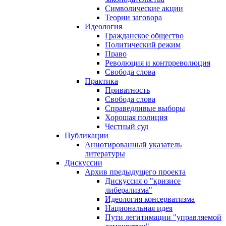
Символические акции
Теории заговора
Идеология
Гражданское общество
Политический режим
Право
Революция и контрреволюция
Свобода слова
Практика
Приватность
Свобода слова
Справедливые выборы
Хорошая полиция
Честный суд
Публикации
Аннотированный указатель
литературы
Дискуссии
Архив предыдущего проекта
Дискуссия о "кризисе
либерализма"
Идеология консерватизма
Национальная идея
Пути легитимации "управляемой