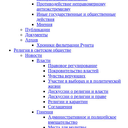
Противодействие неправомерному
антиэкстремизму
Иные государственные и общественные
действия
Мнения
Публикации
Документы
Архив
Хроники фильтрации Рунета
Религия в светском обществе
Новости
Власти
Правовое регулирование
Покровительство властей
Чувства верующих
Участие в выборах и в политической
жизни
Дискуссии о религии и власти
Дискуссии о религии и праве
Религии и карантин
Соглашения
Гонения
Административное и полицейское
вмешательство
Места для молитвы