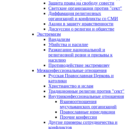
Защита права на свободу совести
Светские организации против "сект"
Диффамация религиозных
организаций и конфликты со СМИ
Акции в защиту нравственности
Дискуссии о религии и обществе
Экстремизм
Вандализм
Убийства и насилие
Разжигание национальной и
религиозной розни и призывы к
насилию
Противодействие экстремизму
Межконфессиональные отношения
Русская Православная Церковь и
католики
Христианство и ислам
Традиционные религии против "сект"
Внутриконфессиональные отношения
Взаимоотношения
мусульманских организаций
Православные юрисдикции
Прочие конфессии
Другие примеры сотрудничества и
конфликтов