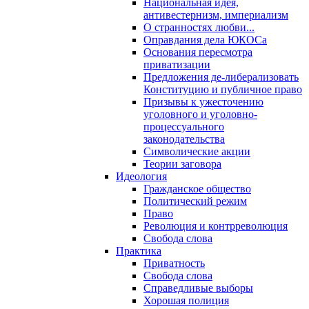
Национальная идея,
антивестернизм, империализм
О странностях любви...
Оправдания дела ЮКОСа
Основания пересмотра
приватизации
Предложения де-либерализовать
Конституцию и публичное право
Призывы к ужесточению
уголовного и уголовно-
процессуального
законодательства
Символические акции
Теории заговора
Идеология
Гражданское общество
Политический режим
Право
Революция и контрреволюция
Свобода слова
Практика
Приватность
Свобода слова
Справедливые выборы
Хорошая полиция