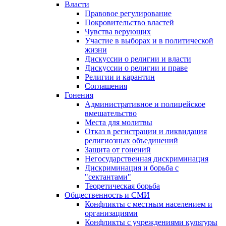
Власти
Правовое регулирование
Покровительство властей
Чувства верующих
Участие в выборах и в политической
жизни
Дискуссии о религии и власти
Дискуссии о религии и праве
Религии и карантин
Соглашения
Гонения
Административное и полицейское
вмешательство
Места для молитвы
Отказ в регистрации и ликвидация
религиозных объединений
Защита от гонений
Негосударственная дискриминация
Дискриминация и борьба с
"сектантами"
Теоретическая борьба
Общественность и СМИ
Конфликты с местным населением и
организациями
Конфликты с учреждениями культуры