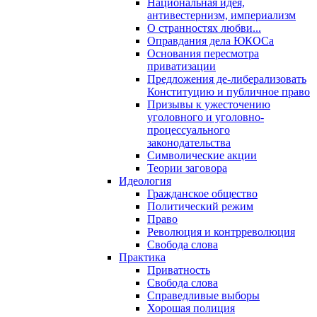
Национальная идея,
антивестернизм, империализм
О странностях любви...
Оправдания дела ЮКОСа
Основания пересмотра
приватизации
Предложения де-либерализовать
Конституцию и публичное право
Призывы к ужесточению
уголовного и уголовно-
процессуального
законодательства
Символические акции
Теории заговора
Идеология
Гражданское общество
Политический режим
Право
Революция и контрреволюция
Свобода слова
Практика
Приватность
Свобода слова
Справедливые выборы
Хорошая полиция