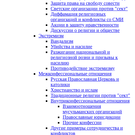
Защита права на свободу совести
Светские организации против "сект"
Диффамация религиозных
организаций и конфликты со СМИ
Акции в защиту нравственности
Дискуссии о религии и обществе
Экстремизм
Вандализм
Убийства и насилие
Разжигание национальной и
религиозной розни и призывы к
насилию
Противодействие экстремизму
Межконфессиональные отношения
Русская Православная Церковь и
католики
Христианство и ислам
Традиционные религии против "сект"
Внутриконфессиональные отношения
Взаимоотношения
мусульманских организаций
Православные юрисдикции
Прочие конфессии
Другие примеры сотрудничества и
конфликтов