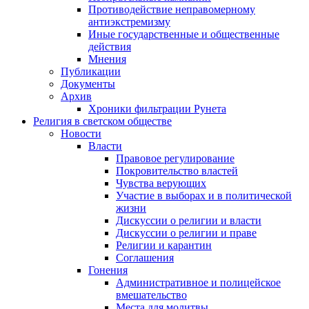
Противодействие неправомерному
антиэкстремизму
Иные государственные и общественные
действия
Мнения
Публикации
Документы
Архив
Хроники фильтрации Рунета
Религия в светском обществе
Новости
Власти
Правовое регулирование
Покровительство властей
Чувства верующих
Участие в выборах и в политической
жизни
Дискуссии о религии и власти
Дискуссии о религии и праве
Религии и карантин
Соглашения
Гонения
Административное и полицейское
вмешательство
Места для молитвы