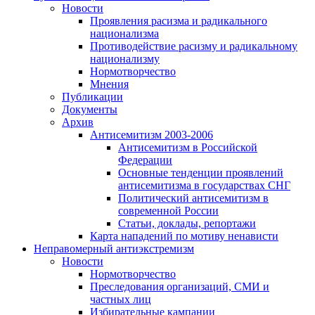
Новости
Проявления расизма и радикального
национализма
Противодействие расизму и радикальному
национализму
Нормотворчество
Мнения
Публикации
Документы
Архив
Антисемитизм 2003-2006
Антисемитизм в Российской
Федерации
Основные тенденции проявлений
антисемитизма в государствах СНГ
Политический антисемитизм в
современной России
Статьи, доклады, репортажи
Карта нападений по мотиву ненависти
Неправомерный антиэкстремизм
Новости
Нормотворчество
Преследования организаций, СМИ и
частных лиц
Избирательные кампании