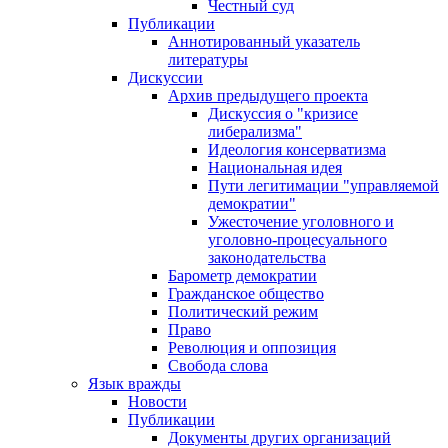
Честный суд
Публикации
Аннотированный указатель
литературы
Дискуссии
Архив предыдущего проекта
Дискуссия о "кризисе
либерализма"
Идеология консерватизма
Национальная идея
Пути легитимации "управляемой
демократии"
Ужесточение уголовного и
уголовно-процесуального
законодательства
Барометр демократии
Гражданское общество
Политический режим
Право
Революция и оппозиция
Свобода слова
Язык вражды
Новости
Публикации
Документы других организаций