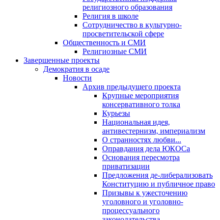
религиозного образования
Религия в школе
Сотрудничество в культурно-
просветительской сфере
Общественность и СМИ
Религиозные СМИ
Завершенные проекты
Демократия в осаде
Новости
Архив предыдущего проекта
Крупные мероприятия
консервативного толка
Курьезы
Национальная идея,
антивестернизм, империализм
О странностях любви...
Оправдания дела ЮКОСа
Основания пересмотра
приватизации
Предложения де-либерализовать
Конституцию и публичное право
Призывы к ужесточению
уголовного и уголовно-
процессуального
законодательства