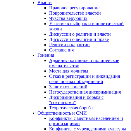
Власти
Правовое регулирование
Покровительство властей
Чувства верующих
Участие в выборах и в политической
жизни
Дискуссии о религии и власти
Дискуссии о религии и праве
Религии и карантин
Соглашения
Гонения
Административное и полицейское
вмешательство
Места для молитвы
Отказ в регистрации и ликвидация
религиозных объединений
Защита от гонений
Негосударственная дискриминация
Дискриминация и борьба с
"сектантами"
Теоретическая борьба
Общественность и СМИ
Конфликты с местным населением и
организациями
Конфликты с учреждениями культуры