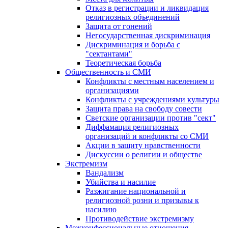
Отказ в регистрации и ликвидация
религиозных объединений
Защита от гонений
Негосударственная дискриминация
Дискриминация и борьба с
"сектантами"
Теоретическая борьба
Общественность и СМИ
Конфликты с местным населением и
организациями
Конфликты с учреждениями культуры
Защита права на свободу совести
Светские организации против "сект"
Диффамация религиозных
организаций и конфликты со СМИ
Акции в защиту нравственности
Дискуссии о религии и обществе
Экстремизм
Вандализм
Убийства и насилие
Разжигание национальной и
религиозной розни и призывы к
насилию
Противодействие экстремизму
Межконфессиональные отношения