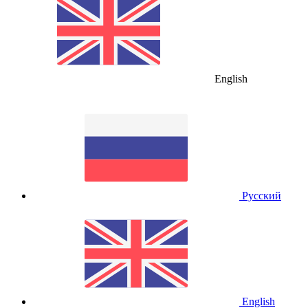
English
Русский
English