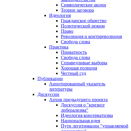
Символические акции
Теории заговора
Идеология
Гражданское общество
Политический режим
Право
Революция и контрреволюция
Свобода слова
Практика
Приватность
Свобода слова
Справедливые выборы
Хорошая полиция
Честный суд
Публикации
Аннотированный указатель
литературы
Дискуссии
Архив предыдущего проекта
Дискуссия о "кризисе
либерализма"
Идеология консерватизма
Национальная идея
Пути легитимации "управляемой