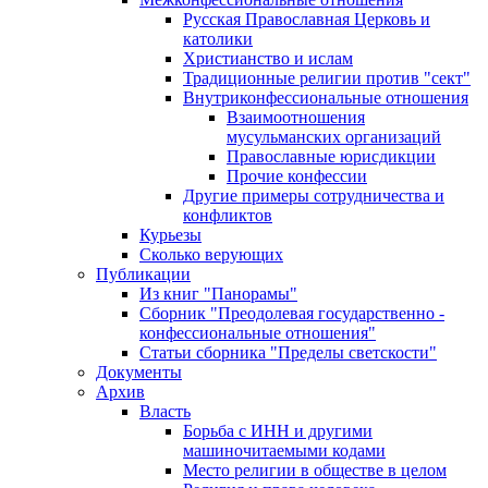
Русская Православная Церковь и
католики
Христианство и ислам
Традиционные религии против "сект"
Внутриконфессиональные отношения
Взаимоотношения
мусульманских организаций
Православные юрисдикции
Прочие конфессии
Другие примеры сотрудничества и
конфликтов
Курьезы
Сколько верующих
Публикации
Из книг "Панорамы"
Сборник "Преодолевая государственно -
конфессиональные отношения"
Статьи сборника "Пределы светскости"
Документы
Архив
Власть
Борьба с ИНН и другими
машиночитаемыми кодами
Место религии в обществе в целом