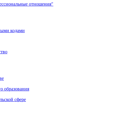
фессиональные отношения"
мыми кодами
ство
ве
го образования
льской сфере