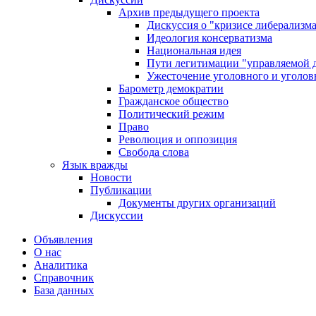
Архив предыдущего проекта
Дискуссия о "кризисе либерализм
Идеология консерватизма
Национальная идея
Пути легитимации "управляемой 
Ужесточение уголовного и уголов
Барометр демократии
Гражданское общество
Политический режим
Право
Революция и оппозиция
Свобода слова
Язык вражды
Новости
Публикации
Документы других организаций
Дискуссии
Объявления
О нас
Аналитика
Справочник
База данных