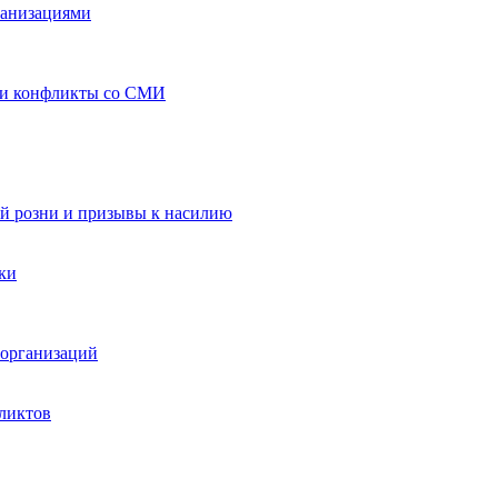
ганизациями
 и конфликты со СМИ
й розни и призывы к насилию
ки
организаций
ликтов