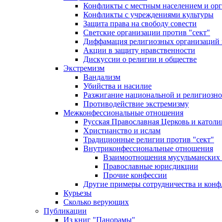
Конфликты с местным населением и ор
Конфликты с учреждениями культуры
Защита права на свободу совести
Светские организации против "сект"
Диффамация религиозных организаций
Акции в защиту нравственности
Дискуссии о религии и обществе
Экстремизм
Вандализм
Убийства и насилие
Разжигание национальной и религиозно
Противодействие экстремизму
Межконфессиональные отношения
Русская Православная Церковь и католи
Христианство и ислам
Традиционные религии против "сект"
Внутриконфессиональные отношения
Взаимоотношения мусульманских 
Православные юрисдикции
Прочие конфессии
Другие примеры сотрудничества и конф
Курьезы
Сколько верующих
Публикации
Из книг "Панорамы"