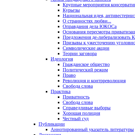
Крупные мероприятия консервати
Курьезы
Национальная идея, антивестерни
О странностях любви...
Оправдания дела ЮКОСа
Основания пересмотра приватиза
Предложения де-либерализовать 
Призывы к ужесточению уголовног
Символические акции
Теории заговора
Идеология
Гражданское общество
Политический режим
Право
Революция и контрреволюция
Свобода слова
Практика
Приватность
Свобода слова
Справедливые выборы
Хорошая полиция
Честный суд
Публикации
Аннотированный указатель литературы
Дискуссии