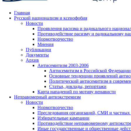
Главная
Русский национализм и ксенофобия
Новости
Проявления расизма и радикального национа
Противодействие расизму и радикальному на
Нормотворчество
Мнения
Публикации
Документы
Архив
Антисемитизм 2003-2006
Антисемитизм в Российской Федерации
Основные тенденции проявлений антис
Политический антисемитизм в совреме
Статьи, доклады, репортажи
Карта нападений по мотиву ненависти
Неправомерный антиэкстремизм
Новости
Нормотворчество
Преследования организаций, СМИ и частных
Избирательные кампании
Противодействие неправомерному антиэкстр
Иные государственные и общественные дейст