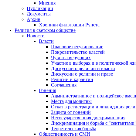
Мнения
Публикации
Документы
Архив
Хроники фильтрации Рунета
Религия в светском обществе
Новости
Власти
Правовое регулирование
Покровительство властей
Чувства верующих
Участие в выборах и в политической ж
Дискуссии о религии и власти
Дискуссии о религии и праве
Религии и карантин
Соглашения
Гонения
Административное и полицейское вмеш
Места для молитвы
Отказ в регистрации и ликвидация рел
Защита от гонений
Негосударственная дискриминация
Дискриминация и борьба с "сектантами
Теоретическая борьба
Общественность и СМИ