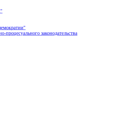
а"
демократии"
но-процесуального законодательства