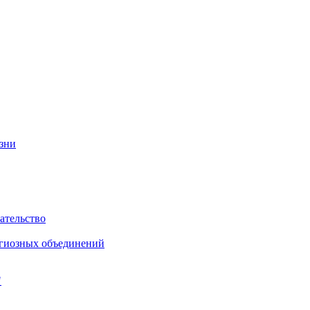
изни
ательство
игиозных объединений
"