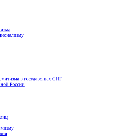
лизма
ционализму
емитизма в государствах СНГ
нной России
 лиц
емизму
вия