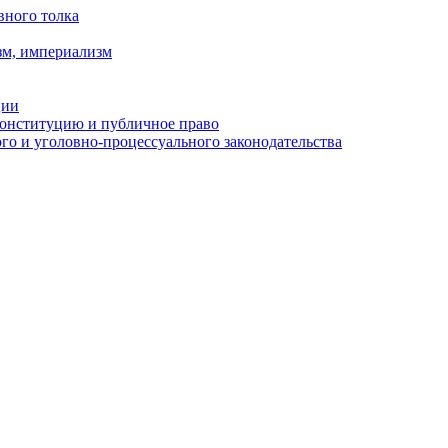
вного толка
зм, империализм
ции
Конституцию и публичное право
о и уголовно-процессуального законодательства