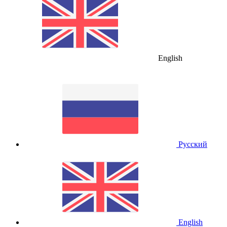
English
Русский
English