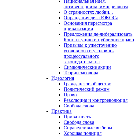
Национальная идея,
антивестернизм, империализм
О странностях любви...
Оправдания дела ЮКОСа
Основания пересмотра
приватизации
Предложения де-либерализовать
Конституцию и публичное право
Призывы к ужесточению
уголовного и уголовно-
процессуального
законодательства
Символические акции
Теории заговора
Идеология
Гражданское общество
Политический режим
Право
Революция и контрреволюция
Свобода слова
Практика
Приватность
Свобода слова
Справедливые выборы
Хорошая полиция