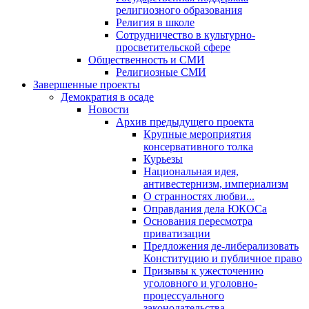
религиозного образования
Религия в школе
Сотрудничество в культурно-
просветительской сфере
Общественность и СМИ
Религиозные СМИ
Завершенные проекты
Демократия в осаде
Новости
Архив предыдущего проекта
Крупные мероприятия
консервативного толка
Курьезы
Национальная идея,
антивестернизм, империализм
О странностях любви...
Оправдания дела ЮКОСа
Основания пересмотра
приватизации
Предложения де-либерализовать
Конституцию и публичное право
Призывы к ужесточению
уголовного и уголовно-
процессуального
законодательства