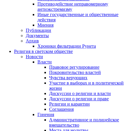
Противодействие неправомерному
антиэкстремизму
Иные государственные и общественные
действия
Мнения
Публикации
Документы
Архив
Хроники фильтрации Рунета
Религия в светском обществе
Новости
Власти
Правовое регулирование
Покровительство властей
Чувства верующих
Участие в выборах и в политической
жизни
Дискуссии о религии и власти
Дискуссии о религии и праве
Религии и карантин
Соглашения
Гонения
Административное и полицейское
вмешательство
Места для молитвы