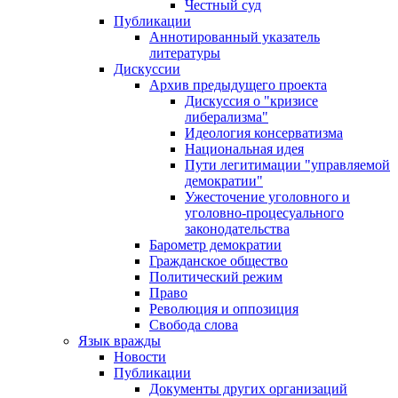
Честный суд
Публикации
Аннотированный указатель
литературы
Дискуссии
Архив предыдущего проекта
Дискуссия о "кризисе
либерализма"
Идеология консерватизма
Национальная идея
Пути легитимации "управляемой
демократии"
Ужесточение уголовного и
уголовно-процесуального
законодательства
Барометр демократии
Гражданское общество
Политический режим
Право
Революция и оппозиция
Свобода слова
Язык вражды
Новости
Публикации
Документы других организаций