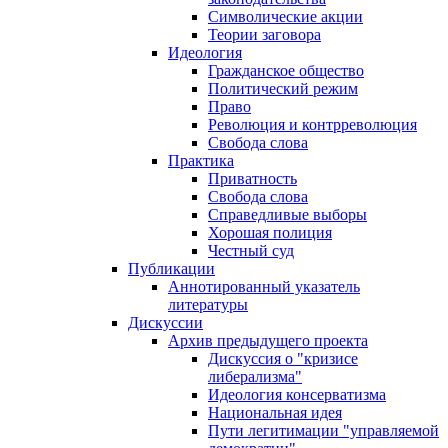
Символические акции
Теории заговора
Идеология
Гражданское общество
Политический режим
Право
Революция и контрреволюция
Свобода слова
Практика
Приватность
Свобода слова
Справедливые выборы
Хорошая полиция
Честный суд
Публикации
Аннотированный указатель
литературы
Дискуссии
Архив предыдущего проекта
Дискуссия о "кризисе
либерализма"
Идеология консерватизма
Национальная идея
Пути легитимации "управляемой