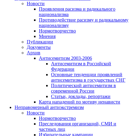
Новости
Проявления расизма и радикального
национализма
Противодействие расизму и радикальному
национализму
Нормотворчество
Мнения
Публикации
Документы
Архив
Антисемитизм 2003-2006
Антисемитизм в Российской
Федерации
Основные тенденции проявлений
антисемитизма в государствах СНГ
Политический антисемитизм в
современной России
Статьи, доклады, репортажи
Карта нападений по мотиву ненависти
Неправомерный антиэкстремизм
Новости
Нормотворчество
Преследования организаций, СМИ и
частных лиц
Избирательные кампании