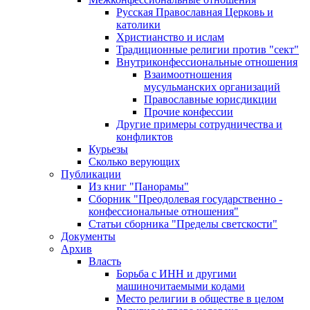
Русская Православная Церковь и
католики
Христианство и ислам
Традиционные религии против "сект"
Внутриконфессиональные отношения
Взаимоотношения
мусульманских организаций
Православные юрисдикции
Прочие конфессии
Другие примеры сотрудничества и
конфликтов
Курьезы
Сколько верующих
Публикации
Из книг "Панорамы"
Сборник "Преодолевая государственно -
конфессиональные отношения"
Статьи сборника "Пределы светскости"
Документы
Архив
Власть
Борьба с ИНН и другими
машиночитаемыми кодами
Место религии в обществе в целом