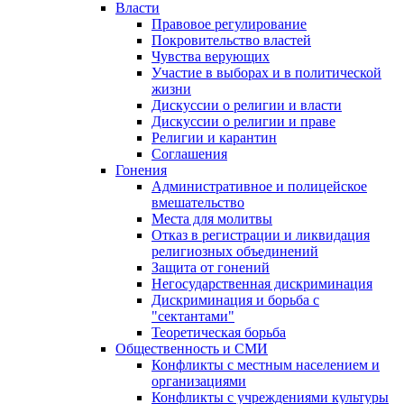
Власти
Правовое регулирование
Покровительство властей
Чувства верующих
Участие в выборах и в политической
жизни
Дискуссии о религии и власти
Дискуссии о религии и праве
Религии и карантин
Соглашения
Гонения
Административное и полицейское
вмешательство
Места для молитвы
Отказ в регистрации и ликвидация
религиозных объединений
Защита от гонений
Негосударственная дискриминация
Дискриминация и борьба с
"сектантами"
Теоретическая борьба
Общественность и СМИ
Конфликты с местным населением и
организациями
Конфликты с учреждениями культуры