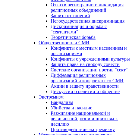
Отказ в регистрации и ликвидация
религиозных объединений
Защита от гонений
Негосударственная дискриминация
Дискриминация и борьба с
"сектантами"
Теоретическая борьба
Общественность и СМИ
Конфликты с местным населением и
организациями
Конфликты с учреждениями культуры
Защита права на свободу совести
Светские организации против "сект"
Диффамация религиозных
организаций и конфликты со СМИ
Акции в защиту нравственности
Дискуссии о религии и обществе
Экстремизм
Вандализм
Убийства и насилие
Разжигание национальной и
религиозной розни и призывы к
насилию
Противодействие экстремизму
Межконфессиональные отношения