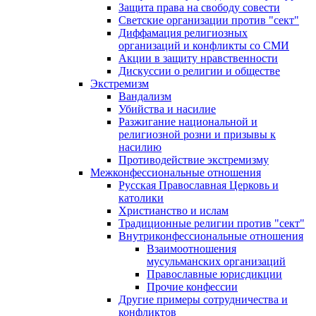
Защита права на свободу совести
Светские организации против "сект"
Диффамация религиозных
организаций и конфликты со СМИ
Акции в защиту нравственности
Дискуссии о религии и обществе
Экстремизм
Вандализм
Убийства и насилие
Разжигание национальной и
религиозной розни и призывы к
насилию
Противодействие экстремизму
Межконфессиональные отношения
Русская Православная Церковь и
католики
Христианство и ислам
Традиционные религии против "сект"
Внутриконфессиональные отношения
Взаимоотношения
мусульманских организаций
Православные юрисдикции
Прочие конфессии
Другие примеры сотрудничества и
конфликтов