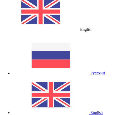
English
Русский
English