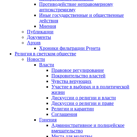
Противодействие неправомерному
антиэкстремизму
Иные государственные и общественные
действия
Мнения
Публикации
Документы
Архив
Хроники фильтрации Рунета
Религия в светском обществе
Новости
Власти
Правовое регулирование
Покровительство властей
Чувства верующих
Участие в выборах и в политической
жизни
Дискуссии о религии и власти
Дискуссии о религии и праве
Религии и карантин
Соглашения
Гонения
Административное и полицейское
вмешательство
Места для молитвы