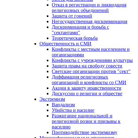
Отказ в регистрации и ликвидация
религиозных объединений
Защита от гонений
Негосударственная дискриминация
Дискриминация и борьба с
"сектантами"
Теоретическая борьба
Общественность и СМИ
Конфликты с местным населением и
организациями
Конфликты с учреждениями культуры
Защита права на свободу совести
Светские организации против "сект"
Диффамация религиозных
организаций и конфликты со СМИ
Акции в защиту нравственности
Дискуссии о религии и обществе
Экстремизм
Вандализм
Убийства и насилие
Разжигание национальной и
религиозной розни и призывы к
насилию
Противодействие экстремизму
Межконфессиональные отношения