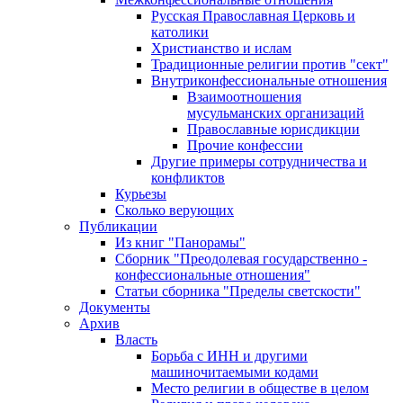
Русская Православная Церковь и
католики
Христианство и ислам
Традиционные религии против "сект"
Внутриконфессиональные отношения
Взаимоотношения
мусульманских организаций
Православные юрисдикции
Прочие конфессии
Другие примеры сотрудничества и
конфликтов
Курьезы
Сколько верующих
Публикации
Из книг "Панорамы"
Сборник "Преодолевая государственно -
конфессиональные отношения"
Статьи сборника "Пределы светскости"
Документы
Архив
Власть
Борьба с ИНН и другими
машиночитаемыми кодами
Место религии в обществе в целом