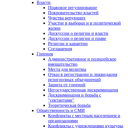
Власти
Правовое регулирование
Покровительство властей
Чувства верующих
Участие в выборах и в политической
жизни
Дискуссии о религии и власти
Дискуссии о религии и праве
Религии и карантин
Соглашения
Гонения
Административное и полицейское
вмешательство
Места для молитвы
Отказ в регистрации и ликвидация
религиозных объединений
Защита от гонений
Негосударственная дискриминация
Дискриминация и борьба с
"сектантами"
Теоретическая борьба
Общественность и СМИ
Конфликты с местным населением и
организациями
Конфликты с учреждениями культуры