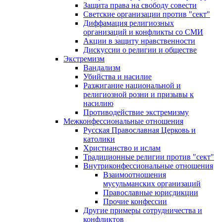
Защита права на свободу совести
Светские организации против "сект"
Диффамация религиозных
организаций и конфликты со СМИ
Акции в защиту нравственности
Дискуссии о религии и обществе
Экстремизм
Вандализм
Убийства и насилие
Разжигание национальной и
религиозной розни и призывы к
насилию
Противодействие экстремизму
Межконфессиональные отношения
Русская Православная Церковь и
католики
Христианство и ислам
Традиционные религии против "сект"
Внутриконфессиональные отношения
Взаимоотношения
мусульманских организаций
Православные юрисдикции
Прочие конфессии
Другие примеры сотрудничества и
конфликтов