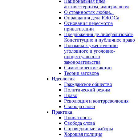
Национальная идея,
антивестернизм, империализм
О странностях любви...
Оправдания дела ЮКОСа
Основания пересмотра
приватизации
Предложения де-либерализовать
Конституцию и публичное право
Призывы к ужесточению
уголовного и уголовно-
процессуального
законодательства
Символические акции
Теории заговора
Идеология
Гражданское общество
Политический режим
Право
Революция и контрреволюция
Свобода слова
Практика
Приватность
Свобода слова
Справедливые выборы
Хорошая полиция