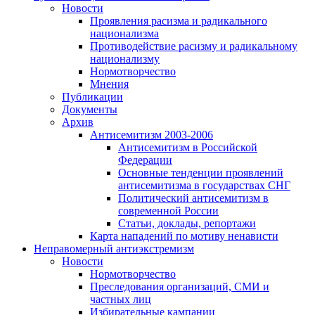
Новости
Проявления расизма и радикального
национализма
Противодействие расизму и радикальному
национализму
Нормотворчество
Мнения
Публикации
Документы
Архив
Антисемитизм 2003-2006
Антисемитизм в Российской
Федерации
Основные тенденции проявлений
антисемитизма в государствах СНГ
Политический антисемитизм в
современной России
Статьи, доклады, репортажи
Карта нападений по мотиву ненависти
Неправомерный антиэкстремизм
Новости
Нормотворчество
Преследования организаций, СМИ и
частных лиц
Избирательные кампании