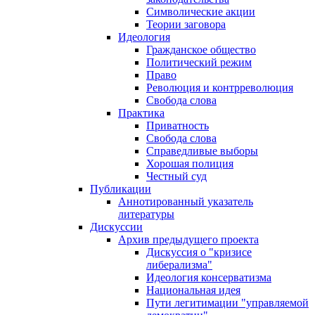
Символические акции
Теории заговора
Идеология
Гражданское общество
Политический режим
Право
Революция и контрреволюция
Свобода слова
Практика
Приватность
Свобода слова
Справедливые выборы
Хорошая полиция
Честный суд
Публикации
Аннотированный указатель
литературы
Дискуссии
Архив предыдущего проекта
Дискуссия о "кризисе
либерализма"
Идеология консерватизма
Национальная идея
Пути легитимации "управляемой