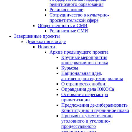
религиозного образования
Религия в школе
Сотрудничество в культурно-
просветительской сфере
Общественность и СМИ
Религиозные СМИ
Завершенные проекты
Демократия в осаде
Новости
Архив предыдущего проекта
Крупные мероприятия
консервативного толка
Курьезы
Национальная идея,
антивестернизм, империализм
О странностях любви...
Оправдания дела ЮКОСа
Основания пересмотра
приватизации
Предложения де-либерализовать
Конституцию и публичное право
Призывы к ужесточению
уголовного и уголовно-
процессуального
законодательства