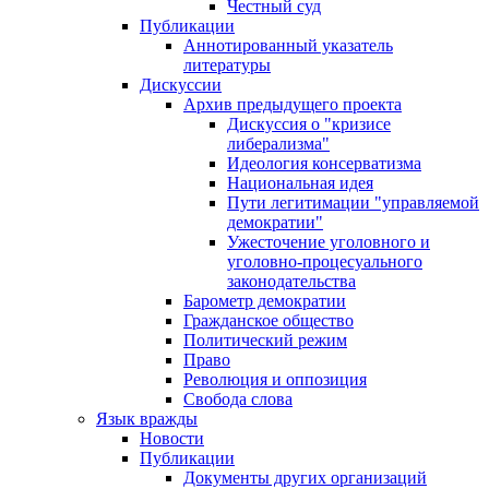
Честный суд
Публикации
Аннотированный указатель
литературы
Дискуссии
Архив предыдущего проекта
Дискуссия о "кризисе
либерализма"
Идеология консерватизма
Национальная идея
Пути легитимации "управляемой
демократии"
Ужесточение уголовного и
уголовно-процесуального
законодательства
Барометр демократии
Гражданское общество
Политический режим
Право
Революция и оппозиция
Свобода слова
Язык вражды
Новости
Публикации
Документы других организаций