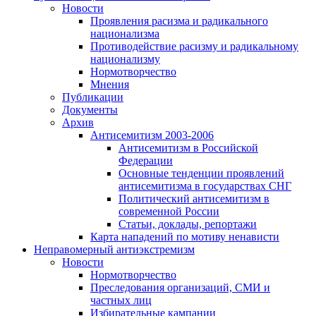
Новости
Проявления расизма и радикального
национализма
Противодействие расизму и радикальному
национализму
Нормотворчество
Мнения
Публикации
Документы
Архив
Антисемитизм 2003-2006
Антисемитизм в Российской
Федерации
Основные тенденции проявлений
антисемитизма в государствах СНГ
Политический антисемитизм в
современной России
Статьи, доклады, репортажи
Карта нападений по мотиву ненависти
Неправомерный антиэкстремизм
Новости
Нормотворчество
Преследования организаций, СМИ и
частных лиц
Избирательные кампании