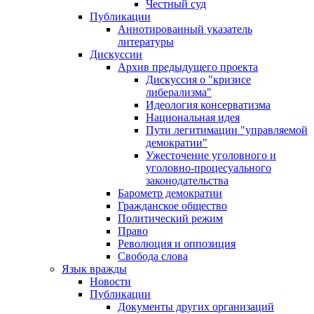
Честный суд
Публикации
Аннотированный указатель
литературы
Дискуссии
Архив предыдущего проекта
Дискуссия о "кризисе
либерализма"
Идеология консерватизма
Национальная идея
Пути легитимации "управляемой
демократии"
Ужесточение уголовного и
уголовно-процесуального
законодательства
Барометр демократии
Гражданское общество
Политический режим
Право
Революция и оппозиция
Свобода слова
Язык вражды
Новости
Публикации
Документы других организаций