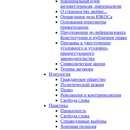
Национальная идея,
антивестернизм, империализм
О странностях любви...
Оправдания дела ЮКОСа
Основания пересмотра
приватизации
Предложения де-либерализовать
Конституцию и публичное право
Призывы к ужесточению
уголовного и уголовно-
процессуального
законодательства
Символические акции
Теории заговора
Идеология
Гражданское общество
Политический режим
Право
Революция и контрреволюция
Свобода слова
Практика
Приватность
Свобода слова
Справедливые выборы
Хорошая полиция