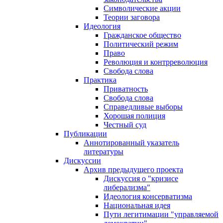
Символические акции
Теории заговора
Идеология
Гражданское общество
Политический режим
Право
Революция и контрреволюция
Свобода слова
Практика
Приватность
Свобода слова
Справедливые выборы
Хорошая полиция
Честный суд
Публикации
Аннотированный указатель
литературы
Дискуссии
Архив предыдущего проекта
Дискуссия о "кризисе
либерализма"
Идеология консерватизма
Национальная идея
Пути легитимации "управляемой