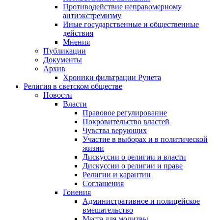
Противодействие неправомерному
антиэкстремизму
Иные государственные и общественные
действия
Мнения
Публикации
Документы
Архив
Хроники фильтрации Рунета
Религия в светском обществе
Новости
Власти
Правовое регулирование
Покровительство властей
Чувства верующих
Участие в выборах и в политической
жизни
Дискуссии о религии и власти
Дискуссии о религии и праве
Религии и карантин
Соглашения
Гонения
Административное и полицейское
вмешательство
Места для молитвы