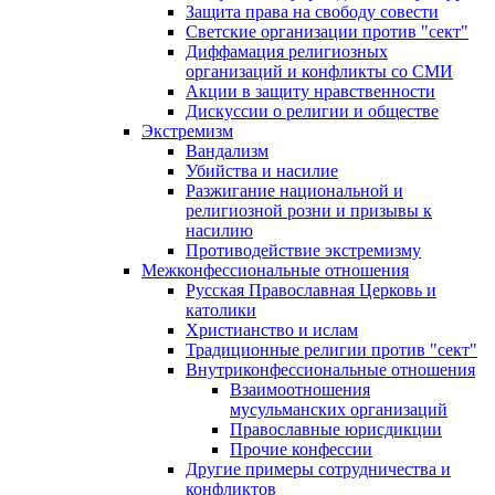
Защита права на свободу совести
Светские организации против "сект"
Диффамация религиозных
организаций и конфликты со СМИ
Акции в защиту нравственности
Дискуссии о религии и обществе
Экстремизм
Вандализм
Убийства и насилие
Разжигание национальной и
религиозной розни и призывы к
насилию
Противодействие экстремизму
Межконфессиональные отношения
Русская Православная Церковь и
католики
Христианство и ислам
Традиционные религии против "сект"
Внутриконфессиональные отношения
Взаимоотношения
мусульманских организаций
Православные юрисдикции
Прочие конфессии
Другие примеры сотрудничества и
конфликтов