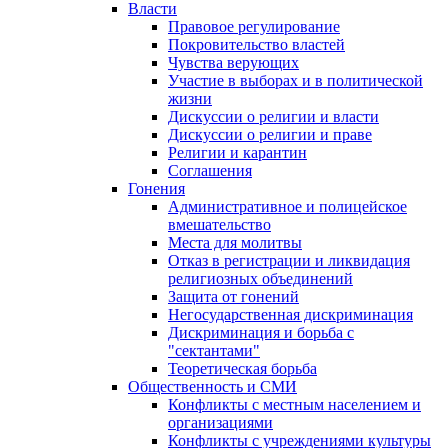
Власти
Правовое регулирование
Покровительство властей
Чувства верующих
Участие в выборах и в политической
жизни
Дискуссии о религии и власти
Дискуссии о религии и праве
Религии и карантин
Соглашения
Гонения
Административное и полицейское
вмешательство
Места для молитвы
Отказ в регистрации и ликвидация
религиозных объединений
Защита от гонений
Негосударственная дискриминация
Дискриминация и борьба с
"сектантами"
Теоретическая борьба
Общественность и СМИ
Конфликты с местным населением и
организациями
Конфликты с учреждениями культуры