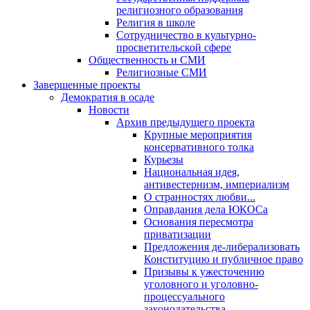
религиозного образования
Религия в школе
Сотрудничество в культурно-
просветительской сфере
Общественность и СМИ
Религиозные СМИ
Завершенные проекты
Демократия в осаде
Новости
Архив предыдущего проекта
Крупные мероприятия
консервативного толка
Курьезы
Национальная идея,
антивестернизм, империализм
О странностях любви...
Оправдания дела ЮКОСа
Основания пересмотра
приватизации
Предложения де-либерализовать
Конституцию и публичное право
Призывы к ужесточению
уголовного и уголовно-
процессуального
законодательства