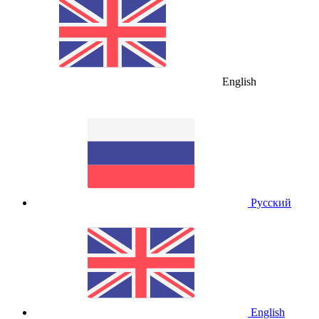
English
Русский
English