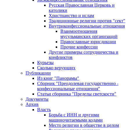
Русская Православная Церковь и
католики
Христианство и ислам
Традиционные религии против "сект"
Внутриконфессиональные отношения
Взаимоотношения
мусульманских организаций
Православные юрисдикции
Прочие конфессии
Другие примеры сотрудничества и
конфликтов
Курьезы
Сколько верующих
Публикации
Из книг "Панорамы"
Сборник "Преодолевая государственно -
конфессиональные отношения"
Статьи сборника "Пределы светскости"
Документы
Архив
Власть
Борьба с ИНН и другими
машиночитаемыми кодами
Место религии в обществе в целом