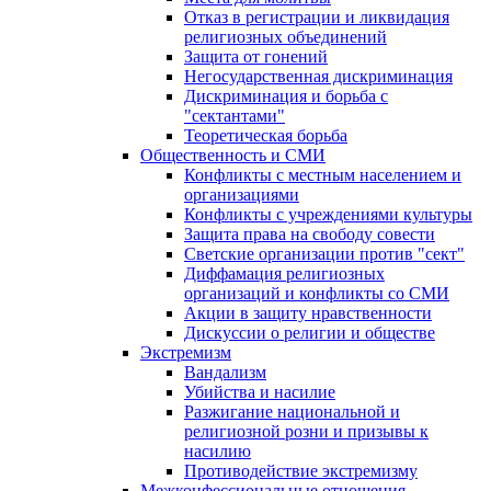
Отказ в регистрации и ликвидация
религиозных объединений
Защита от гонений
Негосударственная дискриминация
Дискриминация и борьба с
"сектантами"
Теоретическая борьба
Общественность и СМИ
Конфликты с местным населением и
организациями
Конфликты с учреждениями культуры
Защита права на свободу совести
Светские организации против "сект"
Диффамация религиозных
организаций и конфликты со СМИ
Акции в защиту нравственности
Дискуссии о религии и обществе
Экстремизм
Вандализм
Убийства и насилие
Разжигание национальной и
религиозной розни и призывы к
насилию
Противодействие экстремизму
Межконфессиональные отношения