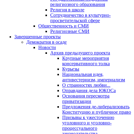
религиозного образования
Религия в школе
Сотрудничество в культурно-
просветительской сфере
Общественность и СМИ
Религиозные СМИ
Завершенные проекты
Демократия в осаде
Новости
Архив предыдущего проекта
Крупные мероприятия
консервативного толка
Курьезы
Национальная идея,
антивестернизм, империализм
О странностях любви...
Оправдания дела ЮКОСа
Основания пересмотра
приватизации
Предложения де-либерализовать
Конституцию и публичное право
Призывы к ужесточению
уголовного и уголовно-
процессуального
законодательства