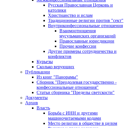
Русская Православная Церковь и
католики
Христианство и ислам
Традиционные религии против "сект"
Внутриконфессиональные отношения
Взаимоотношения
мусульманских организаций
Православные юрисдикции
Прочие конфессии
Другие примеры сотрудничества и
конфликтов
Курьезы
Сколько верующих
Публикации
Из книг "Панорамы"
Сборник "Преодолевая государственно -
конфессиональные отношения"
Статьи сборника "Пределы светскости"
Документы
Архив
Власть
Борьба с ИНН и другими
машиночитаемыми кодами
Место религии в обществе в целом