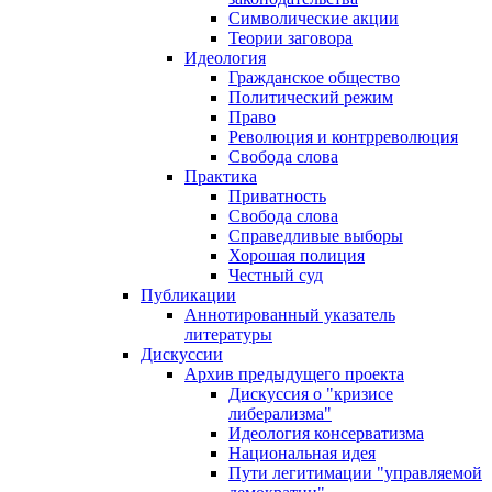
Символические акции
Теории заговора
Идеология
Гражданское общество
Политический режим
Право
Революция и контрреволюция
Свобода слова
Практика
Приватность
Свобода слова
Справедливые выборы
Хорошая полиция
Честный суд
Публикации
Аннотированный указатель
литературы
Дискуссии
Архив предыдущего проекта
Дискуссия о "кризисе
либерализма"
Идеология консерватизма
Национальная идея
Пути легитимации "управляемой