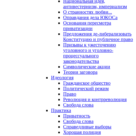
Национальная идея,
антивестернизм, империализм
О странностях любви...
Оправдания дела ЮКОСа
Основания пересмотра
приватизации
Предложения де-либерализовать
Конституцию и публичное право
Призывы к ужесточению
уголовного и уголовно-
процессуального
законодательства
Символические акции
Теории заговора
Идеология
Гражданское общество
Политический режим
Право
Революция и контрреволюция
Свобода слова
Практика
Приватность
Свобода слова
Справедливые выборы
Хорошая полиция