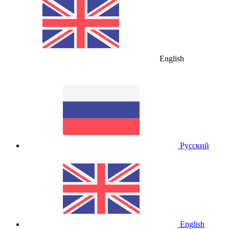
English
Русский
English