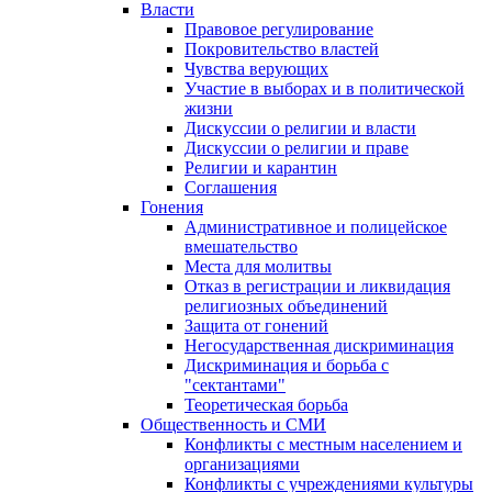
Власти
Правовое регулирование
Покровительство властей
Чувства верующих
Участие в выборах и в политической
жизни
Дискуссии о религии и власти
Дискуссии о религии и праве
Религии и карантин
Соглашения
Гонения
Административное и полицейское
вмешательство
Места для молитвы
Отказ в регистрации и ликвидация
религиозных объединений
Защита от гонений
Негосударственная дискриминация
Дискриминация и борьба с
"сектантами"
Теоретическая борьба
Общественность и СМИ
Конфликты с местным населением и
организациями
Конфликты с учреждениями культуры