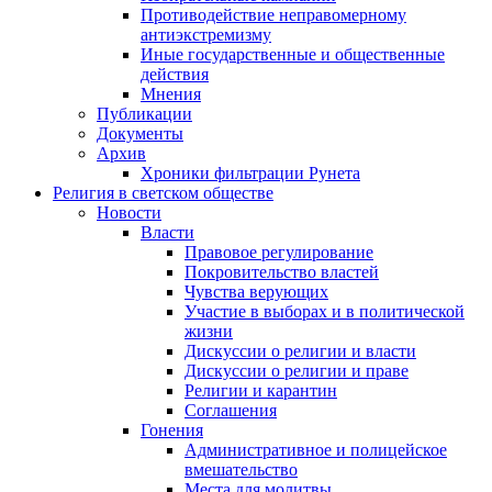
Противодействие неправомерному
антиэкстремизму
Иные государственные и общественные
действия
Мнения
Публикации
Документы
Архив
Хроники фильтрации Рунета
Религия в светском обществе
Новости
Власти
Правовое регулирование
Покровительство властей
Чувства верующих
Участие в выборах и в политической
жизни
Дискуссии о религии и власти
Дискуссии о религии и праве
Религии и карантин
Соглашения
Гонения
Административное и полицейское
вмешательство
Места для молитвы