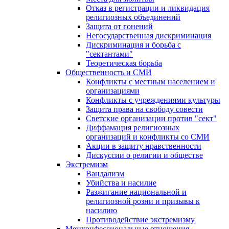
Отказ в регистрации и ликвидация
религиозных объединений
Защита от гонений
Негосударственная дискриминация
Дискриминация и борьба с
"сектантами"
Теоретическая борьба
Общественность и СМИ
Конфликты с местным населением и
организациями
Конфликты с учреждениями культуры
Защита права на свободу совести
Светские организации против "сект"
Диффамация религиозных
организаций и конфликты со СМИ
Акции в защиту нравственности
Дискуссии о религии и обществе
Экстремизм
Вандализм
Убийства и насилие
Разжигание национальной и
религиозной розни и призывы к
насилию
Противодействие экстремизму
Межконфессиональные отношения