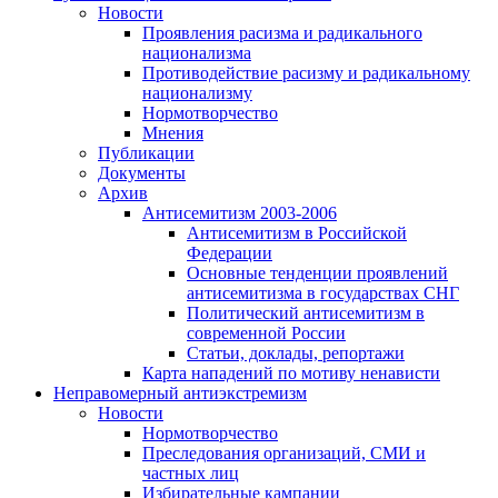
Новости
Проявления расизма и радикального
национализма
Противодействие расизму и радикальному
национализму
Нормотворчество
Мнения
Публикации
Документы
Архив
Антисемитизм 2003-2006
Антисемитизм в Российской
Федерации
Основные тенденции проявлений
антисемитизма в государствах СНГ
Политический антисемитизм в
современной России
Статьи, доклады, репортажи
Карта нападений по мотиву ненависти
Неправомерный антиэкстремизм
Новости
Нормотворчество
Преследования организаций, СМИ и
частных лиц
Избирательные кампании