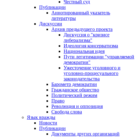
Честный суд
Публикации
Аннотированный указатель
литературы
Дискуссии
Архив предыдущего проекта
Дискуссия о "кризисе
либерализма"
Идеология консерватизма
Национальная идея
Пути легитимации "управляемой
демократии"
Ужесточение уголовного и
уголовно-процесуального
законодательства
Барометр демократии
Гражданское общество
Политический режим
Право
Революция и оппозиция
Свобода слова
Язык вражды
Новости
Публикации
Документы других организаций