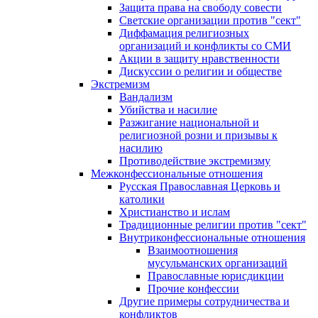
Защита права на свободу совести
Светские организации против "сект"
Диффамация религиозных
организаций и конфликты со СМИ
Акции в защиту нравственности
Дискуссии о религии и обществе
Экстремизм
Вандализм
Убийства и насилие
Разжигание национальной и
религиозной розни и призывы к
насилию
Противодействие экстремизму
Межконфессиональные отношения
Русская Православная Церковь и
католики
Христианство и ислам
Традиционные религии против "сект"
Внутриконфессиональные отношения
Взаимоотношения
мусульманских организаций
Православные юрисдикции
Прочие конфессии
Другие примеры сотрудничества и
конфликтов