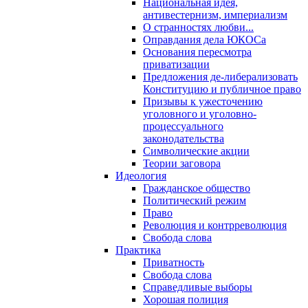
Национальная идея,
антивестернизм, империализм
О странностях любви...
Оправдания дела ЮКОСа
Основания пересмотра
приватизации
Предложения де-либерализовать
Конституцию и публичное право
Призывы к ужесточению
уголовного и уголовно-
процессуального
законодательства
Символические акции
Теории заговора
Идеология
Гражданское общество
Политический режим
Право
Революция и контрреволюция
Свобода слова
Практика
Приватность
Свобода слова
Справедливые выборы
Хорошая полиция