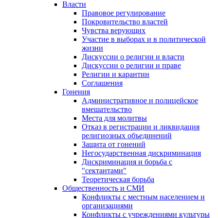
Власти
Правовое регулирование
Покровительство властей
Чувства верующих
Участие в выборах и в политической
жизни
Дискуссии о религии и власти
Дискуссии о религии и праве
Религии и карантин
Соглашения
Гонения
Административное и полицейское
вмешательство
Места для молитвы
Отказ в регистрации и ликвидация
религиозных объединений
Защита от гонений
Негосударственная дискриминация
Дискриминация и борьба с
"сектантами"
Теоретическая борьба
Общественность и СМИ
Конфликты с местным населением и
организациями
Конфликты с учреждениями культуры