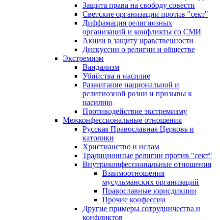
Защита права на свободу совести
Светские организации против "сект"
Диффамация религиозных
организаций и конфликты со СМИ
Акции в защиту нравственности
Дискуссии о религии и обществе
Экстремизм
Вандализм
Убийства и насилие
Разжигание национальной и
религиозной розни и призывы к
насилию
Противодействие экстремизму
Межконфессиональные отношения
Русская Православная Церковь и
католики
Христианство и ислам
Традиционные религии против "сект"
Внутриконфессиональные отношения
Взаимоотношения
мусульманских организаций
Православные юрисдикции
Прочие конфессии
Другие примеры сотрудничества и
конфликтов