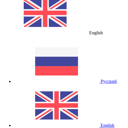
English
Русский
English