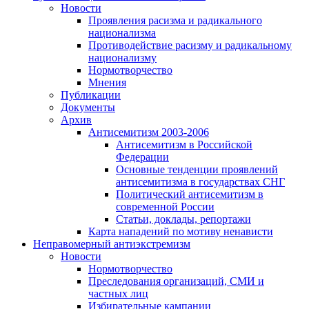
Новости
Проявления расизма и радикального
национализма
Противодействие расизму и радикальному
национализму
Нормотворчество
Мнения
Публикации
Документы
Архив
Антисемитизм 2003-2006
Антисемитизм в Российской
Федерации
Основные тенденции проявлений
антисемитизма в государствах СНГ
Политический антисемитизм в
современной России
Статьи, доклады, репортажи
Карта нападений по мотиву ненависти
Неправомерный антиэкстремизм
Новости
Нормотворчество
Преследования организаций, СМИ и
частных лиц
Избирательные кампании