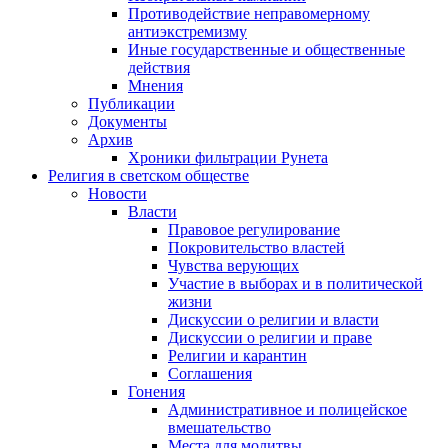
Противодействие неправомерному
антиэкстремизму
Иные государственные и общественные
действия
Мнения
Публикации
Документы
Архив
Хроники фильтрации Рунета
Религия в светском обществе
Новости
Власти
Правовое регулирование
Покровительство властей
Чувства верующих
Участие в выборах и в политической
жизни
Дискуссии о религии и власти
Дискуссии о религии и праве
Религии и карантин
Соглашения
Гонения
Административное и полицейское
вмешательство
Места для молитвы