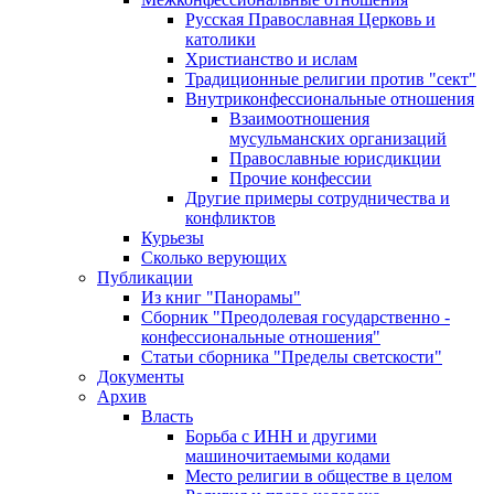
Русская Православная Церковь и
католики
Христианство и ислам
Традиционные религии против "сект"
Внутриконфессиональные отношения
Взаимоотношения
мусульманских организаций
Православные юрисдикции
Прочие конфессии
Другие примеры сотрудничества и
конфликтов
Курьезы
Сколько верующих
Публикации
Из книг "Панорамы"
Сборник "Преодолевая государственно -
конфессиональные отношения"
Статьи сборника "Пределы светскости"
Документы
Архив
Власть
Борьба с ИНН и другими
машиночитаемыми кодами
Место религии в обществе в целом