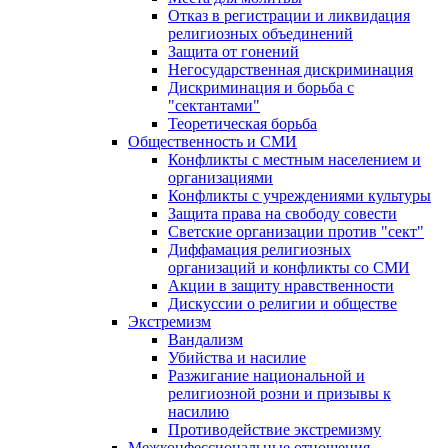
Отказ в регистрации и ликвидация
религиозных объединений
Защита от гонений
Негосударственная дискриминация
Дискриминация и борьба с
"сектантами"
Теоретическая борьба
Общественность и СМИ
Конфликты с местным населением и
организациями
Конфликты с учреждениями культуры
Защита права на свободу совести
Светские организации против "сект"
Диффамация религиозных
организаций и конфликты со СМИ
Акции в защиту нравственности
Дискуссии о религии и обществе
Экстремизм
Вандализм
Убийства и насилие
Разжигание национальной и
религиозной розни и призывы к
насилию
Противодействие экстремизму
Межконфессиональные отношения