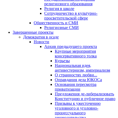
религиозного образования
Религия в школе
Сотрудничество в культурно-
просветительской сфере
Общественность и СМИ
Религиозные СМИ
Завершенные проекты
Демократия в осаде
Новости
Архив предыдущего проекта
Крупные мероприятия
консервативного толка
Курьезы
Национальная идея,
антивестернизм, империализм
О странностях любви...
Оправдания дела ЮКОСа
Основания пересмотра
приватизации
Предложения де-либерализовать
Конституцию и публичное право
Призывы к ужесточению
уголовного и уголовно-
процессуального
законодательства