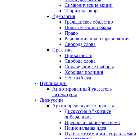
Символические акции
Теории заговора
Идеология
Гражданское общество
Политический режим
Право
Революция и контрреволюция
Свобода слова
Практика
Приватность
Свобода слова
Справедливые выборы
Хорошая полиция
Честный суд
Публикации
Аннотированный указатель
литературы
Дискуссии
Архив предыдущего проекта
Дискуссия о "кризисе
либерализма"
Идеология консерватизма
Национальная идея
Пути легитимации "управляемой