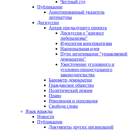
Честный суд
Публикации
Аннотированный указатель
литературы
Дискуссии
Архив предыдущего проекта
Дискуссия о "кризисе
либерализма"
Идеология консерватизма
Национальная идея
Пути легитимации "управляемой
демократии"
Ужесточение уголовного и
уголовно-процесуального
законодательства
Барометр демократии
Гражданское общество
Политический режим
Право
Революция и оппозиция
Свобода слова
Язык вражды
Новости
Публикации
Документы других организаций