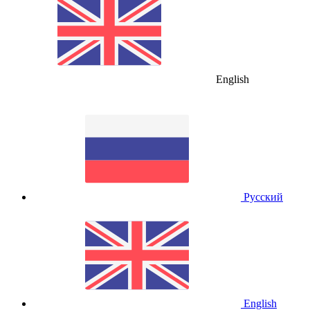
English
Русский
English