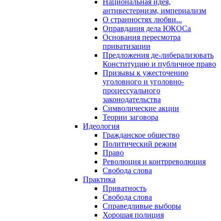
Национальная идея,
антивестернизм, империализм
О странностях любви...
Оправдания дела ЮКОСа
Основания пересмотра
приватизации
Предложения де-либерализовать
Конституцию и публичное право
Призывы к ужесточению
уголовного и уголовно-
процессуального
законодательства
Символические акции
Теории заговора
Идеология
Гражданское общество
Политический режим
Право
Революция и контрреволюция
Свобода слова
Практика
Приватность
Свобода слова
Справедливые выборы
Хорошая полиция