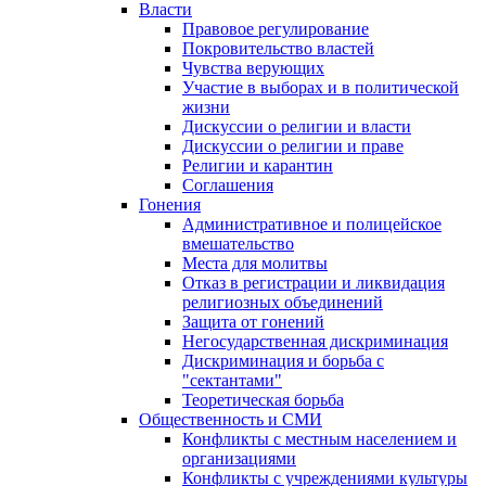
Власти
Правовое регулирование
Покровительство властей
Чувства верующих
Участие в выборах и в политической
жизни
Дискуссии о религии и власти
Дискуссии о религии и праве
Религии и карантин
Соглашения
Гонения
Административное и полицейское
вмешательство
Места для молитвы
Отказ в регистрации и ликвидация
религиозных объединений
Защита от гонений
Негосударственная дискриминация
Дискриминация и борьба с
"сектантами"
Теоретическая борьба
Общественность и СМИ
Конфликты с местным населением и
организациями
Конфликты с учреждениями культуры