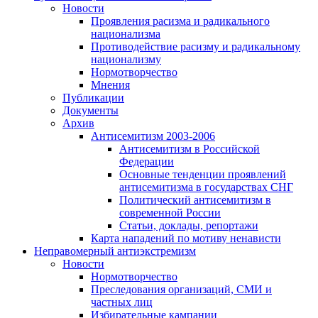
Новости
Проявления расизма и радикального
национализма
Противодействие расизму и радикальному
национализму
Нормотворчество
Мнения
Публикации
Документы
Архив
Антисемитизм 2003-2006
Антисемитизм в Российской
Федерации
Основные тенденции проявлений
антисемитизма в государствах СНГ
Политический антисемитизм в
современной России
Статьи, доклады, репортажи
Карта нападений по мотиву ненависти
Неправомерный антиэкстремизм
Новости
Нормотворчество
Преследования организаций, СМИ и
частных лиц
Избирательные кампании