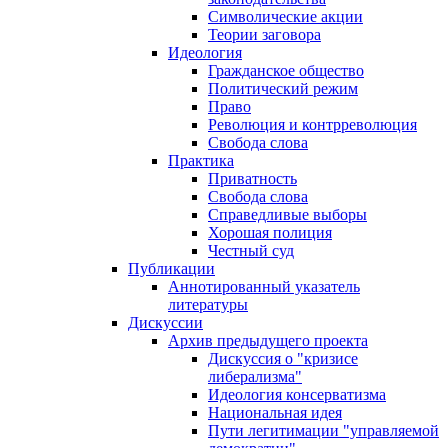
Символические акции
Теории заговора
Идеология
Гражданское общество
Политический режим
Право
Революция и контрреволюция
Свобода слова
Практика
Приватность
Свобода слова
Справедливые выборы
Хорошая полиция
Честный суд
Публикации
Аннотированный указатель
литературы
Дискуссии
Архив предыдущего проекта
Дискуссия о "кризисе
либерализма"
Идеология консерватизма
Национальная идея
Пути легитимации "управляемой