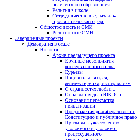
религиозного образования
Религия в школе
Сотрудничество в культурно-
просветительской сфере
Общественность и СМИ
Религиозные СМИ
Завершенные проекты
Демократия в осаде
Новости
Архив предыдущего проекта
Крупные мероприятия
консервативного толка
Курьезы
Национальная идея,
антивестернизм, империализм
О странностях любви...
Оправдания дела ЮКОСа
Основания пересмотра
приватизации
Предложения де-либерализовать
Конституцию и публичное право
Призывы к ужесточению
уголовного и уголовно-
процессуального
законодательства