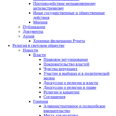
Противодействие неправомерному
антиэкстремизму
Иные государственные и общественные
действия
Мнения
Публикации
Документы
Архив
Хроники фильтрации Рунета
Религия в светском обществе
Новости
Власти
Правовое регулирование
Покровительство властей
Чувства верующих
Участие в выборах и в политической
жизни
Дискуссии о религии и власти
Дискуссии о религии и праве
Религии и карантин
Соглашения
Гонения
Административное и полицейское
вмешательство
Места для молитвы