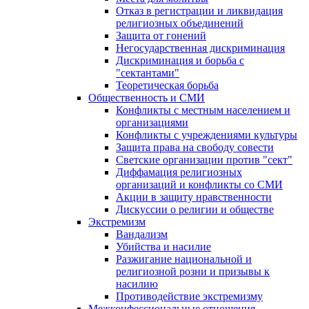
Отказ в регистрации и ликвидация
религиозных объединений
Защита от гонений
Негосударственная дискриминация
Дискриминация и борьба с
"сектантами"
Теоретическая борьба
Общественность и СМИ
Конфликты с местным населением и
организациями
Конфликты с учреждениями культуры
Защита права на свободу совести
Светские организации против "сект"
Диффамация религиозных
организаций и конфликты со СМИ
Акции в защиту нравственности
Дискуссии о религии и обществе
Экстремизм
Вандализм
Убийства и насилие
Разжигание национальной и
религиозной розни и призывы к
насилию
Противодействие экстремизму
Межконфессиональные отношения