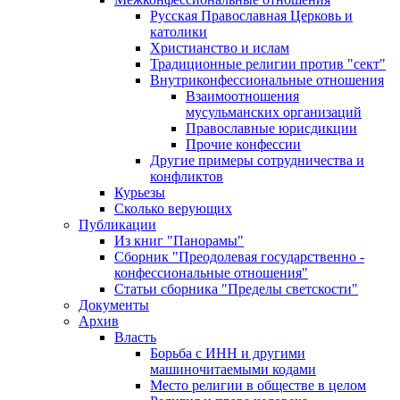
Русская Православная Церковь и
католики
Христианство и ислам
Традиционные религии против "сект"
Внутриконфессиональные отношения
Взаимоотношения
мусульманских организаций
Православные юрисдикции
Прочие конфессии
Другие примеры сотрудничества и
конфликтов
Курьезы
Сколько верующих
Публикации
Из книг "Панорамы"
Сборник "Преодолевая государственно -
конфессиональные отношения"
Статьи сборника "Пределы светскости"
Документы
Архив
Власть
Борьба с ИНН и другими
машиночитаемыми кодами
Место религии в обществе в целом