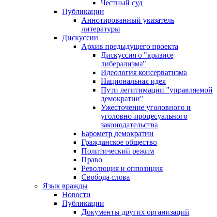
Честный суд
Публикации
Аннотированный указатель
литературы
Дискуссии
Архив предыдущего проекта
Дискуссия о "кризисе
либерализма"
Идеология консерватизма
Национальная идея
Пути легитимации "управляемой
демократии"
Ужесточение уголовного и
уголовно-процесуального
законодательства
Барометр демократии
Гражданское общество
Политический режим
Право
Революция и оппозиция
Свобода слова
Язык вражды
Новости
Публикации
Документы других организаций