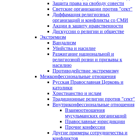
Защита права на свободу совести
Светские организации против "сект"
Диффамация религиозных
организаций и конфликты со СМИ
Акции в защиту нравственности
Дискуссии о религии и обществе
Экстремизм
Вандализм
Убийства и насилие
Разжигание национальной и
религиозной розни и призывы к
насилию
Противодействие экстремизму
Межконфессиональные отношения
Русская Православная Церковь и
католики
Христианство и ислам
Традиционные религии против "сект"
Внутриконфессиональные отношения
Взаимоотношения
мусульманских организаций
Православные юрисдикции
Прочие конфессии
Другие примеры сотрудничества и
конфликтов