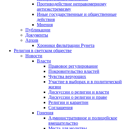
Противодействие неправомерному
антиэкстремизму
Иные государственные и общественные
действия
Мнения
Публикации
Документы
Архив
Хроники фильтрации Рунета
Религия в светском обществе
Новости
Власти
Правовое регулирование
Покровительство властей
Чувства верующих
Участие в выборах и в политической
жизни
Дискуссии о религии и власти
Дискуссии о религии и праве
Религии и карантин
Соглашения
Гонения
Административное и полицейское
вмешательство
Места для молитвы