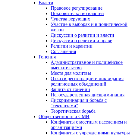
Власти
Правовое регулирование
Покровительство властей
Чувства верующих
Участие в выборах и в политической
жизни
Дискуссии о религии и власти
Дискуссии о религии и праве
Религии и карантин
Соглашения
Гонения
Административное и полицейское
вмешательство
Места для молитвы
Отказ в регистрации и ликвидация
религиозных объединений
Защита от гонений
Негосударственная дискриминация
Дискриминация и борьба с
"сектантами"
Теоретическая борьба
Общественность и СМИ
Конфликты с местным населением и
организациями
Конфликты с учреждениями культуры