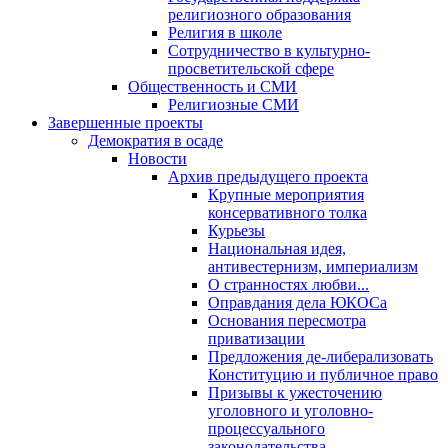
религиозного образования
Религия в школе
Сотрудничество в культурно-
просветительской сфере
Общественность и СМИ
Религиозные СМИ
Завершенные проекты
Демократия в осаде
Новости
Архив предыдущего проекта
Крупные мероприятия
консервативного толка
Курьезы
Национальная идея,
антивестернизм, империализм
О странностях любви...
Оправдания дела ЮКОСа
Основания пересмотра
приватизации
Предложения де-либерализовать
Конституцию и публичное право
Призывы к ужесточению
уголовного и уголовно-
процессуального
законодательства