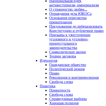
Национальная идея,
антивестернизм, империализм
О странностях любви...
Оправдания дела ЮКОСа
Основания пересмотра
приватизации
Предложения де-либерализовать
Конституцию и публичное право
Призывы к ужесточению
уголовного и уголовно-
процессуального
законодательства
Символические акции
Теории заговора
Идеология
Гражданское общество
Политический режим
Право
Революция и контрреволюция
Свобода слова
Практика
Приватность
Свобода слова
Справедливые выборы
Хорошая полиция