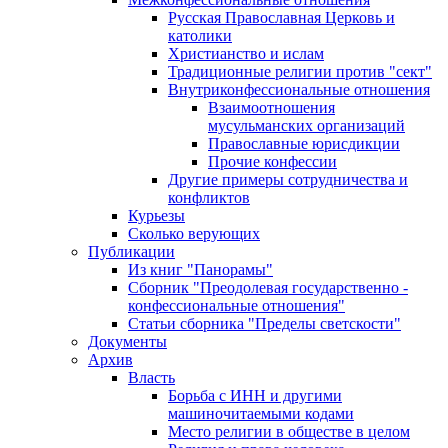
Русская Православная Церковь и
католики
Христианство и ислам
Традиционные религии против "сект"
Внутриконфессиональные отношения
Взаимоотношения
мусульманских организаций
Православные юрисдикции
Прочие конфессии
Другие примеры сотрудничества и
конфликтов
Курьезы
Сколько верующих
Публикации
Из книг "Панорамы"
Сборник "Преодолевая государственно -
конфессиональные отношения"
Статьи сборника "Пределы светскости"
Документы
Архив
Власть
Борьба с ИНН и другими
машиночитаемыми кодами
Место религии в обществе в целом