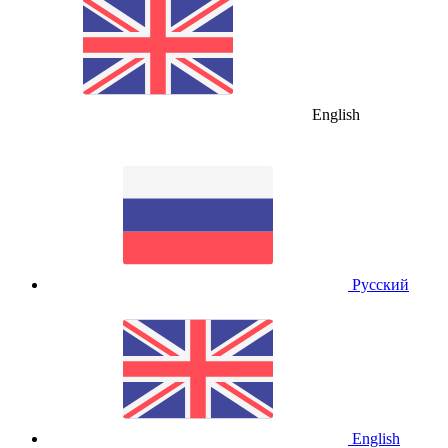
English
Русский
English