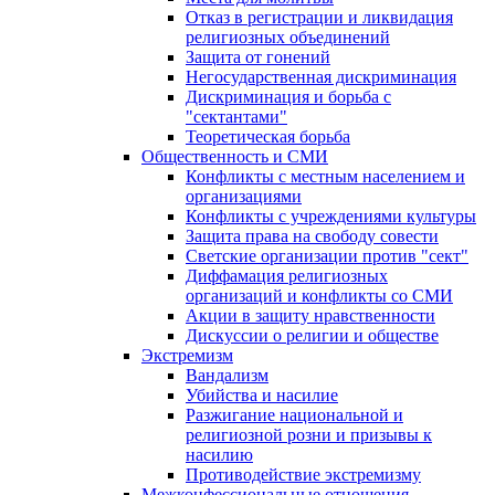
Отказ в регистрации и ликвидация
религиозных объединений
Защита от гонений
Негосударственная дискриминация
Дискриминация и борьба с
"сектантами"
Теоретическая борьба
Общественность и СМИ
Конфликты с местным населением и
организациями
Конфликты с учреждениями культуры
Защита права на свободу совести
Светские организации против "сект"
Диффамация религиозных
организаций и конфликты со СМИ
Акции в защиту нравственности
Дискуссии о религии и обществе
Экстремизм
Вандализм
Убийства и насилие
Разжигание национальной и
религиозной розни и призывы к
насилию
Противодействие экстремизму
Межконфессиональные отношения