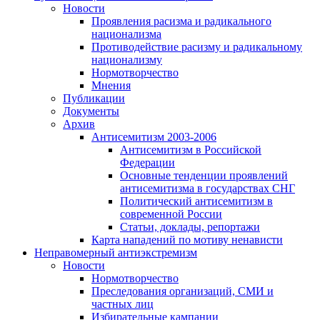
Новости
Проявления расизма и радикального
национализма
Противодействие расизму и радикальному
национализму
Нормотворчество
Мнения
Публикации
Документы
Архив
Антисемитизм 2003-2006
Антисемитизм в Российской
Федерации
Основные тенденции проявлений
антисемитизма в государствах СНГ
Политический антисемитизм в
современной России
Статьи, доклады, репортажи
Карта нападений по мотиву ненависти
Неправомерный антиэкстремизм
Новости
Нормотворчество
Преследования организаций, СМИ и
частных лиц
Избирательные кампании