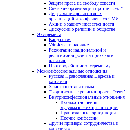
Защита права на свободу совести
Светские организации против "сект"
Диффамация религиозных
организаций и конфликты со СМИ
Акции в защиту нравственности
Дискуссии о религии и обществе
Экстремизм
Вандализм
Убийства и насилие
Разжигание национальной и
религиозной розни и призывы к
насилию
Противодействие экстремизму
Межконфессиональные отношения
Русская Православная Церковь и
католики
Христианство и ислам
Традиционные религии против "сект"
Внутриконфессиональные отношения
Взаимоотношения
мусульманских организаций
Православные юрисдикции
Прочие конфессии
Другие примеры сотрудничества и
конфликтов