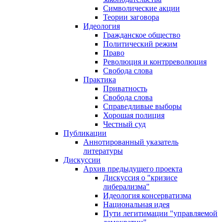
Символические акции
Теории заговора
Идеология
Гражданское общество
Политический режим
Право
Революция и контрреволюция
Свобода слова
Практика
Приватность
Свобода слова
Справедливые выборы
Хорошая полиция
Честный суд
Публикации
Аннотированный указатель
литературы
Дискуссии
Архив предыдущего проекта
Дискуссия о "кризисе
либерализма"
Идеология консерватизма
Национальная идея
Пути легитимации "управляемой