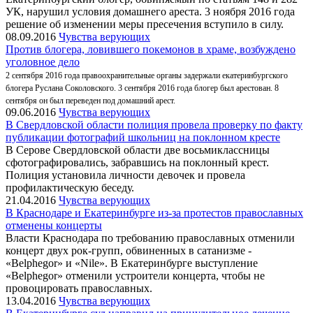
УК, нарушил условия домашнего ареста. 3 ноября 2016 года
решение об изменении меры пресечения вступило в силу.
08.09.2016
Чувства верующих
Против блогера, ловившего покемонов в храме, возбуждено
уголовное дело
2 сентября 2016 года правоохранительные органы задержали екатеринбургского
блогера Руслана Соколовского. 3 сентября 2016 года блогер был арестован. 8
сентября он был переведен под домашний арест.
09.06.2016
Чувства верующих
В Свердловской области полиция провела проверку по факту
публикации фотографий школьниц на поклонном кресте
В Серове Свердловской области две восьмиклассницы
сфотографировались, забравшись на поклонный крест.
Полиция установила личности девочек и провела
профилактическую беседу.
21.04.2016
Чувства верующих
В Краснодаре и Екатеринбурге из-за протестов православных
отменены концерты
Власти Краснодара по требованию православных отменили
концерт двух рок-групп, обвиненных в сатанизме -
«Belphegor» и «Nile». В Екатеринбурге выступление
«Belphegor» отменили устроители концерта, чтобы не
провоцировать православных.
13.04.2016
Чувства верующих