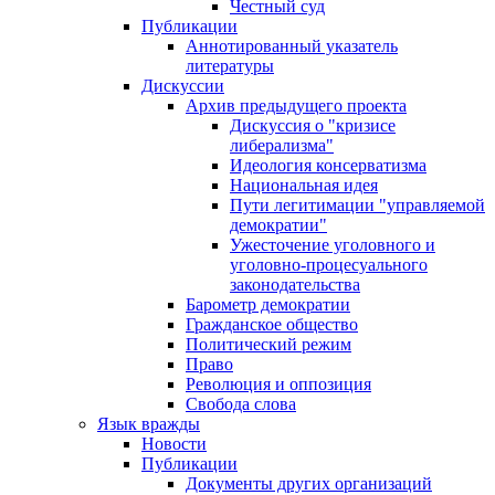
Честный суд
Публикации
Аннотированный указатель
литературы
Дискуссии
Архив предыдущего проекта
Дискуссия о "кризисе
либерализма"
Идеология консерватизма
Национальная идея
Пути легитимации "управляемой
демократии"
Ужесточение уголовного и
уголовно-процесуального
законодательства
Барометр демократии
Гражданское общество
Политический режим
Право
Революция и оппозиция
Свобода слова
Язык вражды
Новости
Публикации
Документы других организаций