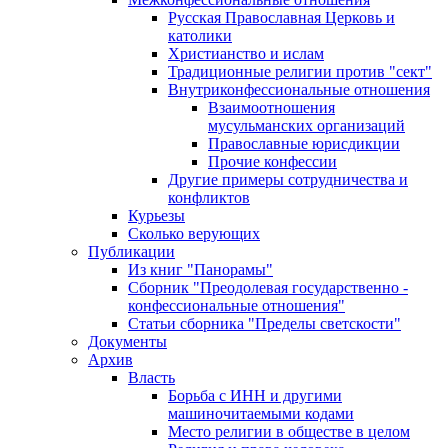
Русская Православная Церковь и
католики
Христианство и ислам
Традиционные религии против "сект"
Внутриконфессиональные отношения
Взаимоотношения
мусульманских организаций
Православные юрисдикции
Прочие конфессии
Другие примеры сотрудничества и
конфликтов
Курьезы
Сколько верующих
Публикации
Из книг "Панорамы"
Сборник "Преодолевая государственно -
конфессиональные отношения"
Статьи сборника "Пределы светскости"
Документы
Архив
Власть
Борьба с ИНН и другими
машиночитаемыми кодами
Место религии в обществе в целом