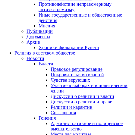
Противодействие неправомерному
антиэкстремизму
Иные государственные и общественные
действия
Мнения
Публикации
Документы
Архив
Хроники фильтрации Рунета
Религия в светском обществе
Новости
Власти
Правовое регулирование
Покровительство властей
Чувства верующих
Участие в выборах и в политической
жизни
Дискуссии о религии и власти
Дискуссии о религии и праве
Религии и карантин
Соглашения
Гонения
Административное и полицейское
вмешательство
Места для молитвы