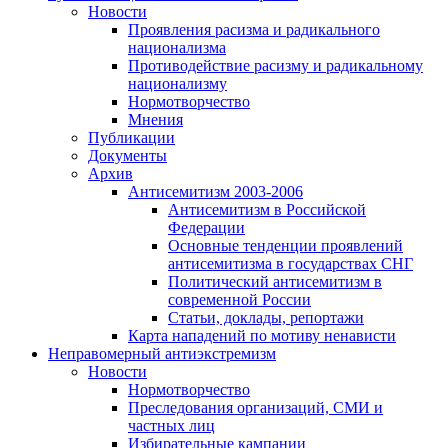
Новости
Проявления расизма и радикального
национализма
Противодействие расизму и радикальному
национализму
Нормотворчество
Мнения
Публикации
Документы
Архив
Антисемитизм 2003-2006
Антисемитизм в Российской
Федерации
Основные тенденции проявлений
антисемитизма в государствах СНГ
Политический антисемитизм в
современной России
Статьи, доклады, репортажи
Карта нападений по мотиву ненависти
Неправомерный антиэкстремизм
Новости
Нормотворчество
Преследования организаций, СМИ и
частных лиц
Избирательные кампании