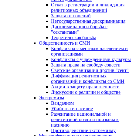
Отказ в регистрации и ликвидация
религиозных объединений
Защита от гонений
Негосударственная дискриминация
Дискриминация и борьба с
"сектантами"
Теоретическая борьба
Общественность и СМИ
Конфликты с местным населением и
организациями
Конфликты с учреждениями культуры
Защита права на свободу совести
Светские организации против "сект"
Диффамация религиозных
организаций и конфликты со СМИ
Акции в защиту нравственности
Дискуссии о религии и обществе
Экстремизм
Вандализм
Убийства и насилие
Разжигание национальной и
религиозной розни и призывы к
насилию
Противодействие экстремизму
Межконфессиональные отношения