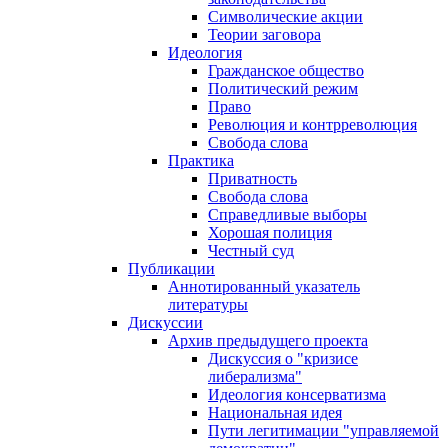
Символические акции
Теории заговора
Идеология
Гражданское общество
Политический режим
Право
Революция и контрреволюция
Свобода слова
Практика
Приватность
Свобода слова
Справедливые выборы
Хорошая полиция
Честный суд
Публикации
Аннотированный указатель
литературы
Дискуссии
Архив предыдущего проекта
Дискуссия о "кризисе
либерализма"
Идеология консерватизма
Национальная идея
Пути легитимации "управляемой