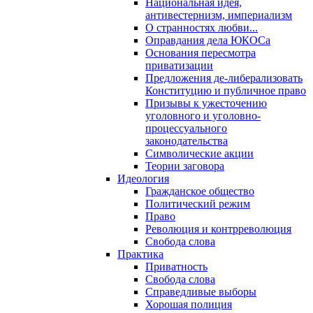
Национальная идея,
антивестернизм, империализм
О странностях любви...
Оправдания дела ЮКОСа
Основания пересмотра
приватизации
Предложения де-либерализовать
Конституцию и публичное право
Призывы к ужесточению
уголовного и уголовно-
процессуального
законодательства
Символические акции
Теории заговора
Идеология
Гражданское общество
Политический режим
Право
Революция и контрреволюция
Свобода слова
Практика
Приватность
Свобода слова
Справедливые выборы
Хорошая полиция