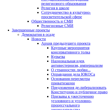
религиозного образования
Религия в школе
Сотрудничество в культурно-
просветительской сфере
Общественность и СМИ
Религиозные СМИ
Завершенные проекты
Демократия в осаде
Новости
Архив предыдущего проекта
Крупные мероприятия
консервативного толка
Курьезы
Национальная идея,
антивестернизм, империализм
О странностях любви...
Оправдания дела ЮКОСа
Основания пересмотра
приватизации
Предложения де-либерализовать
Конституцию и публичное право
Призывы к ужесточению
уголовного и уголовно-
процессуального
законодательства