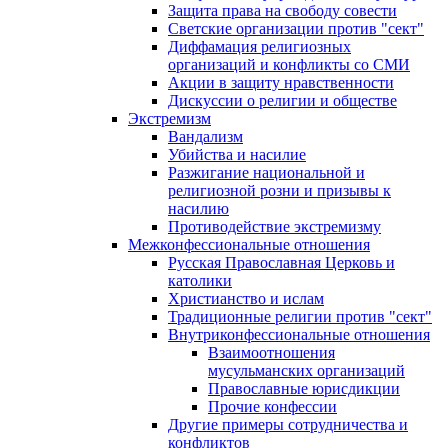
Защита права на свободу совести
Светские организации против "сект"
Диффамация религиозных
организаций и конфликты со СМИ
Акции в защиту нравственности
Дискуссии о религии и обществе
Экстремизм
Вандализм
Убийства и насилие
Разжигание национальной и
религиозной розни и призывы к
насилию
Противодействие экстремизму
Межконфессиональные отношения
Русская Православная Церковь и
католики
Христианство и ислам
Традиционные религии против "сект"
Внутриконфессиональные отношения
Взаимоотношения
мусульманских организаций
Православные юрисдикции
Прочие конфессии
Другие примеры сотрудничества и
конфликтов