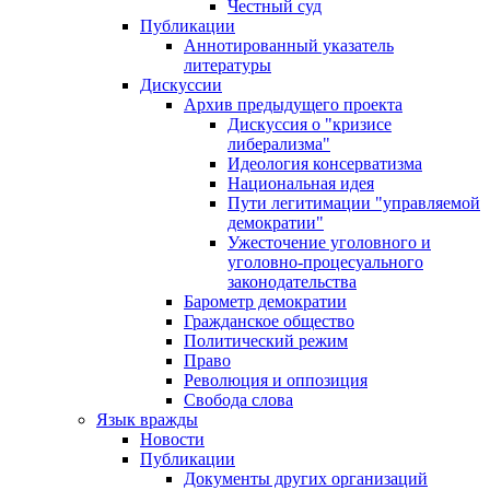
Честный суд
Публикации
Аннотированный указатель
литературы
Дискуссии
Архив предыдущего проекта
Дискуссия о "кризисе
либерализма"
Идеология консерватизма
Национальная идея
Пути легитимации "управляемой
демократии"
Ужесточение уголовного и
уголовно-процесуального
законодательства
Барометр демократии
Гражданское общество
Политический режим
Право
Революция и оппозиция
Свобода слова
Язык вражды
Новости
Публикации
Документы других организаций