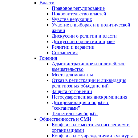
Власти
Правовое регулирование
Покровительство властей
Чувства верующих
Участие в выборах и в политической
жизни
Дискуссии о религии и власти
Дискуссии о религии и праве
Религии и карантин
Соглашения
Гонения
Административное и полицейское
вмешательство
Места для молитвы
Отказ в регистрации и ликвидация
религиозных объединений
Защита от гонений
Негосударственная дискриминация
Дискриминация и борьба с
"сектантами"
Теоретическая борьба
Общественность и СМИ
Конфликты с местным населением и
организациями
Конфликты с учреждениями культуры