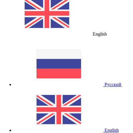
English
Русский
English