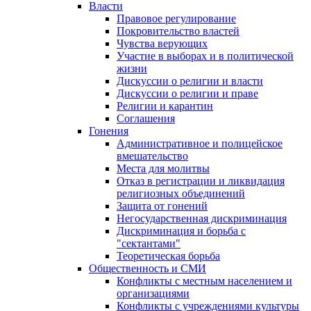
Власти
Правовое регулирование
Покровительство властей
Чувства верующих
Участие в выборах и в политической
жизни
Дискуссии о религии и власти
Дискуссии о религии и праве
Религии и карантин
Соглашения
Гонения
Административное и полицейское
вмешательство
Места для молитвы
Отказ в регистрации и ликвидация
религиозных объединений
Защита от гонений
Негосударственная дискриминация
Дискриминация и борьба с
"сектантами"
Теоретическая борьба
Общественность и СМИ
Конфликты с местным населением и
организациями
Конфликты с учреждениями культуры