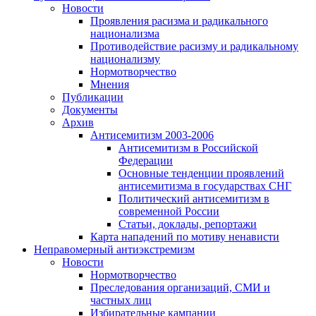
Новости
Проявления расизма и радикального
национализма
Противодействие расизму и радикальному
национализму
Нормотворчество
Мнения
Публикации
Документы
Архив
Антисемитизм 2003-2006
Антисемитизм в Российской
Федерации
Основные тенденции проявлений
антисемитизма в государствах СНГ
Политический антисемитизм в
современной России
Статьи, доклады, репортажи
Карта нападений по мотиву ненависти
Неправомерный антиэкстремизм
Новости
Нормотворчество
Преследования организаций, СМИ и
частных лиц
Избирательные кампании