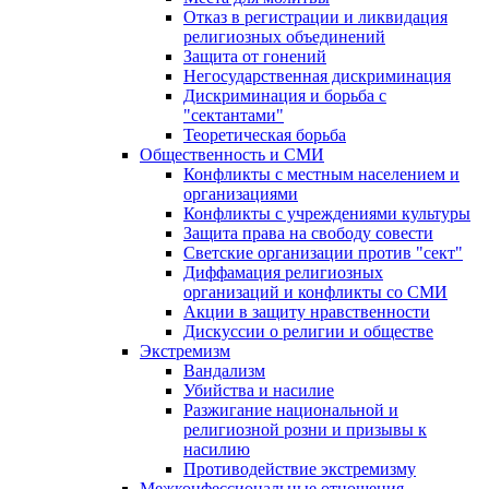
Отказ в регистрации и ликвидация
религиозных объединений
Защита от гонений
Негосударственная дискриминация
Дискриминация и борьба с
"сектантами"
Теоретическая борьба
Общественность и СМИ
Конфликты с местным населением и
организациями
Конфликты с учреждениями культуры
Защита права на свободу совести
Светские организации против "сект"
Диффамация религиозных
организаций и конфликты со СМИ
Акции в защиту нравственности
Дискуссии о религии и обществе
Экстремизм
Вандализм
Убийства и насилие
Разжигание национальной и
религиозной розни и призывы к
насилию
Противодействие экстремизму
Межконфессиональные отношения