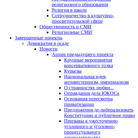
религиозного образования
Религия в школе
Сотрудничество в культурно-
просветительской сфере
Общественность и СМИ
Религиозные СМИ
Завершенные проекты
Демократия в осаде
Новости
Архив предыдущего проекта
Крупные мероприятия
консервативного толка
Курьезы
Национальная идея,
антивестернизм, империализм
О странностях любви...
Оправдания дела ЮКОСа
Основания пересмотра
приватизации
Предложения де-либерализовать
Конституцию и публичное право
Призывы к ужесточению
уголовного и уголовно-
процессуального
законодательства