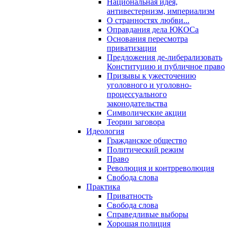
Национальная идея,
антивестернизм, империализм
О странностях любви...
Оправдания дела ЮКОСа
Основания пересмотра
приватизации
Предложения де-либерализовать
Конституцию и публичное право
Призывы к ужесточению
уголовного и уголовно-
процессуального
законодательства
Символические акции
Теории заговора
Идеология
Гражданское общество
Политический режим
Право
Революция и контрреволюция
Свобода слова
Практика
Приватность
Свобода слова
Справедливые выборы
Хорошая полиция