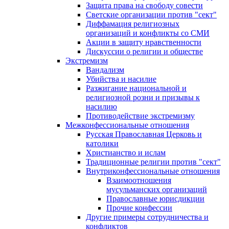
Защита права на свободу совести
Светские организации против "сект"
Диффамация религиозных
организаций и конфликты со СМИ
Акции в защиту нравственности
Дискуссии о религии и обществе
Экстремизм
Вандализм
Убийства и насилие
Разжигание национальной и
религиозной розни и призывы к
насилию
Противодействие экстремизму
Межконфессиональные отношения
Русская Православная Церковь и
католики
Христианство и ислам
Традиционные религии против "сект"
Внутриконфессиональные отношения
Взаимоотношения
мусульманских организаций
Православные юрисдикции
Прочие конфессии
Другие примеры сотрудничества и
конфликтов