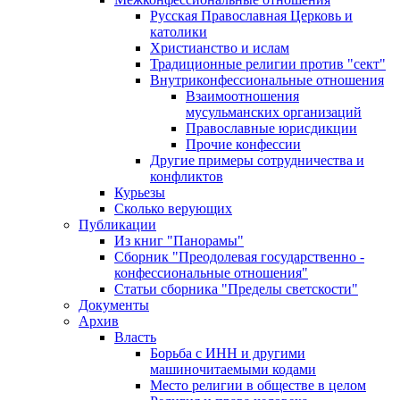
Русская Православная Церковь и
католики
Христианство и ислам
Традиционные религии против "сект"
Внутриконфессиональные отношения
Взаимоотношения
мусульманских организаций
Православные юрисдикции
Прочие конфессии
Другие примеры сотрудничества и
конфликтов
Курьезы
Сколько верующих
Публикации
Из книг "Панорамы"
Сборник "Преодолевая государственно -
конфессиональные отношения"
Статьи сборника "Пределы светскости"
Документы
Архив
Власть
Борьба с ИНН и другими
машиночитаемыми кодами
Место религии в обществе в целом