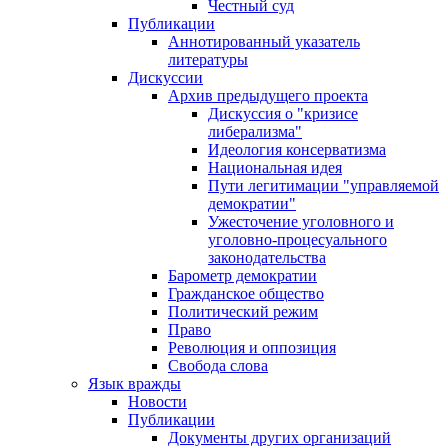
Честный суд
Публикации
Аннотированный указатель
литературы
Дискуссии
Архив предыдущего проекта
Дискуссия о "кризисе
либерализма"
Идеология консерватизма
Национальная идея
Пути легитимации "управляемой
демократии"
Ужесточение уголовного и
уголовно-процесуального
законодательства
Барометр демократии
Гражданское общество
Политический режим
Право
Революция и оппозиция
Свобода слова
Язык вражды
Новости
Публикации
Документы других организаций