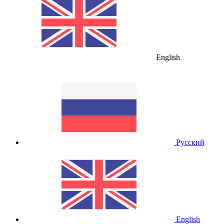
English
Русский
English