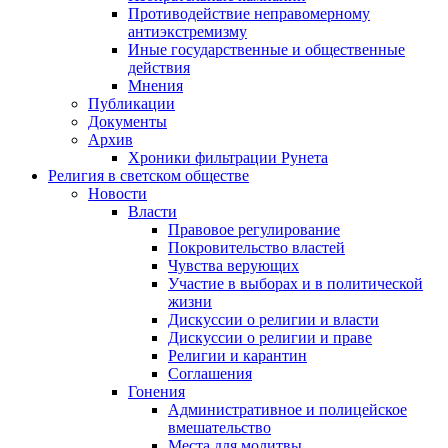
Противодействие неправомерному
антиэкстремизму
Иные государственные и общественные
действия
Мнения
Публикации
Документы
Архив
Хроники фильтрации Рунета
Религия в светском обществе
Новости
Власти
Правовое регулирование
Покровительство властей
Чувства верующих
Участие в выборах и в политической
жизни
Дискуссии о религии и власти
Дискуссии о религии и праве
Религии и карантин
Соглашения
Гонения
Административное и полицейское
вмешательство
Места для молитвы