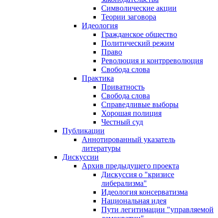
Символические акции
Теории заговора
Идеология
Гражданское общество
Политический режим
Право
Революция и контрреволюция
Свобода слова
Практика
Приватность
Свобода слова
Справедливые выборы
Хорошая полиция
Честный суд
Публикации
Аннотированный указатель
литературы
Дискуссии
Архив предыдущего проекта
Дискуссия о "кризисе
либерализма"
Идеология консерватизма
Национальная идея
Пути легитимации "управляемой