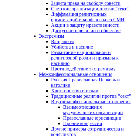
Защита права на свободу совести
Светские организации против "сект"
Диффамация религиозных
организаций и конфликты со СМИ
Акции в защиту нравственности
Дискуссии о религии и обществе
Экстремизм
Вандализм
Убийства и насилие
Разжигание национальной и
религиозной розни и призывы к
насилию
Противодействие экстремизму
Межконфессиональные отношения
Русская Православная Церковь и
католики
Христианство и ислам
Традиционные религии против "сект"
Внутриконфессиональные отношения
Взаимоотношения
мусульманских организаций
Православные юрисдикции
Прочие конфессии
Другие примеры сотрудничества и
конфликтов