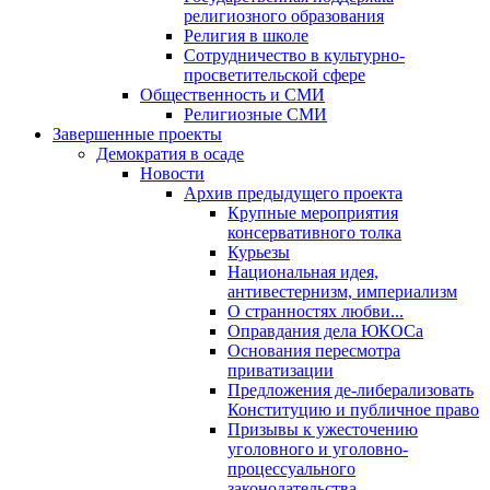
религиозного образования
Религия в школе
Сотрудничество в культурно-
просветительской сфере
Общественность и СМИ
Религиозные СМИ
Завершенные проекты
Демократия в осаде
Новости
Архив предыдущего проекта
Крупные мероприятия
консервативного толка
Курьезы
Национальная идея,
антивестернизм, империализм
О странностях любви...
Оправдания дела ЮКОСа
Основания пересмотра
приватизации
Предложения де-либерализовать
Конституцию и публичное право
Призывы к ужесточению
уголовного и уголовно-
процессуального
законодательства