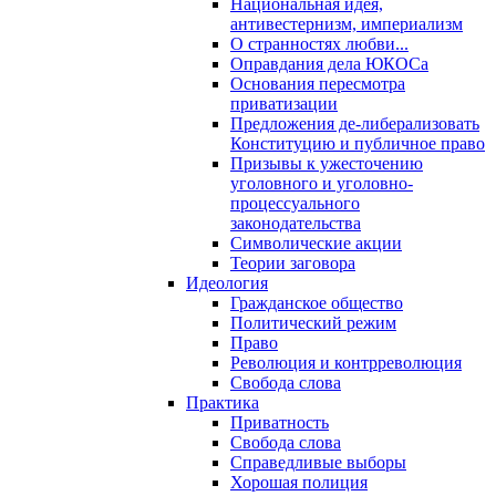
Национальная идея,
антивестернизм, империализм
О странностях любви...
Оправдания дела ЮКОСа
Основания пересмотра
приватизации
Предложения де-либерализовать
Конституцию и публичное право
Призывы к ужесточению
уголовного и уголовно-
процессуального
законодательства
Символические акции
Теории заговора
Идеология
Гражданское общество
Политический режим
Право
Революция и контрреволюция
Свобода слова
Практика
Приватность
Свобода слова
Справедливые выборы
Хорошая полиция