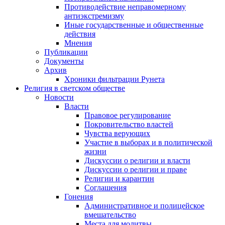
Противодействие неправомерному
антиэкстремизму
Иные государственные и общественные
действия
Мнения
Публикации
Документы
Архив
Хроники фильтрации Рунета
Религия в светском обществе
Новости
Власти
Правовое регулирование
Покровительство властей
Чувства верующих
Участие в выборах и в политической
жизни
Дискуссии о религии и власти
Дискуссии о религии и праве
Религии и карантин
Соглашения
Гонения
Административное и полицейское
вмешательство
Места для молитвы