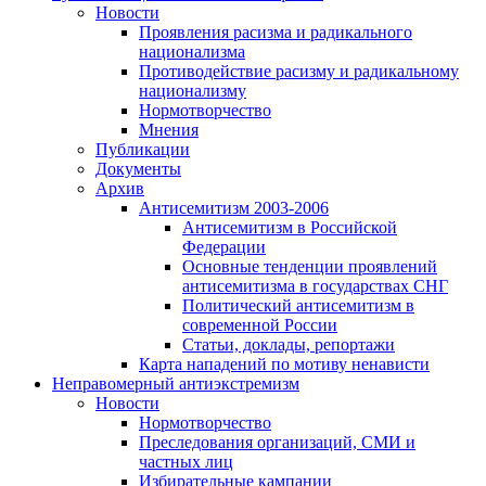
Новости
Проявления расизма и радикального
национализма
Противодействие расизму и радикальному
национализму
Нормотворчество
Мнения
Публикации
Документы
Архив
Антисемитизм 2003-2006
Антисемитизм в Российской
Федерации
Основные тенденции проявлений
антисемитизма в государствах СНГ
Политический антисемитизм в
современной России
Статьи, доклады, репортажи
Карта нападений по мотиву ненависти
Неправомерный антиэкстремизм
Новости
Нормотворчество
Преследования организаций, СМИ и
частных лиц
Избирательные кампании