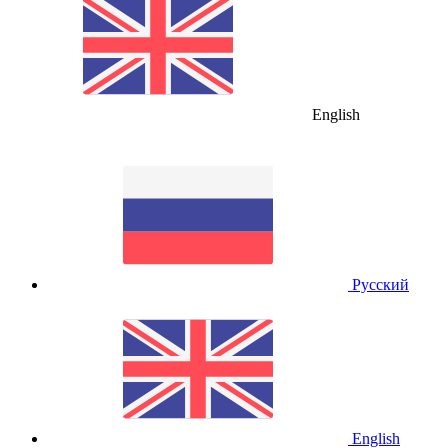
English
Русский
English