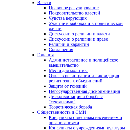
Власти
Правовое регулирование
Покровительство властей
Чувства верующих
Участие в выборах и в политической
жизни
Дискуссии о религии и власти
Дискуссии о религии и праве
Религии и карантин
Соглашения
Гонения
Административное и полицейское
вмешательство
Места для молитвы
Отказ в регистрации и ликвидация
религиозных объединений
Защита от гонений
Негосударственная дискриминация
Дискриминация и борьба с
"сектантами"
Теоретическая борьба
Общественность и СМИ
Конфликты с местным населением и
организациями
Конфликты с учреждениями культуры