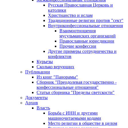
Русская Православная Церковь и
католики
Христианство и ислам
Традиционные религии против "сект"
Внутриконфессиональные отношения
Взаимоотношения
мусульманских организаций
Православные юрисдикции
Прочие конфессии
Другие примеры сотрудничества и
конфликтов
Курьезы
Сколько верующих
Публикации
Из книг "Панорамы"
Сборник "Преодолевая государственно -
конфессиональные отношения"
Статьи сборника "Пределы светскости"
Документы
Архив
Власть
Борьба с ИНН и другими
машиночитаемыми кодами
Место религии в обществе в целом