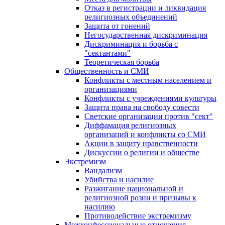
Отказ в регистрации и ликвидация
религиозных объединений
Защита от гонений
Негосударственная дискриминация
Дискриминация и борьба с
"сектантами"
Теоретическая борьба
Общественность и СМИ
Конфликты с местным населением и
организациями
Конфликты с учреждениями культуры
Защита права на свободу совести
Светские организации против "сект"
Диффамация религиозных
организаций и конфликты со СМИ
Акции в защиту нравственности
Дискуссии о религии и обществе
Экстремизм
Вандализм
Убийства и насилие
Разжигание национальной и
религиозной розни и призывы к
насилию
Противодействие экстремизму
Межконфессиональные отношения