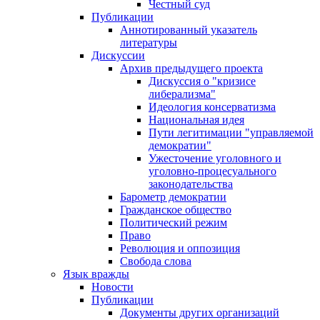
Честный суд
Публикации
Аннотированный указатель
литературы
Дискуссии
Архив предыдущего проекта
Дискуссия о "кризисе
либерализма"
Идеология консерватизма
Национальная идея
Пути легитимации "управляемой
демократии"
Ужесточение уголовного и
уголовно-процесуального
законодательства
Барометр демократии
Гражданское общество
Политический режим
Право
Революция и оппозиция
Свобода слова
Язык вражды
Новости
Публикации
Документы других организаций