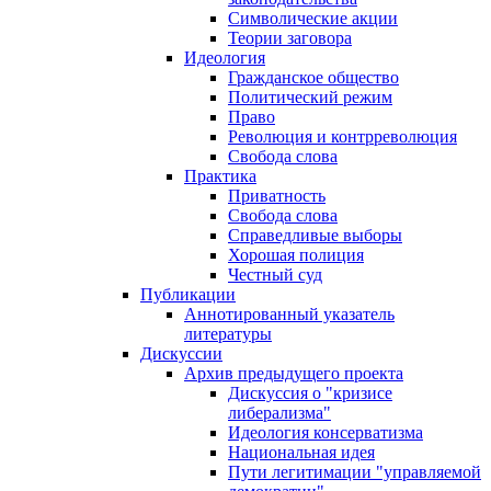
Символические акции
Теории заговора
Идеология
Гражданское общество
Политический режим
Право
Революция и контрреволюция
Свобода слова
Практика
Приватность
Свобода слова
Справедливые выборы
Хорошая полиция
Честный суд
Публикации
Аннотированный указатель
литературы
Дискуссии
Архив предыдущего проекта
Дискуссия о "кризисе
либерализма"
Идеология консерватизма
Национальная идея
Пути легитимации "управляемой