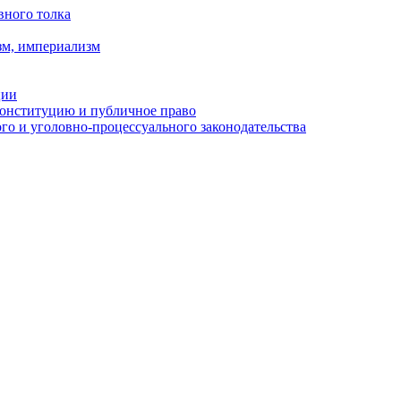
вного толка
зм, империализм
ции
Конституцию и публичное право
о и уголовно-процессуального законодательства