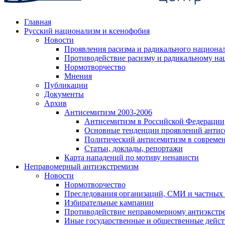
Главная
Русский национализм и ксенофобия
Новости
Проявления расизма и радикального национа
Противодействие расизму и радикальному на
Нормотворчество
Мнения
Публикации
Документы
Архив
Антисемитизм 2003-2006
Антисемитизм в Российской Федерации
Основные тенденции проявлений антис
Политический антисемитизм в совреме
Статьи, доклады, репортажи
Карта нападений по мотиву ненависти
Неправомерный антиэкстремизм
Новости
Нормотворчество
Преследования организаций, СМИ и частных
Избирательные кампании
Противодействие неправомерному антиэкстр
Иные государственные и общественные дейст