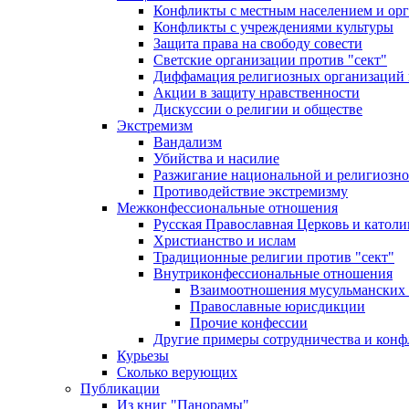
Конфликты с местным населением и ор
Конфликты с учреждениями культуры
Защита права на свободу совести
Светские организации против "сект"
Диффамация религиозных организаций
Акции в защиту нравственности
Дискуссии о религии и обществе
Экстремизм
Вандализм
Убийства и насилие
Разжигание национальной и религиозно
Противодействие экстремизму
Межконфессиональные отношения
Русская Православная Церковь и католи
Христианство и ислам
Традиционные религии против "сект"
Внутриконфессиональные отношения
Взаимоотношения мусульманских 
Православные юрисдикции
Прочие конфессии
Другие примеры сотрудничества и конф
Курьезы
Сколько верующих
Публикации
Из книг "Панорамы"