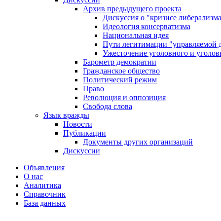
Архив предыдущего проекта
Дискуссия о "кризисе либерализм
Идеология консерватизма
Национальная идея
Пути легитимации "управляемой 
Ужесточение уголовного и уголов
Барометр демократии
Гражданское общество
Политический режим
Право
Революция и оппозиция
Свобода слова
Язык вражды
Новости
Публикации
Документы других организаций
Дискуссии
Объявления
О нас
Аналитика
Справочник
База данных