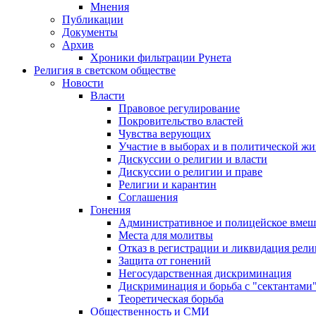
Мнения
Публикации
Документы
Архив
Хроники фильтрации Рунета
Религия в светском обществе
Новости
Власти
Правовое регулирование
Покровительство властей
Чувства верующих
Участие в выборах и в политической ж
Дискуссии о религии и власти
Дискуссии о религии и праве
Религии и карантин
Соглашения
Гонения
Административное и полицейское вмеш
Места для молитвы
Отказ в регистрации и ликвидация рел
Защита от гонений
Негосударственная дискриминация
Дискриминация и борьба с "сектантами
Теоретическая борьба
Общественность и СМИ