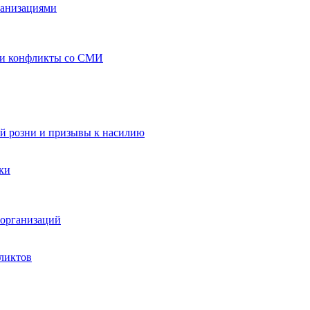
ганизациями
 и конфликты со СМИ
й розни и призывы к насилию
ки
организаций
ликтов