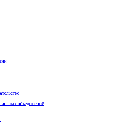
изни
ательство
игиозных объединений
"