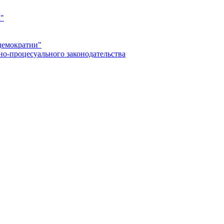
а"
демократии"
но-процесуального законодательства