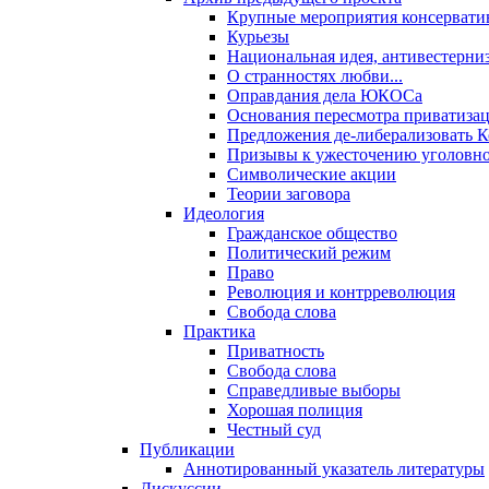
Крупные мероприятия консервати
Курьезы
Национальная идея, антивестерни
О странностях любви...
Оправдания дела ЮКОСа
Основания пересмотра приватиза
Предложения де-либерализовать 
Призывы к ужесточению уголовног
Символические акции
Теории заговора
Идеология
Гражданское общество
Политический режим
Право
Революция и контрреволюция
Свобода слова
Практика
Приватность
Свобода слова
Справедливые выборы
Хорошая полиция
Честный суд
Публикации
Аннотированный указатель литературы
Дискуссии