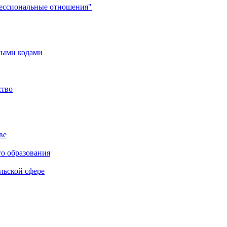
фессиональные отношения"
мыми кодами
ство
ве
го образования
льской сфере