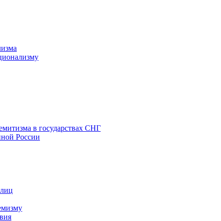
лизма
ционализму
емитизма в государствах СНГ
нной России
 лиц
емизму
вия