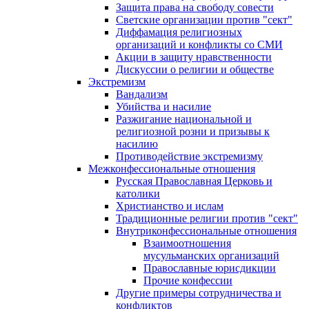
Защита права на свободу совести
Светские организации против "сект"
Диффамация религиозных
организаций и конфликты со СМИ
Акции в защиту нравственности
Дискуссии о религии и обществе
Экстремизм
Вандализм
Убийства и насилие
Разжигание национальной и
религиозной розни и призывы к
насилию
Противодействие экстремизму
Межконфессиональные отношения
Русская Православная Церковь и
католики
Христианство и ислам
Традиционные религии против "сект"
Внутриконфессиональные отношения
Взаимоотношения
мусульманских организаций
Православные юрисдикции
Прочие конфессии
Другие примеры сотрудничества и
конфликтов