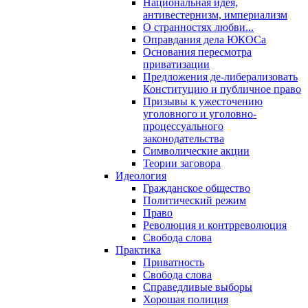
Национальная идея,
антивестернизм, империализм
О странностях любви...
Оправдания дела ЮКОСа
Основания пересмотра
приватизации
Предложения де-либерализовать
Конституцию и публичное право
Призывы к ужесточению
уголовного и уголовно-
процессуального
законодательства
Символические акции
Теории заговора
Идеология
Гражданское общество
Политический режим
Право
Революция и контрреволюция
Свобода слова
Практика
Приватность
Свобода слова
Справедливые выборы
Хорошая полиция