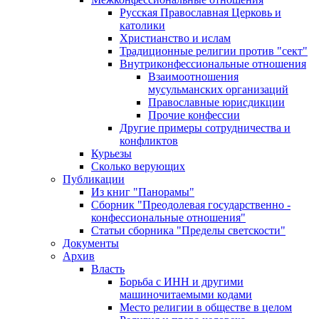
Русская Православная Церковь и
католики
Христианство и ислам
Традиционные религии против "сект"
Внутриконфессиональные отношения
Взаимоотношения
мусульманских организаций
Православные юрисдикции
Прочие конфессии
Другие примеры сотрудничества и
конфликтов
Курьезы
Сколько верующих
Публикации
Из книг "Панорамы"
Сборник "Преодолевая государственно -
конфессиональные отношения"
Статьи сборника "Пределы светскости"
Документы
Архив
Власть
Борьба с ИНН и другими
машиночитаемыми кодами
Место религии в обществе в целом