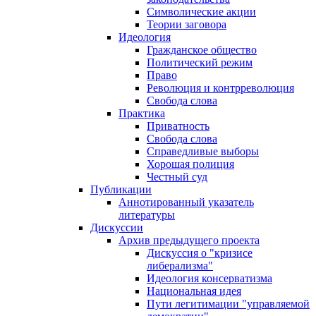
Символические акции
Теории заговора
Идеология
Гражданское общество
Политический режим
Право
Революция и контрреволюция
Свобода слова
Практика
Приватность
Свобода слова
Справедливые выборы
Хорошая полиция
Честный суд
Публикации
Аннотированный указатель
литературы
Дискуссии
Архив предыдущего проекта
Дискуссия о "кризисе
либерализма"
Идеология консерватизма
Национальная идея
Пути легитимации "управляемой