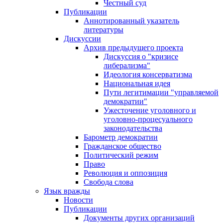
Честный суд
Публикации
Аннотированный указатель
литературы
Дискуссии
Архив предыдущего проекта
Дискуссия о "кризисе
либерализма"
Идеология консерватизма
Национальная идея
Пути легитимации "управляемой
демократии"
Ужесточение уголовного и
уголовно-процесуального
законодательства
Барометр демократии
Гражданское общество
Политический режим
Право
Революция и оппозиция
Свобода слова
Язык вражды
Новости
Публикации
Документы других организаций