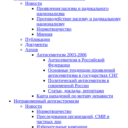
Новости
Проявления расизма и радикального
национализма
Противодействие расизму и радикальному
национализму
Нормотворчество
Мнения
Публикации
Документы
Архив
Антисемитизм 2003-2006
Антисемитизм в Российской
Федерации
Основные тенденции проявлений
антисемитизма в государствах СНГ
Политический антисемитизм в
современной России
Статьи, доклады, репортажи
Карта нападений по мотиву ненависти
Неправомерный антиэкстремизм
Новости
Нормотворчество
Преследования организаций, СМИ и
частных лиц
Избирательные кампании