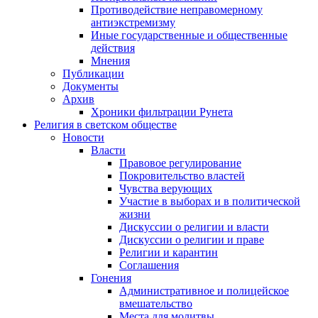
Противодействие неправомерному
антиэкстремизму
Иные государственные и общественные
действия
Мнения
Публикации
Документы
Архив
Хроники фильтрации Рунета
Религия в светском обществе
Новости
Власти
Правовое регулирование
Покровительство властей
Чувства верующих
Участие в выборах и в политической
жизни
Дискуссии о религии и власти
Дискуссии о религии и праве
Религии и карантин
Соглашения
Гонения
Административное и полицейское
вмешательство
Места для молитвы