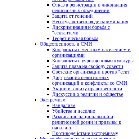
Отказ в регистрации и ликвидация
религиозных объединений
Защита от гонений
Негосударственная дискриминация
Дискриминация и борьба с
"сектантами"
Теоретическая борьба
Общественность и СМИ
Конфликты с местным населением и
организациями
Конфликты с учреждениями культуры
Защита права на свободу совести
Светские организации против "сект"
Диффамация религиозных
организаций и конфликты со СМИ
Акции в защиту нравственности
Дискуссии о религии и обществе
Экстремизм
Вандализм
Убийства и насилие
Разжигание национальной и
религиозной розни и призывы к
насилию
Противодействие экстремизму
Межконфессиональные отношения