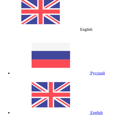
English
Русский
English