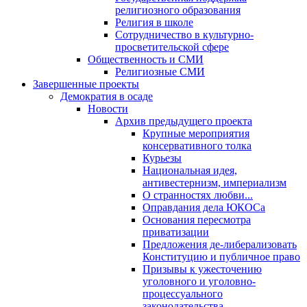
религиозного образования
Религия в школе
Сотрудничество в культурно-
просветительской сфере
Общественность и СМИ
Религиозные СМИ
Завершенные проекты
Демократия в осаде
Новости
Архив предыдущего проекта
Крупные мероприятия
консервативного толка
Курьезы
Национальная идея,
антивестернизм, империализм
О странностях любви...
Оправдания дела ЮКОСа
Основания пересмотра
приватизации
Предложения де-либерализовать
Конституцию и публичное право
Призывы к ужесточению
уголовного и уголовно-
процессуального
законодательства