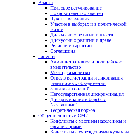
Власти
Правовое регулирование
Покровительство властей
Чувства верующих
Участие в выборах и в политической
жизни
Дискуссии о религии и власти
Дискуссии о религии и праве
Религии и карантин
Соглашения
Гонения
Административное и полицейское
вмешательство
Места для молитвы
Отказ в регистрации и ликвидация
религиозных объединений
Защита от гонений
Негосударственная дискриминация
Дискриминация и борьба с
"сектантами"
Теоретическая борьба
Общественность и СМИ
Конфликты с местным населением и
организациями
Конфликты с учреждениями культуры