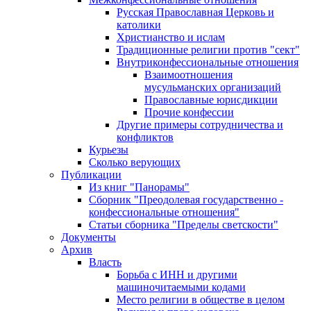
Русская Православная Церковь и
католики
Христианство и ислам
Традиционные религии против "сект"
Внутриконфессиональные отношения
Взаимоотношения
мусульманских организаций
Православные юрисдикции
Прочие конфессии
Другие примеры сотрудничества и
конфликтов
Курьезы
Сколько верующих
Публикации
Из книг "Панорамы"
Сборник "Преодолевая государственно -
конфессиональные отношения"
Статьи сборника "Пределы светскости"
Документы
Архив
Власть
Борьба с ИНН и другими
машиночитаемыми кодами
Место религии в обществе в целом