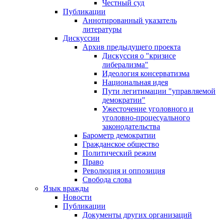
Честный суд
Публикации
Аннотированный указатель
литературы
Дискуссии
Архив предыдущего проекта
Дискуссия о "кризисе
либерализма"
Идеология консерватизма
Национальная идея
Пути легитимации "управляемой
демократии"
Ужесточение уголовного и
уголовно-процесуального
законодательства
Барометр демократии
Гражданское общество
Политический режим
Право
Революция и оппозиция
Свобода слова
Язык вражды
Новости
Публикации
Документы других организаций