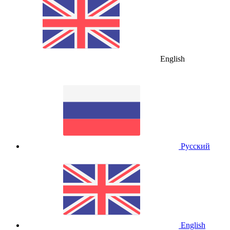
English
Русский
English