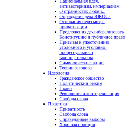
Национальная идея,
антивестернизм, империализм
О странностях любви...
Оправдания дела ЮКОСа
Основания пересмотра
приватизации
Предложения де-либерализовать
Конституцию и публичное право
Призывы к ужесточению
уголовного и уголовно-
процессуального
законодательства
Символические акции
Теории заговора
Идеология
Гражданское общество
Политический режим
Право
Революция и контрреволюция
Свобода слова
Практика
Приватность
Свобода слова
Справедливые выборы
Хорошая полиция