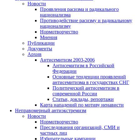
Новости
Проявления расизма и радикального
национализма
Противодействие расизму и радикальному
национализму
Нормотворчество
Мнения
Публикации
Документы
Архив
Антисемитизм 2003-2006
Антисемитизм в Российской
Федерации
Основные тенденции проявлений
антисемитизма в государствах СНГ
Политический антисемитизм в
современной России
Статьи, доклады, репортажи
Карта нападений по мотиву ненависти
Неправомерный антиэкстремизм
Новости
Нормотворчество
Преследования организаций, СМИ и
частных лиц
Избирательные кампании