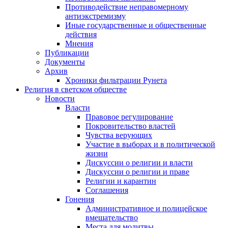
Противодействие неправомерному
антиэкстремизму
Иные государственные и общественные
действия
Мнения
Публикации
Документы
Архив
Хроники фильтрации Рунета
Религия в светском обществе
Новости
Власти
Правовое регулирование
Покровительство властей
Чувства верующих
Участие в выборах и в политической
жизни
Дискуссии о религии и власти
Дискуссии о религии и праве
Религии и карантин
Соглашения
Гонения
Административное и полицейское
вмешательство
Места для молитвы