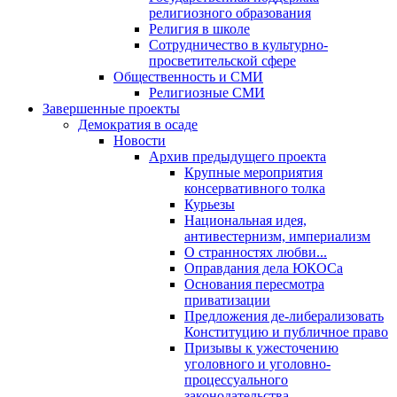
религиозного образования
Религия в школе
Сотрудничество в культурно-
просветительской сфере
Общественность и СМИ
Религиозные СМИ
Завершенные проекты
Демократия в осаде
Новости
Архив предыдущего проекта
Крупные мероприятия
консервативного толка
Курьезы
Национальная идея,
антивестернизм, империализм
О странностях любви...
Оправдания дела ЮКОСа
Основания пересмотра
приватизации
Предложения де-либерализовать
Конституцию и публичное право
Призывы к ужесточению
уголовного и уголовно-
процессуального
законодательства