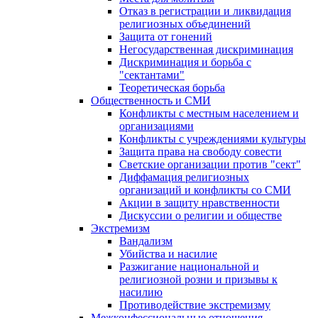
Отказ в регистрации и ликвидация
религиозных объединений
Защита от гонений
Негосударственная дискриминация
Дискриминация и борьба с
"сектантами"
Теоретическая борьба
Общественность и СМИ
Конфликты с местным населением и
организациями
Конфликты с учреждениями культуры
Защита права на свободу совести
Светские организации против "сект"
Диффамация религиозных
организаций и конфликты со СМИ
Акции в защиту нравственности
Дискуссии о религии и обществе
Экстремизм
Вандализм
Убийства и насилие
Разжигание национальной и
религиозной розни и призывы к
насилию
Противодействие экстремизму
Межконфессиональные отношения