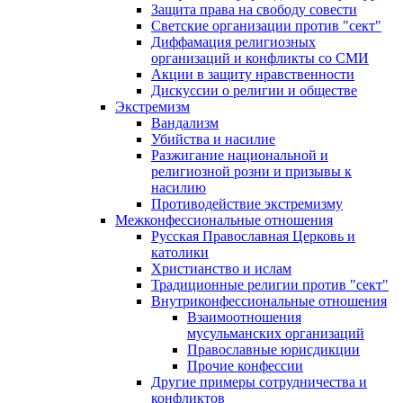
Защита права на свободу совести
Светские организации против "сект"
Диффамация религиозных
организаций и конфликты со СМИ
Акции в защиту нравственности
Дискуссии о религии и обществе
Экстремизм
Вандализм
Убийства и насилие
Разжигание национальной и
религиозной розни и призывы к
насилию
Противодействие экстремизму
Межконфессиональные отношения
Русская Православная Церковь и
католики
Христианство и ислам
Традиционные религии против "сект"
Внутриконфессиональные отношения
Взаимоотношения
мусульманских организаций
Православные юрисдикции
Прочие конфессии
Другие примеры сотрудничества и
конфликтов