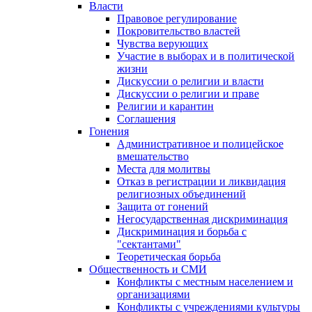
Власти
Правовое регулирование
Покровительство властей
Чувства верующих
Участие в выборах и в политической
жизни
Дискуссии о религии и власти
Дискуссии о религии и праве
Религии и карантин
Соглашения
Гонения
Административное и полицейское
вмешательство
Места для молитвы
Отказ в регистрации и ликвидация
религиозных объединений
Защита от гонений
Негосударственная дискриминация
Дискриминация и борьба с
"сектантами"
Теоретическая борьба
Общественность и СМИ
Конфликты с местным населением и
организациями
Конфликты с учреждениями культуры