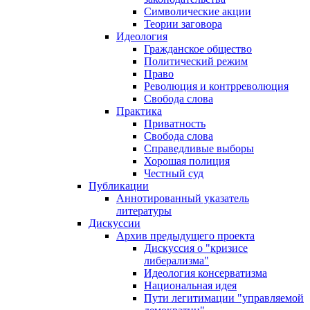
Символические акции
Теории заговора
Идеология
Гражданское общество
Политический режим
Право
Революция и контрреволюция
Свобода слова
Практика
Приватность
Свобода слова
Справедливые выборы
Хорошая полиция
Честный суд
Публикации
Аннотированный указатель
литературы
Дискуссии
Архив предыдущего проекта
Дискуссия о "кризисе
либерализма"
Идеология консерватизма
Национальная идея
Пути легитимации "управляемой