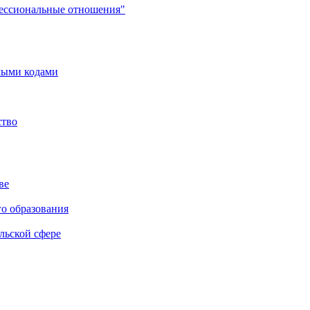
фессиональные отношения"
мыми кодами
ство
ве
го образования
льской сфере