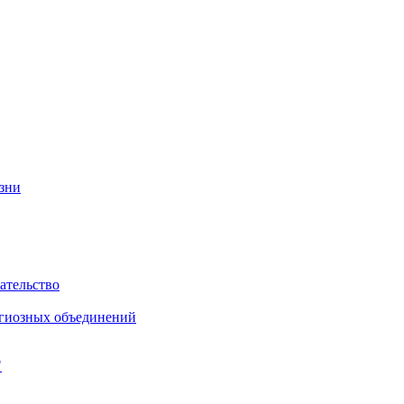
изни
ательство
игиозных объединений
"