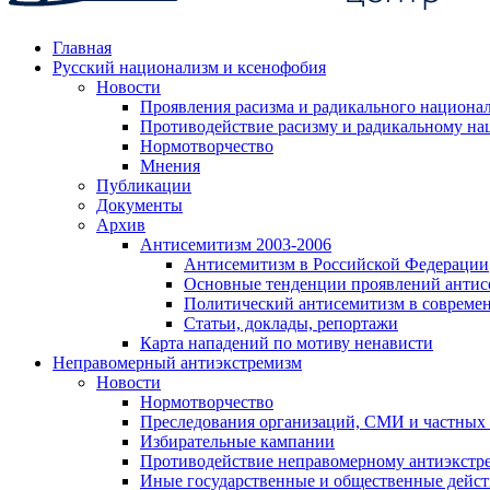
Главная
Русский национализм и ксенофобия
Новости
Проявления расизма и радикального национа
Противодействие расизму и радикальному на
Нормотворчество
Мнения
Публикации
Документы
Архив
Антисемитизм 2003-2006
Антисемитизм в Российской Федерации
Основные тенденции проявлений антис
Политический антисемитизм в совреме
Статьи, доклады, репортажи
Карта нападений по мотиву ненависти
Неправомерный антиэкстремизм
Новости
Нормотворчество
Преследования организаций, СМИ и частных
Избирательные кампании
Противодействие неправомерному антиэкстр
Иные государственные и общественные дейст