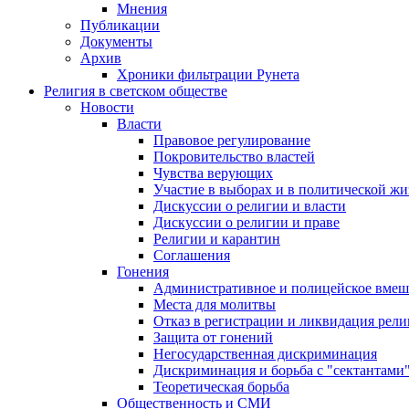
Мнения
Публикации
Документы
Архив
Хроники фильтрации Рунета
Религия в светском обществе
Новости
Власти
Правовое регулирование
Покровительство властей
Чувства верующих
Участие в выборах и в политической ж
Дискуссии о религии и власти
Дискуссии о религии и праве
Религии и карантин
Соглашения
Гонения
Административное и полицейское вмеш
Места для молитвы
Отказ в регистрации и ликвидация рел
Защита от гонений
Негосударственная дискриминация
Дискриминация и борьба с "сектантами
Теоретическая борьба
Общественность и СМИ