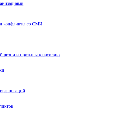
ганизациями
 и конфликты со СМИ
й розни и призывы к насилию
ки
организаций
ликтов