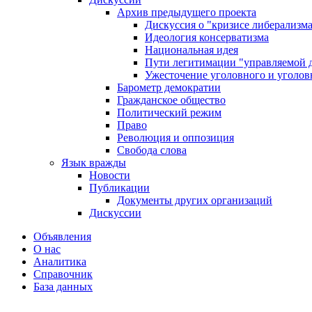
Архив предыдущего проекта
Дискуссия о "кризисе либерализм
Идеология консерватизма
Национальная идея
Пути легитимации "управляемой 
Ужесточение уголовного и уголов
Барометр демократии
Гражданское общество
Политический режим
Право
Революция и оппозиция
Свобода слова
Язык вражды
Новости
Публикации
Документы других организаций
Дискуссии
Объявления
О нас
Аналитика
Справочник
База данных