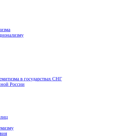
лизма
ционализму
емитизма в государствах СНГ
нной России
 лиц
емизму
вия