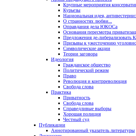
Крупные мероприятия консервати
Курьезы
Национальная идея, антивестерни
О странностях любви...
Оправдания дела ЮКОСа
Основания пересмотра приватиза
Предложения де-либерализовать 
Призывы к ужесточению уголовног
Символические акции
Теории заговора
Идеология
Гражданское общество
Политический режим
Право
Революция и контрреволюция
Свобода слова
Практика
Приватность
Свобода слова
Справедливые выборы
Хорошая полиция
Честный суд
Публикации
Аннотированный указатель литературы
Дискуссии