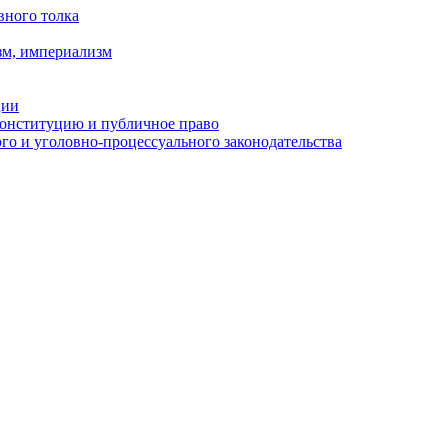
вного толка
зм, империализм
ции
Конституцию и публичное право
о и уголовно-процессуального законодательства