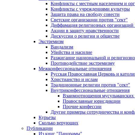
Конфликты с местным населением и ор
Конфликты с учреждениями культуры
Защита права на свободу совести
Светские организации против "сект"
Диффамация религиозных организаций
Акции в защиту нравственности
Дискуссии о религии и обществе
Экстремизм
Вандализм
Убийства и насилие
Разжигание национальной и религиозно
Противодействие экстремизму
Межконфессиональные отношения
Русская Православная Церковь и католи
Христианство и ислам
Традиционные религии против "сект"
Внутриконфессиональные отношения
Взаимоотношения мусульманских 
Православные юрисдикции
Прочие конфессии
Другие примеры сотрудничества и конф
Курьезы
Сколько верующих
Публикации
Из книг "Панорамы"