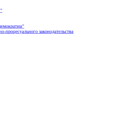
а"
демократии"
но-процесуального законодательства