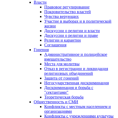
Власти
Правовое регулирование
Покровительство властей
Чувства верующих
Участие в выборах и в политической
жизни
Дискуссии о религии и власти
Дискуссии о религии и праве
Религии и карантин
Соглашения
Гонения
Административное и полицейское
вмешательство
Места для молитвы
Отказ в регистрации и ликвидация
религиозных объединений
Защита от гонений
Негосударственная дискриминация
Дискриминация и борьба с
"сектантами"
Теоретическая борьба
Общественность и СМИ
Конфликты с местным населением и
организациями
Конфликты с учреждениями культуры