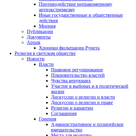
Противодействие неправомерному
антиэкстремизму
Иные государственные и общественные
действия
Мнения
Публикации
Документы
Архив
Хроники фильтрации Рунета
Религия в светском обществе
Новости
Власти
Правовое регулирование
Покровительство властей
Чувства верующих
Участие в выборах и в политической
жизни
Дискуссии о религии и власти
Дискуссии о религии и праве
Религии и карантин
Соглашения
Гонения
Административное и полицейское
вмешательство
Места для молитвы