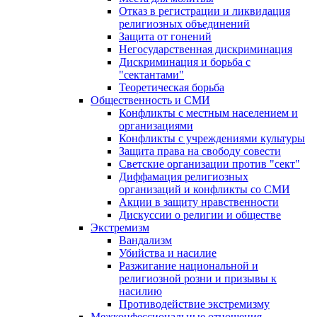
Отказ в регистрации и ликвидация
религиозных объединений
Защита от гонений
Негосударственная дискриминация
Дискриминация и борьба с
"сектантами"
Теоретическая борьба
Общественность и СМИ
Конфликты с местным населением и
организациями
Конфликты с учреждениями культуры
Защита права на свободу совести
Светские организации против "сект"
Диффамация религиозных
организаций и конфликты со СМИ
Акции в защиту нравственности
Дискуссии о религии и обществе
Экстремизм
Вандализм
Убийства и насилие
Разжигание национальной и
религиозной розни и призывы к
насилию
Противодействие экстремизму
Межконфессиональные отношения