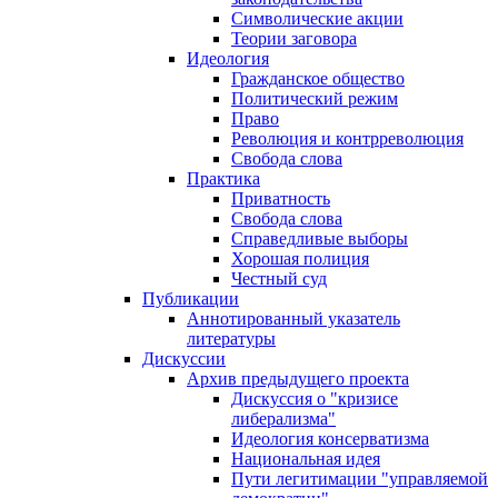
Символические акции
Теории заговора
Идеология
Гражданское общество
Политический режим
Право
Революция и контрреволюция
Свобода слова
Практика
Приватность
Свобода слова
Справедливые выборы
Хорошая полиция
Честный суд
Публикации
Аннотированный указатель
литературы
Дискуссии
Архив предыдущего проекта
Дискуссия о "кризисе
либерализма"
Идеология консерватизма
Национальная идея
Пути легитимации "управляемой