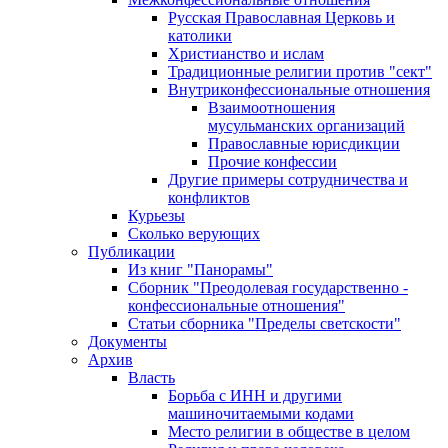
Русская Православная Церковь и
католики
Христианство и ислам
Традиционные религии против "сект"
Внутриконфессиональные отношения
Взаимоотношения
мусульманских организаций
Православные юрисдикции
Прочие конфессии
Другие примеры сотрудничества и
конфликтов
Курьезы
Сколько верующих
Публикации
Из книг "Панорамы"
Сборник "Преодолевая государственно -
конфессиональные отношения"
Статьи сборника "Пределы светскости"
Документы
Архив
Власть
Борьба с ИНН и другими
машиночитаемыми кодами
Место религии в обществе в целом