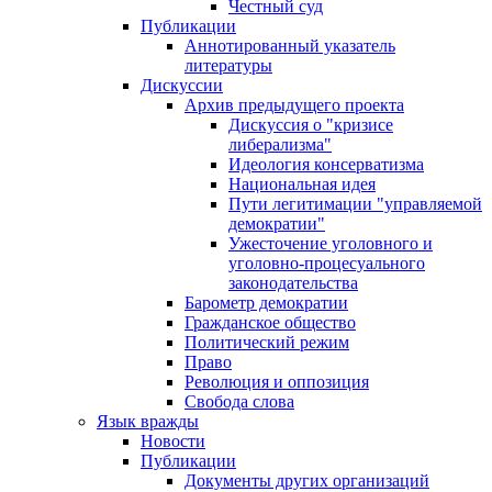
Честный суд
Публикации
Аннотированный указатель
литературы
Дискуссии
Архив предыдущего проекта
Дискуссия о "кризисе
либерализма"
Идеология консерватизма
Национальная идея
Пути легитимации "управляемой
демократии"
Ужесточение уголовного и
уголовно-процесуального
законодательства
Барометр демократии
Гражданское общество
Политический режим
Право
Революция и оппозиция
Свобода слова
Язык вражды
Новости
Публикации
Документы других организаций