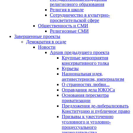
религиозного образования
Религия в школе
Сотрудничество в культурно-
просветительской сфере
Общественность и СМИ
Религиозные СМИ
Завершенные проекты
Демократия в осаде
Новости
Архив предыдущего проекта
Крупные мероприятия
консервативного толка
Курьезы
Национальная идея,
антивестернизм, империализм
О странностях любви...
Оправдания дела ЮКОСа
Основания пересмотра
приватизации
Предложения де-либерализовать
Конституцию и публичное право
Призывы к ужесточению
уголовного и уголовно-
процессуального
законодательства