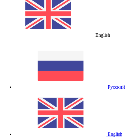
English
Русский
English