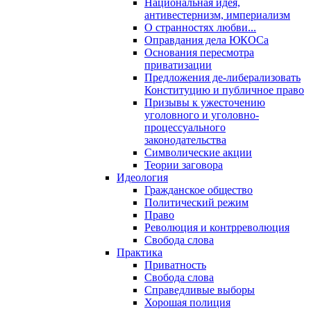
Национальная идея,
антивестернизм, империализм
О странностях любви...
Оправдания дела ЮКОСа
Основания пересмотра
приватизации
Предложения де-либерализовать
Конституцию и публичное право
Призывы к ужесточению
уголовного и уголовно-
процессуального
законодательства
Символические акции
Теории заговора
Идеология
Гражданское общество
Политический режим
Право
Революция и контрреволюция
Свобода слова
Практика
Приватность
Свобода слова
Справедливые выборы
Хорошая полиция