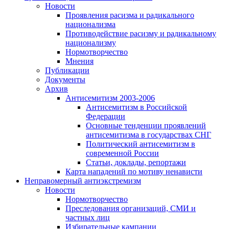
Новости
Проявления расизма и радикального
национализма
Противодействие расизму и радикальному
национализму
Нормотворчество
Мнения
Публикации
Документы
Архив
Антисемитизм 2003-2006
Антисемитизм в Российской
Федерации
Основные тенденции проявлений
антисемитизма в государствах СНГ
Политический антисемитизм в
современной России
Статьи, доклады, репортажи
Карта нападений по мотиву ненависти
Неправомерный антиэкстремизм
Новости
Нормотворчество
Преследования организаций, СМИ и
частных лиц
Избирательные кампании