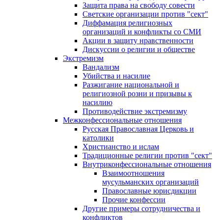
Защита права на свободу совести
Светские организации против "сект"
Диффамация религиозных
организаций и конфликты со СМИ
Акции в защиту нравственности
Дискуссии о религии и обществе
Экстремизм
Вандализм
Убийства и насилие
Разжигание национальной и
религиозной розни и призывы к
насилию
Противодействие экстремизму
Межконфессиональные отношения
Русская Православная Церковь и
католики
Христианство и ислам
Традиционные религии против "сект"
Внутриконфессиональные отношения
Взаимоотношения
мусульманских организаций
Православные юрисдикции
Прочие конфессии
Другие примеры сотрудничества и
конфликтов