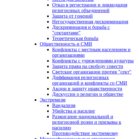
Отказ в регистрации и ликвидация
религиозных объединений
Защита от гонений
Негосударственная дискриминация
Дискриминация и борьба с
"сектантами"
Теоретическая борьба
Общественность и СМИ
Конфликты с местным населением и
организациями
Конфликты с учреждениями культуры
Защита права на свободу совести
Светские организации против "сект"
Диффамация религиозных
организаций и конфликты со СМИ
Акции в защиту нравственности
Дискуссии о религии и обществе
Экстремизм
Вандализм
Убийства и насилие
Разжигание национальной и
религиозной розни и призывы к
насилию
Противодействие экстремизму
Межконфессиональные отношения