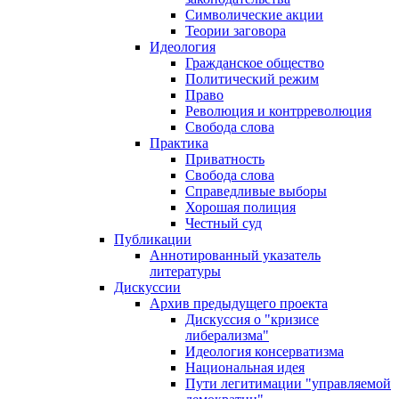
Символические акции
Теории заговора
Идеология
Гражданское общество
Политический режим
Право
Революция и контрреволюция
Свобода слова
Практика
Приватность
Свобода слова
Справедливые выборы
Хорошая полиция
Честный суд
Публикации
Аннотированный указатель
литературы
Дискуссии
Архив предыдущего проекта
Дискуссия о "кризисе
либерализма"
Идеология консерватизма
Национальная идея
Пути легитимации "управляемой