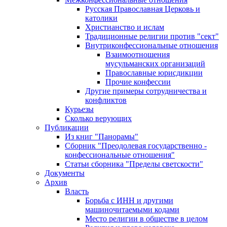
Русская Православная Церковь и
католики
Христианство и ислам
Традиционные религии против "сект"
Внутриконфессиональные отношения
Взаимоотношения
мусульманских организаций
Православные юрисдикции
Прочие конфессии
Другие примеры сотрудничества и
конфликтов
Курьезы
Сколько верующих
Публикации
Из книг "Панорамы"
Сборник "Преодолевая государственно -
конфессиональные отношения"
Статьи сборника "Пределы светскости"
Документы
Архив
Власть
Борьба с ИНН и другими
машиночитаемыми кодами
Место религии в обществе в целом