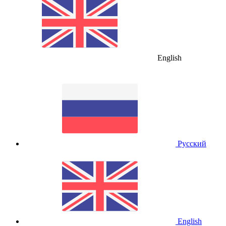
English
Русский
English