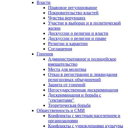
Власти
Правовое регулирование
Покровительство властей
Чувства верующих
Участие в выборах и в политической
жизни
Дискуссии о религии и власти
Дискуссии о религии и праве
Религии и карантин
Соглашения
Гонения
Административное и полицейское
вмешательство
Места для молитвы
Отказ в регистрации и ликвидация
религиозных объединений
Защита от гонений
Негосударственная дискриминация
Дискриминация и борьба с
"сектантами"
Теоретическая борьба
Общественность и СМИ
Конфликты с местным населением и
организациями
Конфликты с учреждениями культуры