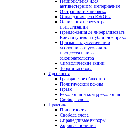
Национальная идея,
антивестернизм, империализм
О странностях любви...
Оправдания дела ЮКОСа
Основания пересмотра
приватизации
Предложения де-либерализовать
Конституцию и публичное право
Призывы к ужесточению
уголовного и уголовно-
процессуального
законодательства
Символические акции
Теории заговора
Идеология
Гражданское общество
Политический режим
Право
Революция и контрреволюция
Свобода слова
Практика
Приватность
Свобода слова
Справедливые выборы
Хорошая полиция