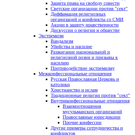
Защита права на свободу совести
Светские организации против "сект"
Диффамация религиозных
организаций и конфликты со СМИ
Акции в защиту нравственности
Дискуссии о религии и обществе
Экстремизм
Вандализм
Убийства и насилие
Разжигание национальной и
религиозной розни и призывы к
насилию
Противодействие экстремизму
Межконфессиональные отношения
Русская Православная Церковь и
католики
Христианство и ислам
Традиционные религии против "сект"
Внутриконфессиональные отношения
Взаимоотношения
мусульманских организаций
Православные юрисдикции
Прочие конфессии
Другие примеры сотрудничества и
конфликтов