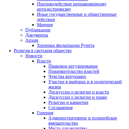
Противодействие неправомерному
антиэкстремизму
Иные государственные и общественные
действия
Мнения
Публикации
Документы
Архив
Хроники фильтрации Рунета
Религия в светском обществе
Новости
Власти
Правовое регулирование
Покровительство властей
Чувства верующих
Участие в выборах и в политической
жизни
Дискуссии о религии и власти
Дискуссии о религии и праве
Религии и карантин
Соглашения
Гонения
Административное и полицейское
вмешательство
Места для молитвы