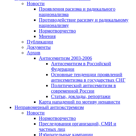
Новости
Проявления расизма и радикального
национализма
Противодействие расизму и радикальному
национализму
Нормотворчество
Мнения
Публикации
Документы
Архив
Антисемитизм 2003-2006
Антисемитизм в Российской
Федерации
Основные тенденции проявлений
антисемитизма в государствах СНГ
Политический антисемитизм в
современной России
Статьи, доклады, репортажи
Карта нападений по мотиву ненависти
Неправомерный антиэкстремизм
Новости
Нормотворчество
Преследования организаций, СМИ и
частных лиц
Избирательные кампании