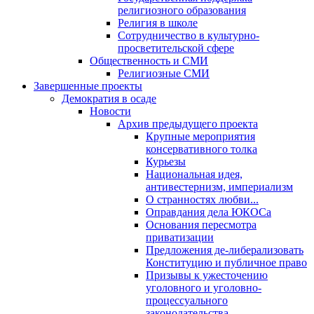
религиозного образования
Религия в школе
Сотрудничество в культурно-
просветительской сфере
Общественность и СМИ
Религиозные СМИ
Завершенные проекты
Демократия в осаде
Новости
Архив предыдущего проекта
Крупные мероприятия
консервативного толка
Курьезы
Национальная идея,
антивестернизм, империализм
О странностях любви...
Оправдания дела ЮКОСа
Основания пересмотра
приватизации
Предложения де-либерализовать
Конституцию и публичное право
Призывы к ужесточению
уголовного и уголовно-
процессуального
законодательства