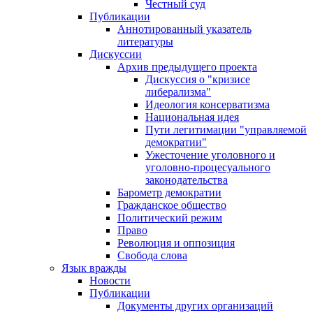
Честный суд
Публикации
Аннотированный указатель
литературы
Дискуссии
Архив предыдущего проекта
Дискуссия о "кризисе
либерализма"
Идеология консерватизма
Национальная идея
Пути легитимации "управляемой
демократии"
Ужесточение уголовного и
уголовно-процесуального
законодательства
Барометр демократии
Гражданское общество
Политический режим
Право
Революция и оппозиция
Свобода слова
Язык вражды
Новости
Публикации
Документы других организаций