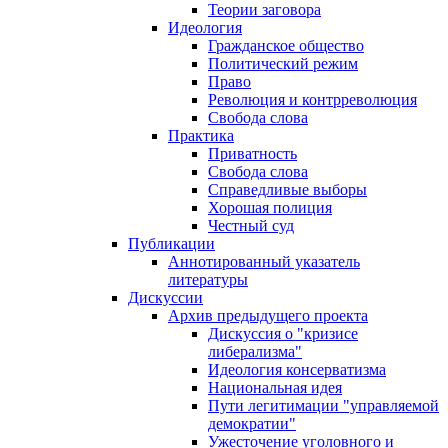
Теории заговора
Идеология
Гражданское общество
Политический режим
Право
Революция и контрреволюция
Свобода слова
Практика
Приватность
Свобода слова
Справедливые выборы
Хорошая полиция
Честный суд
Публикации
Аннотированный указатель
литературы
Дискуссии
Архив предыдущего проекта
Дискуссия о "кризисе
либерализма"
Идеология консерватизма
Национальная идея
Пути легитимации "управляемой
демократии"
Ужесточение уголовного и