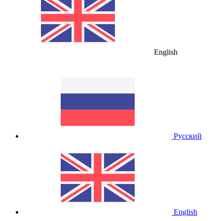
English
Русский
English