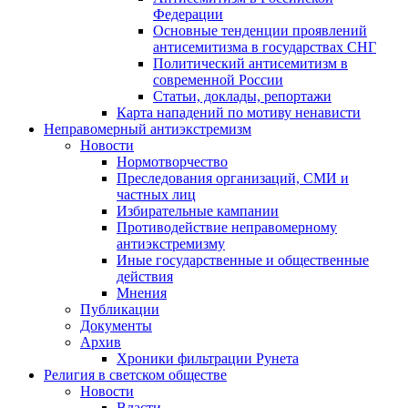
Федерации
Основные тенденции проявлений
антисемитизма в государствах СНГ
Политический антисемитизм в
современной России
Статьи, доклады, репортажи
Карта нападений по мотиву ненависти
Неправомерный антиэкстремизм
Новости
Нормотворчество
Преследования организаций, СМИ и
частных лиц
Избирательные кампании
Противодействие неправомерному
антиэкстремизму
Иные государственные и общественные
действия
Мнения
Публикации
Документы
Архив
Хроники фильтрации Рунета
Религия в светском обществе
Новости
Власти