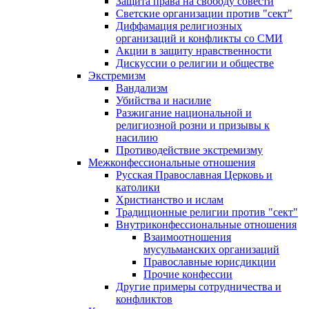
Защита права на свободу совести
Светские организации против "сект"
Диффамация религиозных
организаций и конфликты со СМИ
Акции в защиту нравственности
Дискуссии о религии и обществе
Экстремизм
Вандализм
Убийства и насилие
Разжигание национальной и
религиозной розни и призывы к
насилию
Противодействие экстремизму
Межконфессиональные отношения
Русская Православная Церковь и
католики
Христианство и ислам
Традиционные религии против "сект"
Внутриконфессиональные отношения
Взаимоотношения
мусульманских организаций
Православные юрисдикции
Прочие конфессии
Другие примеры сотрудничества и
конфликтов