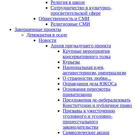
Религия в школе
Сотрудничество в культурно-
просветительской сфере
Общественность и СМИ
Религиозные СМИ
Завершенные проекты
Демократия в осаде
Новости
Архив предыдущего проекта
Крупные мероприятия
консервативного толка
Курьезы
Национальная идея,
антивестернизм, империализм
О странностях любви...
Оправдания дела ЮКОСа
Основания пересмотра
приватизации
Предложения де-либерализовать
Конституцию и публичное право
Призывы к ужесточению
уголовного и уголовно-
процессуального
законодательства
Символические акции