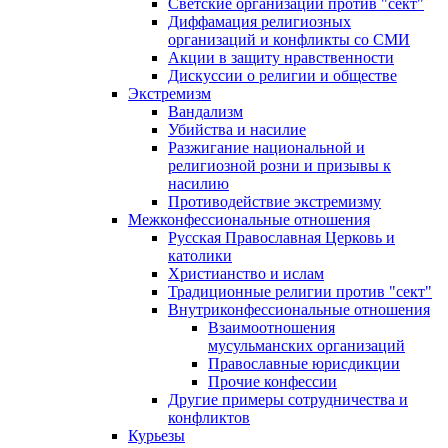
Светские организации против "сект"
Диффамация религиозных
организаций и конфликты со СМИ
Акции в защиту нравственности
Дискуссии о религии и обществе
Экстремизм
Вандализм
Убийства и насилие
Разжигание национальной и
религиозной розни и призывы к
насилию
Противодействие экстремизму
Межконфессиональные отношения
Русская Православная Церковь и
католики
Христианство и ислам
Традиционные религии против "сект"
Внутриконфессиональные отношения
Взаимоотношения
мусульманских организаций
Православные юрисдикции
Прочие конфессии
Другие примеры сотрудничества и
конфликтов
Курьезы