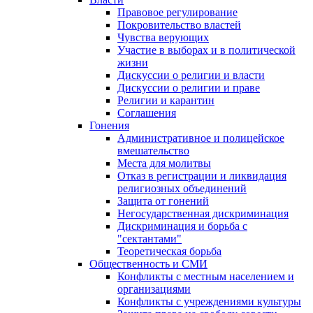
Правовое регулирование
Покровительство властей
Чувства верующих
Участие в выборах и в политической
жизни
Дискуссии о религии и власти
Дискуссии о религии и праве
Религии и карантин
Соглашения
Гонения
Административное и полицейское
вмешательство
Места для молитвы
Отказ в регистрации и ликвидация
религиозных объединений
Защита от гонений
Негосударственная дискриминация
Дискриминация и борьба с
"сектантами"
Теоретическая борьба
Общественность и СМИ
Конфликты с местным населением и
организациями
Конфликты с учреждениями культуры