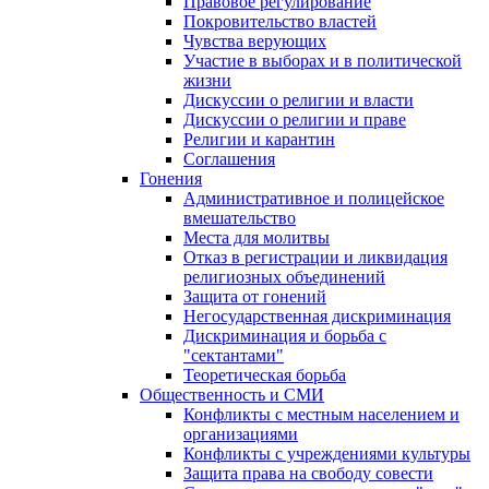
Правовое регулирование
Покровительство властей
Чувства верующих
Участие в выборах и в политической
жизни
Дискуссии о религии и власти
Дискуссии о религии и праве
Религии и карантин
Соглашения
Гонения
Административное и полицейское
вмешательство
Места для молитвы
Отказ в регистрации и ликвидация
религиозных объединений
Защита от гонений
Негосударственная дискриминация
Дискриминация и борьба с
"сектантами"
Теоретическая борьба
Общественность и СМИ
Конфликты с местным населением и
организациями
Конфликты с учреждениями культуры
Защита права на свободу совести