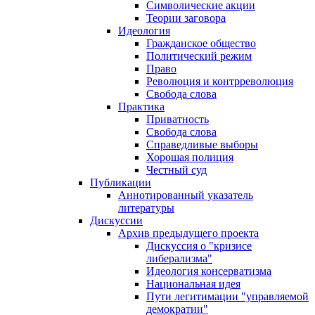
Символические акции
Теории заговора
Идеология
Гражданское общество
Политический режим
Право
Революция и контрреволюция
Свобода слова
Практика
Приватность
Свобода слова
Справедливые выборы
Хорошая полиция
Честный суд
Публикации
Аннотированный указатель
литературы
Дискуссии
Архив предыдущего проекта
Дискуссия о "кризисе
либерализма"
Идеология консерватизма
Национальная идея
Пути легитимации "управляемой
демократии"