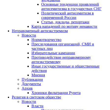
Основные тенденции проявлений
антисемитизма в государствах СНГ
Политический антисемитизм в
современной России
Статьи, доклады, репортажи
Карта нападений по мотиву ненависти
Неправомерный антиэкстремизм
Новости
Нормотворчество
Преследования организаций, СМИ и
частных лиц
Избирательные кампании
Противодействие неправомерному
антиэкстремизму
Иные государственные и общественные
действия
Мнения
Публикации
Документы
Архив
Хроники фильтрации Рунета
Религия в светском обществе
Новости
Власти