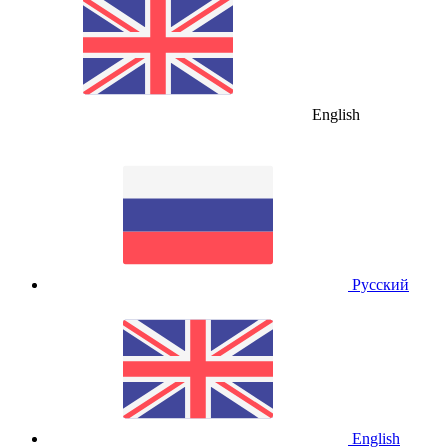
English
Русский
English