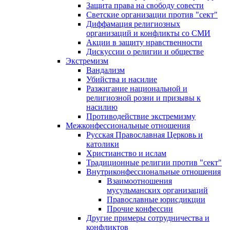
Защита права на свободу совести
Светские организации против "сект"
Диффамация религиозных
организаций и конфликты со СМИ
Акции в защиту нравственности
Дискуссии о религии и обществе
Экстремизм
Вандализм
Убийства и насилие
Разжигание национальной и
религиозной розни и призывы к
насилию
Противодействие экстремизму
Межконфессиональные отношения
Русская Православная Церковь и
католики
Христианство и ислам
Традиционные религии против "сект"
Внутриконфессиональные отношения
Взаимоотношения
мусульманских организаций
Православные юрисдикции
Прочие конфессии
Другие примеры сотрудничества и
конфликтов