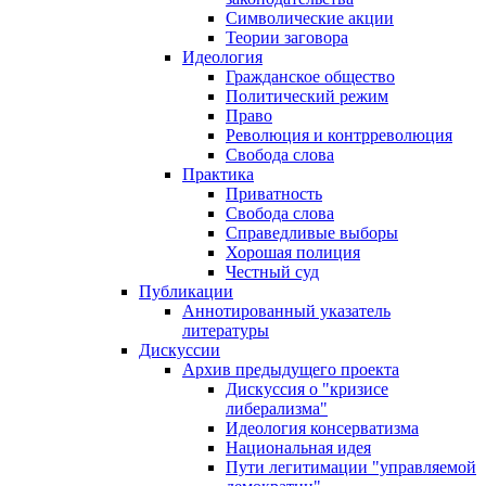
Символические акции
Теории заговора
Идеология
Гражданское общество
Политический режим
Право
Революция и контрреволюция
Свобода слова
Практика
Приватность
Свобода слова
Справедливые выборы
Хорошая полиция
Честный суд
Публикации
Аннотированный указатель
литературы
Дискуссии
Архив предыдущего проекта
Дискуссия о "кризисе
либерализма"
Идеология консерватизма
Национальная идея
Пути легитимации "управляемой