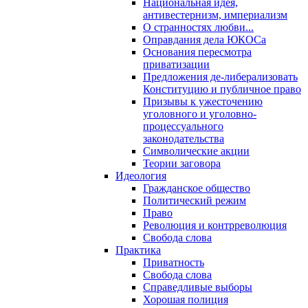
Национальная идея,
антивестернизм, империализм
О странностях любви...
Оправдания дела ЮКОСа
Основания пересмотра
приватизации
Предложения де-либерализовать
Конституцию и публичное право
Призывы к ужесточению
уголовного и уголовно-
процессуального
законодательства
Символические акции
Теории заговора
Идеология
Гражданское общество
Политический режим
Право
Революция и контрреволюция
Свобода слова
Практика
Приватность
Свобода слова
Справедливые выборы
Хорошая полиция