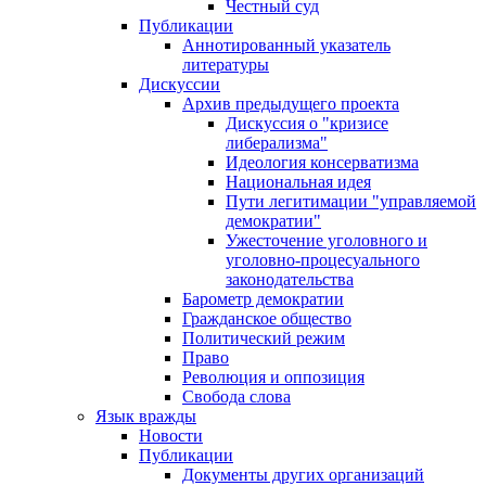
Честный суд
Публикации
Аннотированный указатель
литературы
Дискуссии
Архив предыдущего проекта
Дискуссия о "кризисе
либерализма"
Идеология консерватизма
Национальная идея
Пути легитимации "управляемой
демократии"
Ужесточение уголовного и
уголовно-процесуального
законодательства
Барометр демократии
Гражданское общество
Политический режим
Право
Революция и оппозиция
Свобода слова
Язык вражды
Новости
Публикации
Документы других организаций