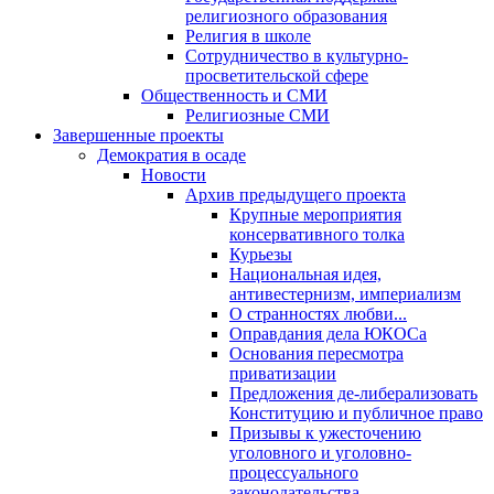
религиозного образования
Религия в школе
Сотрудничество в культурно-
просветительской сфере
Общественность и СМИ
Религиозные СМИ
Завершенные проекты
Демократия в осаде
Новости
Архив предыдущего проекта
Крупные мероприятия
консервативного толка
Курьезы
Национальная идея,
антивестернизм, империализм
О странностях любви...
Оправдания дела ЮКОСа
Основания пересмотра
приватизации
Предложения де-либерализовать
Конституцию и публичное право
Призывы к ужесточению
уголовного и уголовно-
процессуального
законодательства