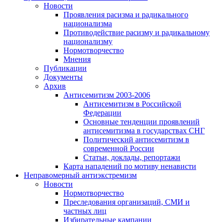
Новости
Проявления расизма и радикального
национализма
Противодействие расизму и радикальному
национализму
Нормотворчество
Мнения
Публикации
Документы
Архив
Антисемитизм 2003-2006
Антисемитизм в Российской
Федерации
Основные тенденции проявлений
антисемитизма в государствах СНГ
Политический антисемитизм в
современной России
Статьи, доклады, репортажи
Карта нападений по мотиву ненависти
Неправомерный антиэкстремизм
Новости
Нормотворчество
Преследования организаций, СМИ и
частных лиц
Избирательные кампании