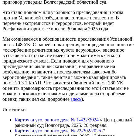
приговор утвердил Волгоградский областной суд.
Что стало поводом для уголовного преследования и когда
против Успановой возбудили дело, также неизвестно. В
перечень экстремистов и террористов, который ведет
Росфинмониторинг, ее внесли 30 января 2025 года.
Мы сомневаемся в обоснованности преследования Успановой
по ст. 148 УК. С нашей точки зрения, неопределенное понятие
«оскорбление религиозных чувств верующих», введенное
в состав этой статьи, не имеет и не может иметь четкого
юридического смысла. Если поводом для уголовного
преследования были высказывания, направленные на
возбуждение ненависти к последователям какого-либо
вероисповедания, такие действия можно квалифицировать
по ст.
20.3.1
КоАП. Что касается обвинений по ст. 280 УК,
оценить правомерность преследования по этой статье мы не
можем, поскольку не знакомы с деталями дела (о проблеме
оценки таких дел см. подробнее
здесь
).
Источники
Карточка уголовного дела № 1-432/2024
// Центральный
районный суд Волгограда. 2025. 26 февраля.
Карточка уголовного дела № 22-302/2025
//