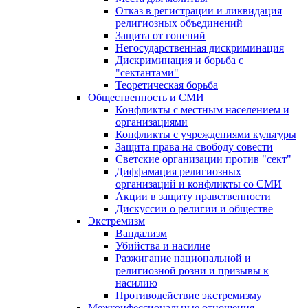
Отказ в регистрации и ликвидация
религиозных объединений
Защита от гонений
Негосударственная дискриминация
Дискриминация и борьба с
"сектантами"
Теоретическая борьба
Общественность и СМИ
Конфликты с местным населением и
организациями
Конфликты с учреждениями культуры
Защита права на свободу совести
Светские организации против "сект"
Диффамация религиозных
организаций и конфликты со СМИ
Акции в защиту нравственности
Дискуссии о религии и обществе
Экстремизм
Вандализм
Убийства и насилие
Разжигание национальной и
религиозной розни и призывы к
насилию
Противодействие экстремизму
Межконфессиональные отношения