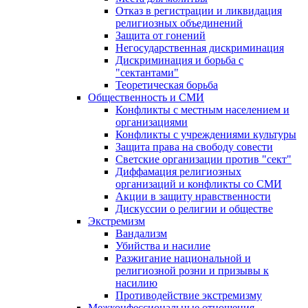
Отказ в регистрации и ликвидация
религиозных объединений
Защита от гонений
Негосударственная дискриминация
Дискриминация и борьба с
"сектантами"
Теоретическая борьба
Общественность и СМИ
Конфликты с местным населением и
организациями
Конфликты с учреждениями культуры
Защита права на свободу совести
Светские организации против "сект"
Диффамация религиозных
организаций и конфликты со СМИ
Акции в защиту нравственности
Дискуссии о религии и обществе
Экстремизм
Вандализм
Убийства и насилие
Разжигание национальной и
религиозной розни и призывы к
насилию
Противодействие экстремизму
Межконфессиональные отношения