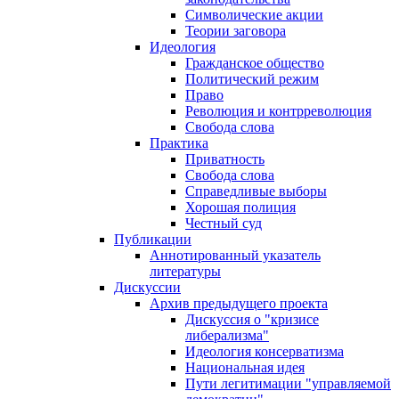
Символические акции
Теории заговора
Идеология
Гражданское общество
Политический режим
Право
Революция и контрреволюция
Свобода слова
Практика
Приватность
Свобода слова
Справедливые выборы
Хорошая полиция
Честный суд
Публикации
Аннотированный указатель
литературы
Дискуссии
Архив предыдущего проекта
Дискуссия о "кризисе
либерализма"
Идеология консерватизма
Национальная идея
Пути легитимации "управляемой