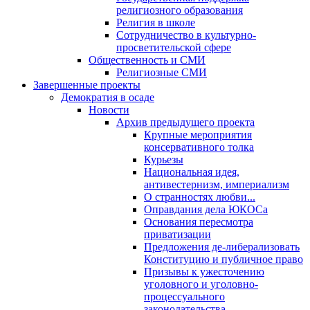
религиозного образования
Религия в школе
Сотрудничество в культурно-
просветительской сфере
Общественность и СМИ
Религиозные СМИ
Завершенные проекты
Демократия в осаде
Новости
Архив предыдущего проекта
Крупные мероприятия
консервативного толка
Курьезы
Национальная идея,
антивестернизм, империализм
О странностях любви...
Оправдания дела ЮКОСа
Основания пересмотра
приватизации
Предложения де-либерализовать
Конституцию и публичное право
Призывы к ужесточению
уголовного и уголовно-
процессуального
законодательства