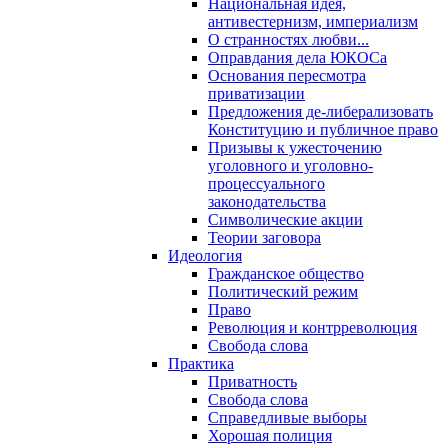
Национальная идея,
антивестернизм, империализм
О странностях любви...
Оправдания дела ЮКОСа
Основания пересмотра
приватизации
Предложения де-либерализовать
Конституцию и публичное право
Призывы к ужесточению
уголовного и уголовно-
процессуального
законодательства
Символические акции
Теории заговора
Идеология
Гражданское общество
Политический режим
Право
Революция и контрреволюция
Свобода слова
Практика
Приватность
Свобода слова
Справедливые выборы
Хорошая полиция