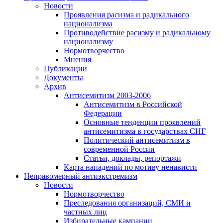
Новости
Проявления расизма и радикального
национализма
Противодействие расизму и радикальному
национализму
Нормотворчество
Мнения
Публикации
Документы
Архив
Антисемитизм 2003-2006
Антисемитизм в Российской
Федерации
Основные тенденции проявлений
антисемитизма в государствах СНГ
Политический антисемитизм в
современной России
Статьи, доклады, репортажи
Карта нападений по мотиву ненависти
Неправомерный антиэкстремизм
Новости
Нормотворчество
Преследования организаций, СМИ и
частных лиц
Избирательные кампании