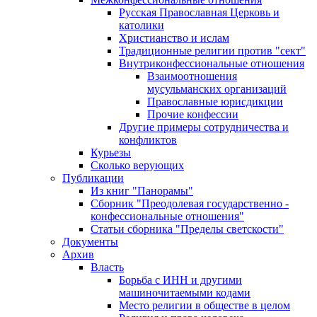
Русская Православная Церковь и
католики
Христианство и ислам
Традиционные религии против "сект"
Внутриконфессиональные отношения
Взаимоотношения
мусульманских организаций
Православные юрисдикции
Прочие конфессии
Другие примеры сотрудничества и
конфликтов
Курьезы
Сколько верующих
Публикации
Из книг "Панорамы"
Сборник "Преодолевая государственно -
конфессиональные отношения"
Статьи сборника "Пределы светскости"
Документы
Архив
Власть
Борьба с ИНН и другими
машиночитаемыми кодами
Место религии в обществе в целом