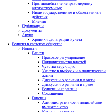
Противодействие неправомерному
антиэкстремизму
Иные государственные и общественные
действия
Мнения
Публикации
Документы
Архив
Хроники фильтрации Рунета
Религия в светском обществе
Новости
Власти
Правовое регулирование
Покровительство властей
Чувства верующих
Участие в выборах и в политической
жизни
Дискуссии о религии и власти
Дискуссии о религии и праве
Религии и карантин
Соглашения
Гонения
Административное и полицейское
вмешательство
Места для молитвы