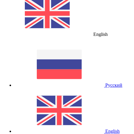
English
Русский
English