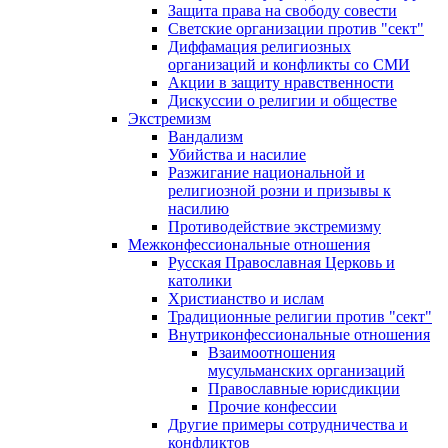
Защита права на свободу совести
Светские организации против "сект"
Диффамация религиозных
организаций и конфликты со СМИ
Акции в защиту нравственности
Дискуссии о религии и обществе
Экстремизм
Вандализм
Убийства и насилие
Разжигание национальной и
религиозной розни и призывы к
насилию
Противодействие экстремизму
Межконфессиональные отношения
Русская Православная Церковь и
католики
Христианство и ислам
Традиционные религии против "сект"
Внутриконфессиональные отношения
Взаимоотношения
мусульманских организаций
Православные юрисдикции
Прочие конфессии
Другие примеры сотрудничества и
конфликтов