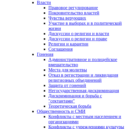
Власти
Правовое регулирование
Покровительство властей
Чувства верующих
Участие в выборах и в политической
жизни
Дискуссии о религии и власти
Дискуссии о религии и праве
Религии и карантин
Соглашения
Гонения
Административное и полицейское
вмешательство
Места для молитвы
Отказ в регистрации и ликвидация
религиозных объединений
Защита от гонений
Негосударственная дискриминация
Дискриминация и борьба с
"сектантами"
Теоретическая борьба
Общественность и СМИ
Конфликты с местным населением и
организациями
Конфликты с учреждениями культуры