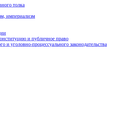
вного толка
зм, империализм
ции
Конституцию и публичное право
о и уголовно-процессуального законодательства