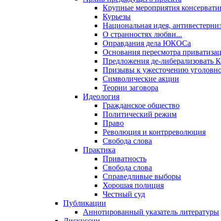
Крупные мероприятия консервати
Курьезы
Национальная идея, антивестерни
О странностях любви...
Оправдания дела ЮКОСа
Основания пересмотра приватиза
Предложения де-либерализовать 
Призывы к ужесточению уголовног
Символические акции
Теории заговора
Идеология
Гражданское общество
Политический режим
Право
Революция и контрреволюция
Свобода слова
Практика
Приватность
Свобода слова
Справедливые выборы
Хорошая полиция
Честный суд
Публикации
Аннотированный указатель литературы
Дискуссии