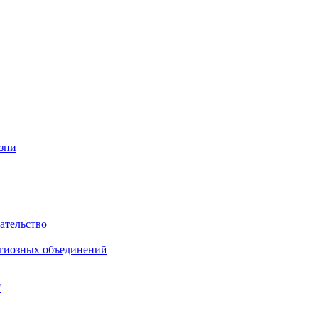
изни
ательство
игиозных объединений
"