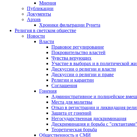
Мнения
Публикации
Документы
Архив
Хроники фильтрации Рунета
Религия в светском обществе
Новости
Власти
Правовое регулирование
Покровительство властей
Чувства верующих
Участие в выборах и в политической ж
Дискуссии о религии и власти
Дискуссии о религии и праве
Религии и карантин
Соглашения
Гонения
Административное и полицейское вмеш
Места для молитвы
Отказ в регистрации и ликвидация рел
Защита от гонений
Негосударственная дискриминация
Дискриминация и борьба с "сектантами
Теоретическая борьба
Общественность и СМИ