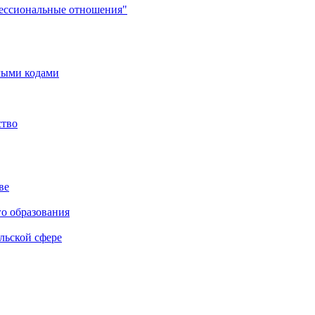
фессиональные отношения"
мыми кодами
ство
ве
го образования
льской сфере