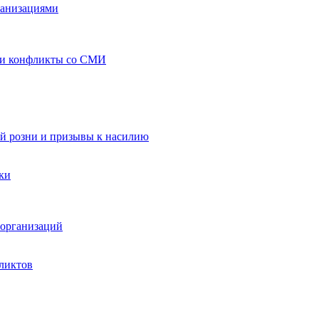
ганизациями
 и конфликты со СМИ
й розни и призывы к насилию
ки
организаций
ликтов