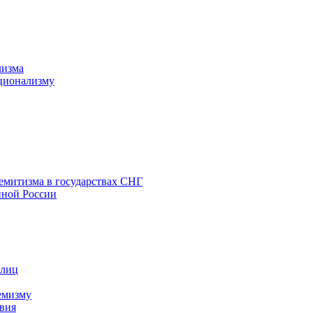
лизма
ционализму
емитизма в государствах СНГ
нной России
 лиц
емизму
вия