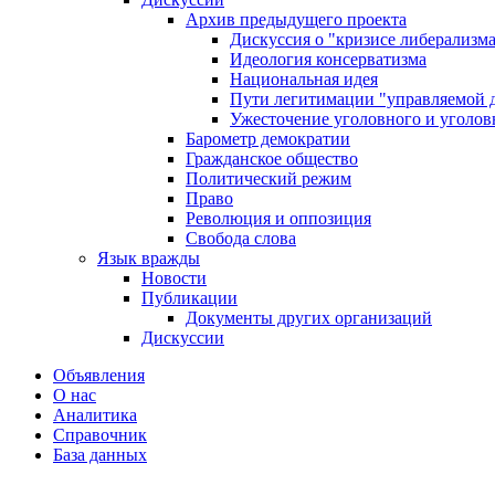
Архив предыдущего проекта
Дискуссия о "кризисе либерализм
Идеология консерватизма
Национальная идея
Пути легитимации "управляемой 
Ужесточение уголовного и уголов
Барометр демократии
Гражданское общество
Политический режим
Право
Революция и оппозиция
Свобода слова
Язык вражды
Новости
Публикации
Документы других организаций
Дискуссии
Объявления
О нас
Аналитика
Справочник
База данных