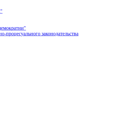
а"
демократии"
но-процесуального законодательства