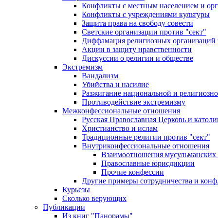
Конфликты с местным населением и ор
Конфликты с учреждениями культуры
Защита права на свободу совести
Светские организации против "сект"
Диффамация религиозных организаций
Акции в защиту нравственности
Дискуссии о религии и обществе
Экстремизм
Вандализм
Убийства и насилие
Разжигание национальной и религиозно
Противодействие экстремизму
Межконфессиональные отношения
Русская Православная Церковь и католи
Христианство и ислам
Традиционные религии против "сект"
Внутриконфессиональные отношения
Взаимоотношения мусульманских 
Православные юрисдикции
Прочие конфессии
Другие примеры сотрудничества и конф
Курьезы
Сколько верующих
Публикации
Из книг "Панорамы"