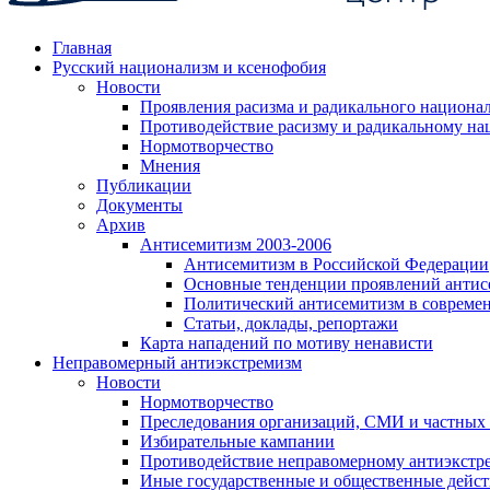
Главная
Русский национализм и ксенофобия
Новости
Проявления расизма и радикального национа
Противодействие расизму и радикальному на
Нормотворчество
Мнения
Публикации
Документы
Архив
Антисемитизм 2003-2006
Антисемитизм в Российской Федерации
Основные тенденции проявлений антис
Политический антисемитизм в совреме
Статьи, доклады, репортажи
Карта нападений по мотиву ненависти
Неправомерный антиэкстремизм
Новости
Нормотворчество
Преследования организаций, СМИ и частных
Избирательные кампании
Противодействие неправомерному антиэкстр
Иные государственные и общественные дейст