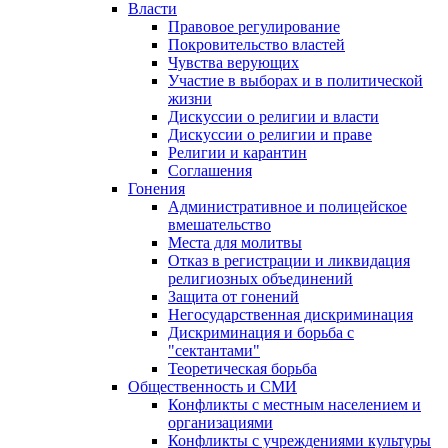
Власти
Правовое регулирование
Покровительство властей
Чувства верующих
Участие в выборах и в политической
жизни
Дискуссии о религии и власти
Дискуссии о религии и праве
Религии и карантин
Соглашения
Гонения
Административное и полицейское
вмешательство
Места для молитвы
Отказ в регистрации и ликвидация
религиозных объединений
Защита от гонений
Негосударственная дискриминация
Дискриминация и борьба с
"сектантами"
Теоретическая борьба
Общественность и СМИ
Конфликты с местным населением и
организациями
Конфликты с учреждениями культуры