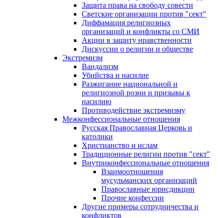
Защита права на свободу совести
Светские организации против "сект"
Диффамация религиозных
организаций и конфликты со СМИ
Акции в защиту нравственности
Дискуссии о религии и обществе
Экстремизм
Вандализм
Убийства и насилие
Разжигание национальной и
религиозной розни и призывы к
насилию
Противодействие экстремизму
Межконфессиональные отношения
Русская Православная Церковь и
католики
Христианство и ислам
Традиционные религии против "сект"
Внутриконфессиональные отношения
Взаимоотношения
мусульманских организаций
Православные юрисдикции
Прочие конфессии
Другие примеры сотрудничества и
конфликтов