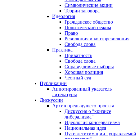
Символические акции
Теории заговора
Идеология
Гражданское общество
Политический режим
Право
Революция и контрреволюция
Свобода слова
Практика
Приватность
Свобода слова
Справедливые выборы
Хорошая полиция
Честный суд
Публикации
Аннотированный указатель
литературы
Дискуссии
Архив предыдущего проекта
Дискуссия о "кризисе
либерализма"
Идеология консерватизма
Национальная идея
Пути легитимации "управляемой