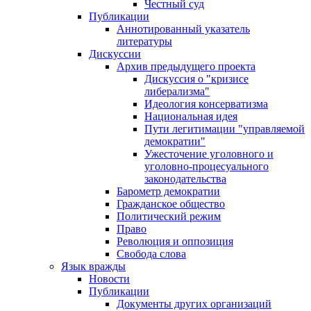
Честный суд
Публикации
Аннотированный указатель
литературы
Дискуссии
Архив предыдущего проекта
Дискуссия о "кризисе
либерализма"
Идеология консерватизма
Национальная идея
Пути легитимации "управляемой
демократии"
Ужесточение уголовного и
уголовно-процесуального
законодательства
Барометр демократии
Гражданское общество
Политический режим
Право
Революция и оппозиция
Свобода слова
Язык вражды
Новости
Публикации
Документы других организаций