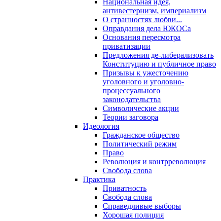
Национальная идея,
антивестернизм, империализм
О странностях любви...
Оправдания дела ЮКОСа
Основания пересмотра
приватизации
Предложения де-либерализовать
Конституцию и публичное право
Призывы к ужесточению
уголовного и уголовно-
процессуального
законодательства
Символические акции
Теории заговора
Идеология
Гражданское общество
Политический режим
Право
Революция и контрреволюция
Свобода слова
Практика
Приватность
Свобода слова
Справедливые выборы
Хорошая полиция