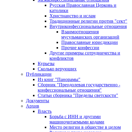
Русская Православная Церковь и
католики
Христианство и ислам
Традиционные религии против "сект"
Внутриконфессиональные отношения
Взаимоотношения
мусульманских организаций
Православные юрисдикции
Прочие конфессии
Другие примеры сотрудничества и
конфликтов
Курьезы
Сколько верующих
Публикации
Из книг "Панорамы"
Сборник "Преодолевая государственно -
конфессиональные отношения"
Статьи сборника "Пределы светскости"
Документы
Архив
Власть
Борьба с ИНН и другими
машиночитаемыми кодами
Место религии в обществе в целом