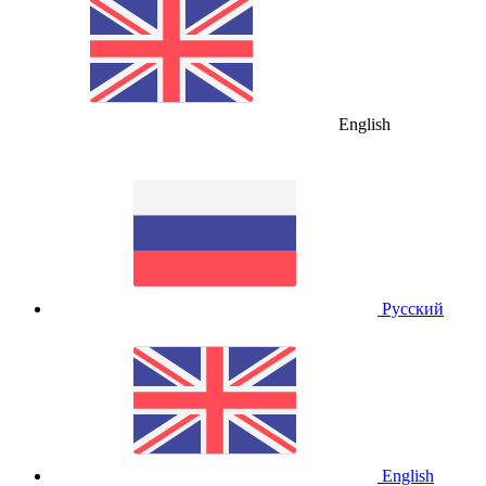
English
Русский
English