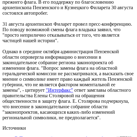
прежнего флага. В его поддержку по благословению
архиепископа Пензенского и Кузнецкого Филарета 30 августа
состоялся автопробег.
31 августа архиепископ Филарет провел пресс-конференцию.
По поводу возможной смены флага владыка заявил, что
"просто неприлично отказываться от того, что является
частицей нашей истории".
Однако в середине октября администрация Пензенской
области опровергла информацию о внесении в
законодательное собрание региона законопроекта об
изменении флага. "Вопрос замены флага на областной
геральдической комиссии не рассматривался, а высказать свое
мнение о символике имеет право каждый житель Пензенской
губернии, что не является фактором моментальной ее
замены", - цитирует
"Интерфакс"
ответ замглавы областного
правительства Елены Столяровой на обращения
общественности в защиту флага. Е. Столярова подчеркнула,
что внесение в законодательное собрание области
"законопроектов, касающихся каких-либо изменений
региональной символики, не предполагается".
Источники