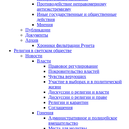
Противодействие неправомерному
антиэкстремизму
Иные государственные и общественные
действия
Мнения
Публикации
Документы
Архив
Хроники фильтрации Рунета
Религия в светском обществе
Новости
Власти
Правовое регулирование
Покровительство властей
Чувства верующих
Участие в выборах и в политической
жизни
Дискуссии о религии и власти
Дискуссии о религии и праве
Религии и карантин
Соглашения
Гонения
Административное и полицейское
вмешательство
Места для молитвы