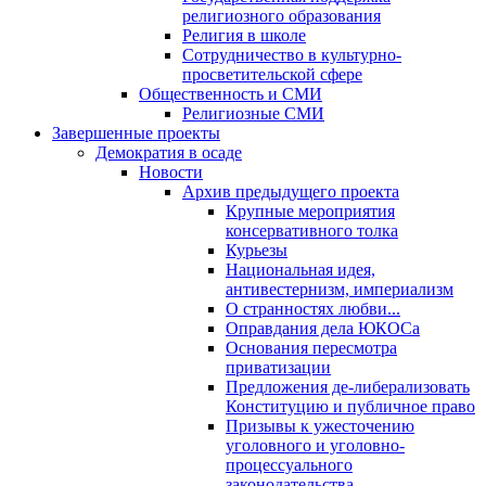
религиозного образования
Религия в школе
Сотрудничество в культурно-
просветительской сфере
Общественность и СМИ
Религиозные СМИ
Завершенные проекты
Демократия в осаде
Новости
Архив предыдущего проекта
Крупные мероприятия
консервативного толка
Курьезы
Национальная идея,
антивестернизм, империализм
О странностях любви...
Оправдания дела ЮКОСа
Основания пересмотра
приватизации
Предложения де-либерализовать
Конституцию и публичное право
Призывы к ужесточению
уголовного и уголовно-
процессуального
законодательства