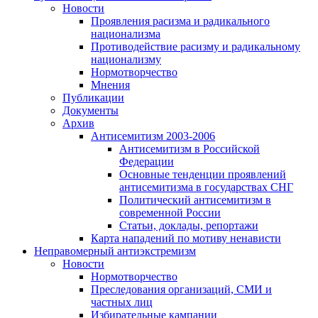
Новости
Проявления расизма и радикального
национализма
Противодействие расизму и радикальному
национализму
Нормотворчество
Мнения
Публикации
Документы
Архив
Антисемитизм 2003-2006
Антисемитизм в Российской
Федерации
Основные тенденции проявлений
антисемитизма в государствах СНГ
Политический антисемитизм в
современной России
Статьи, доклады, репортажи
Карта нападений по мотиву ненависти
Неправомерный антиэкстремизм
Новости
Нормотворчество
Преследования организаций, СМИ и
частных лиц
Избирательные кампании