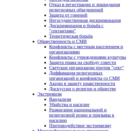
Отказ в регистрации и ликвидация
религиозных объединений
Защита от гонений
Негосударственная дискриминация
Дискриминация и борьба с
"сектантами"
Теоретическая борьба
Общественность и СМИ
Конфликты с местным населением и
организациями
Конфликты с учреждениями культуры
Защита права на свободу совести
Светские организации против "сект"
Диффамация религиозных
организаций и конфликты со СМИ
Акции в защиту нравственности
Дискуссии о религии и обществе
Экстремизм
Вандализм
Убийства и насилие
Разжигание национальной и
религиозной розни и призывы к
насилию
Противодействие экстремизму
Межконфессиональные отношения