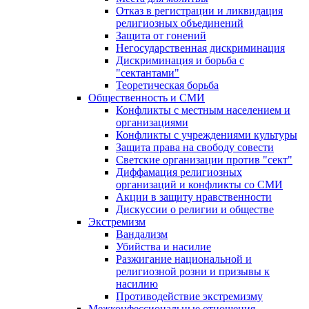
Отказ в регистрации и ликвидация
религиозных объединений
Защита от гонений
Негосударственная дискриминация
Дискриминация и борьба с
"сектантами"
Теоретическая борьба
Общественность и СМИ
Конфликты с местным населением и
организациями
Конфликты с учреждениями культуры
Защита права на свободу совести
Светские организации против "сект"
Диффамация религиозных
организаций и конфликты со СМИ
Акции в защиту нравственности
Дискуссии о религии и обществе
Экстремизм
Вандализм
Убийства и насилие
Разжигание национальной и
религиозной розни и призывы к
насилию
Противодействие экстремизму
Межконфессиональные отношения