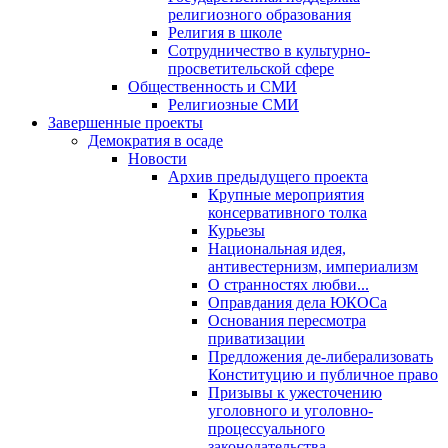
религиозного образования
Религия в школе
Сотрудничество в культурно-
просветительской сфере
Общественность и СМИ
Религиозные СМИ
Завершенные проекты
Демократия в осаде
Новости
Архив предыдущего проекта
Крупные мероприятия
консервативного толка
Курьезы
Национальная идея,
антивестернизм, империализм
О странностях любви...
Оправдания дела ЮКОСа
Основания пересмотра
приватизации
Предложения де-либерализовать
Конституцию и публичное право
Призывы к ужесточению
уголовного и уголовно-
процессуального
законодательства