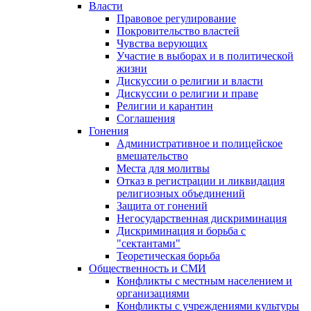
Власти
Правовое регулирование
Покровительство властей
Чувства верующих
Участие в выборах и в политической
жизни
Дискуссии о религии и власти
Дискуссии о религии и праве
Религии и карантин
Соглашения
Гонения
Административное и полицейское
вмешательство
Места для молитвы
Отказ в регистрации и ликвидация
религиозных объединений
Защита от гонений
Негосударственная дискриминация
Дискриминация и борьба с
"сектантами"
Теоретическая борьба
Общественность и СМИ
Конфликты с местным населением и
организациями
Конфликты с учреждениями культуры