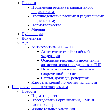
Новости
Проявления расизма и радикального
национализма
Противодействие расизму и радикальному
национализму
Нормотворчество
Мнения
Публикации
Документы
Архив
Антисемитизм 2003-2006
Антисемитизм в Российской
Федерации
Основные тенденции проявлений
антисемитизма в государствах СНГ
Политический антисемитизм в
современной России
Статьи, доклады, репортажи
Карта нападений по мотиву ненависти
Неправомерный антиэкстремизм
Новости
Нормотворчество
Преследования организаций, СМИ и
частных лиц
Избирательные кампании