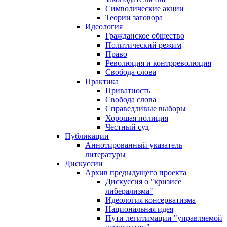
Символические акции
Теории заговора
Идеология
Гражданское общество
Политический режим
Право
Революция и контрреволюция
Свобода слова
Практика
Приватность
Свобода слова
Справедливые выборы
Хорошая полиция
Честный суд
Публикации
Аннотированный указатель
литературы
Дискуссии
Архив предыдущего проекта
Дискуссия о "кризисе
либерализма"
Идеология консерватизма
Национальная идея
Пути легитимации "управляемой