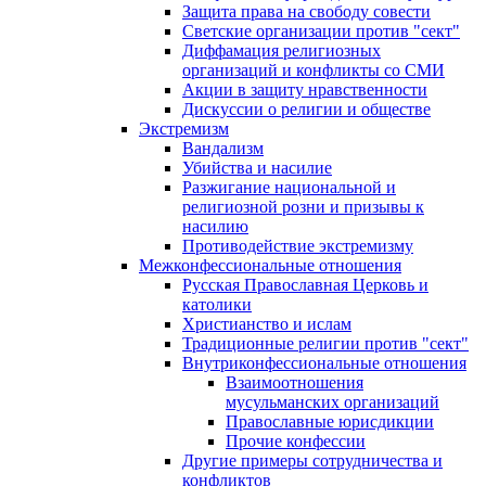
Защита права на свободу совести
Светские организации против "сект"
Диффамация религиозных
организаций и конфликты со СМИ
Акции в защиту нравственности
Дискуссии о религии и обществе
Экстремизм
Вандализм
Убийства и насилие
Разжигание национальной и
религиозной розни и призывы к
насилию
Противодействие экстремизму
Межконфессиональные отношения
Русская Православная Церковь и
католики
Христианство и ислам
Традиционные религии против "сект"
Внутриконфессиональные отношения
Взаимоотношения
мусульманских организаций
Православные юрисдикции
Прочие конфессии
Другие примеры сотрудничества и
конфликтов