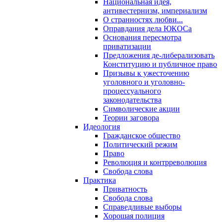
Национальная идея,
антивестернизм, империализм
О странностях любви...
Оправдания дела ЮКОСа
Основания пересмотра
приватизации
Предложения де-либерализовать
Конституцию и публичное право
Призывы к ужесточению
уголовного и уголовно-
процессуального
законодательства
Символические акции
Теории заговора
Идеология
Гражданское общество
Политический режим
Право
Революция и контрреволюция
Свобода слова
Практика
Приватность
Свобода слова
Справедливые выборы
Хорошая полиция