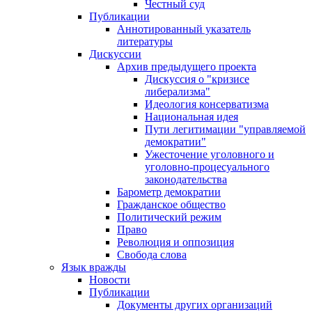
Честный суд
Публикации
Аннотированный указатель
литературы
Дискуссии
Архив предыдущего проекта
Дискуссия о "кризисе
либерализма"
Идеология консерватизма
Национальная идея
Пути легитимации "управляемой
демократии"
Ужесточение уголовного и
уголовно-процесуального
законодательства
Барометр демократии
Гражданское общество
Политический режим
Право
Революция и оппозиция
Свобода слова
Язык вражды
Новости
Публикации
Документы других организаций