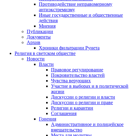
Противодействие неправомерному
антиэкстремизму
Иные государственные и общественные
действия
Мнения
Публикации
Документы
Архив
Хроники фильтрации Рунета
Религия в светском обществе
Новости
Власти
Правовое регулирование
Покровительство властей
Чувства верующих
Участие в выборах и в политической
жизни
Дискуссии о религии и власти
Дискуссии о религии и праве
Религии и карантин
Соглашения
Гонения
Административное и полицейское
вмешательство
Места для молитвы