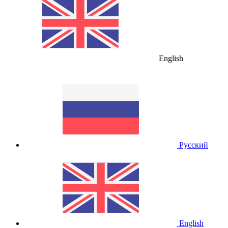
English
Русский
English