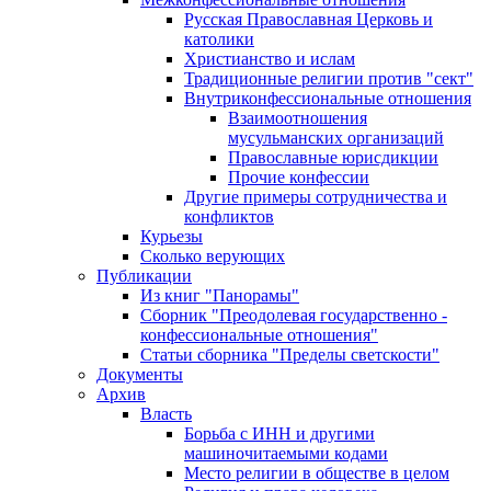
Русская Православная Церковь и
католики
Христианство и ислам
Традиционные религии против "сект"
Внутриконфессиональные отношения
Взаимоотношения
мусульманских организаций
Православные юрисдикции
Прочие конфессии
Другие примеры сотрудничества и
конфликтов
Курьезы
Сколько верующих
Публикации
Из книг "Панорамы"
Сборник "Преодолевая государственно -
конфессиональные отношения"
Статьи сборника "Пределы светскости"
Документы
Архив
Власть
Борьба с ИНН и другими
машиночитаемыми кодами
Место религии в обществе в целом