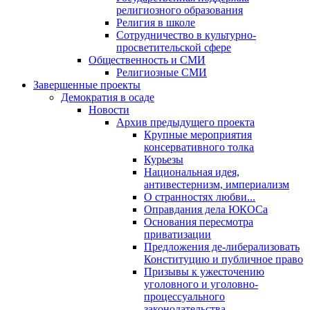
религиозного образования
Религия в школе
Сотрудничество в культурно-
просветительской сфере
Общественность и СМИ
Религиозные СМИ
Завершенные проекты
Демократия в осаде
Новости
Архив предыдущего проекта
Крупные мероприятия
консервативного толка
Курьезы
Национальная идея,
антивестернизм, империализм
О странностях любви...
Оправдания дела ЮКОСа
Основания пересмотра
приватизации
Предложения де-либерализовать
Конституцию и публичное право
Призывы к ужесточению
уголовного и уголовно-
процессуального
законодательства