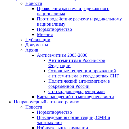
Новости
Проявления расизма и радикального
национализма
Противодействие расизму и радикальному
национализму
Нормотворчество
Мнения
Публикации
Документы
Архив
Антисемитизм 2003-2006
Антисемитизм в Российской
Федерации
Основные тенденции проявлений
антисемитизма в государствах СНГ
Политический антисемитизм в
современной России
Статьи, доклады, репортажи
Карта нападений по мотиву ненависти
Неправомерный антиэкстремизм
Новости
Нормотворчество
Преследования организаций, СМИ и
частных лиц
Избирательные кампании