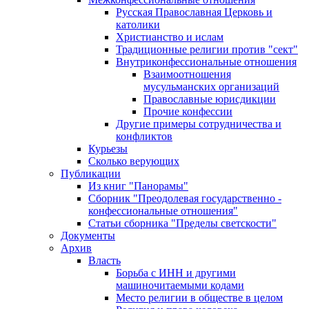
Русская Православная Церковь и
католики
Христианство и ислам
Традиционные религии против "сект"
Внутриконфессиональные отношения
Взаимоотношения
мусульманских организаций
Православные юрисдикции
Прочие конфессии
Другие примеры сотрудничества и
конфликтов
Курьезы
Сколько верующих
Публикации
Из книг "Панорамы"
Сборник "Преодолевая государственно -
конфессиональные отношения"
Статьи сборника "Пределы светскости"
Документы
Архив
Власть
Борьба с ИНН и другими
машиночитаемыми кодами
Место религии в обществе в целом