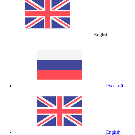
English
Русский
English