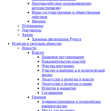
Противодействие неправомерному
антиэкстремизму
Иные государственные и общественные
действия
Мнения
Публикации
Документы
Архив
Хроники фильтрации Рунета
Религия в светском обществе
Новости
Власти
Правовое регулирование
Покровительство властей
Чувства верующих
Участие в выборах и в политической
жизни
Дискуссии о религии и власти
Дискуссии о религии и праве
Религии и карантин
Соглашения
Гонения
Административное и полицейское
вмешательство
Места для молитвы