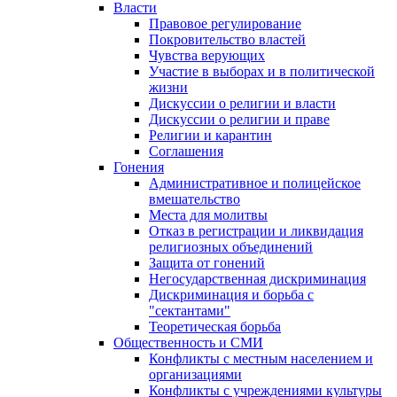
Власти
Правовое регулирование
Покровительство властей
Чувства верующих
Участие в выборах и в политической
жизни
Дискуссии о религии и власти
Дискуссии о религии и праве
Религии и карантин
Соглашения
Гонения
Административное и полицейское
вмешательство
Места для молитвы
Отказ в регистрации и ликвидация
религиозных объединений
Защита от гонений
Негосударственная дискриминация
Дискриминация и борьба с
"сектантами"
Теоретическая борьба
Общественность и СМИ
Конфликты с местным населением и
организациями
Конфликты с учреждениями культуры