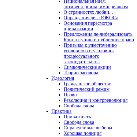
Национальная идея,
антивестернизм, империализм
О странностях любви...
Оправдания дела ЮКОСа
Основания пересмотра
приватизации
Предложения де-либерализовать
Конституцию и публичное право
Призывы к ужесточению
уголовного и уголовно-
процессуального
законодательства
Символические акции
Теории заговора
Идеология
Гражданское общество
Политический режим
Право
Революция и контрреволюция
Свобода слова
Практика
Приватность
Свобода слова
Справедливые выборы
Хорошая полиция