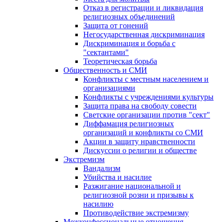
Отказ в регистрации и ликвидация
религиозных объединений
Защита от гонений
Негосударственная дискриминация
Дискриминация и борьба с
"сектантами"
Теоретическая борьба
Общественность и СМИ
Конфликты с местным населением и
организациями
Конфликты с учреждениями культуры
Защита права на свободу совести
Светские организации против "сект"
Диффамация религиозных
организаций и конфликты со СМИ
Акции в защиту нравственности
Дискуссии о религии и обществе
Экстремизм
Вандализм
Убийства и насилие
Разжигание национальной и
религиозной розни и призывы к
насилию
Противодействие экстремизму
Межконфессиональные отношения