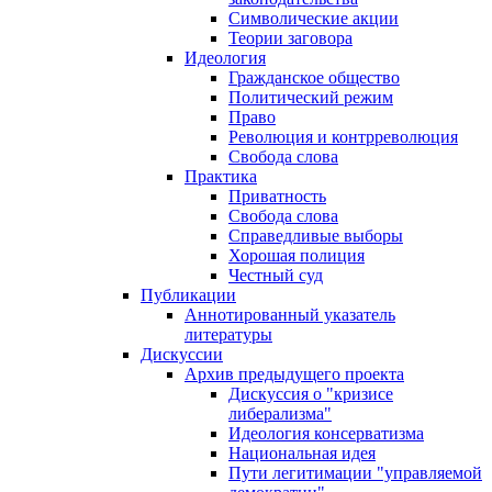
Символические акции
Теории заговора
Идеология
Гражданское общество
Политический режим
Право
Революция и контрреволюция
Свобода слова
Практика
Приватность
Свобода слова
Справедливые выборы
Хорошая полиция
Честный суд
Публикации
Аннотированный указатель
литературы
Дискуссии
Архив предыдущего проекта
Дискуссия о "кризисе
либерализма"
Идеология консерватизма
Национальная идея
Пути легитимации "управляемой