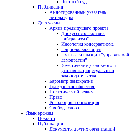
Честный суд
Публикации
Аннотированный указатель
литературы
Дискуссии
Архив предыдущего проекта
Дискуссия о "кризисе
либерализма"
Идеология консерватизма
Национальная идея
Пути легитимации "управляемой
демократии"
Ужесточение уголовного и
уголовно-процесуального
законодательства
Барометр демократии
Гражданское общество
Политический режим
Право
Революция и оппозиция
Свобода слова
Язык вражды
Новости
Публикации
Документы других организаций