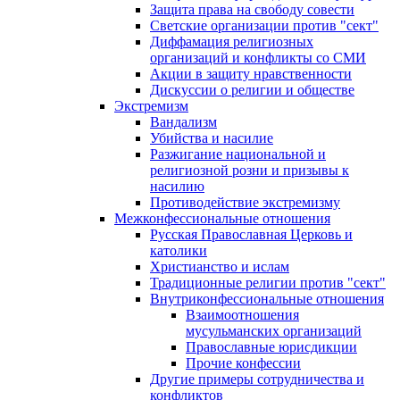
Защита права на свободу совести
Светские организации против "сект"
Диффамация религиозных
организаций и конфликты со СМИ
Акции в защиту нравственности
Дискуссии о религии и обществе
Экстремизм
Вандализм
Убийства и насилие
Разжигание национальной и
религиозной розни и призывы к
насилию
Противодействие экстремизму
Межконфессиональные отношения
Русская Православная Церковь и
католики
Христианство и ислам
Традиционные религии против "сект"
Внутриконфессиональные отношения
Взаимоотношения
мусульманских организаций
Православные юрисдикции
Прочие конфессии
Другие примеры сотрудничества и
конфликтов