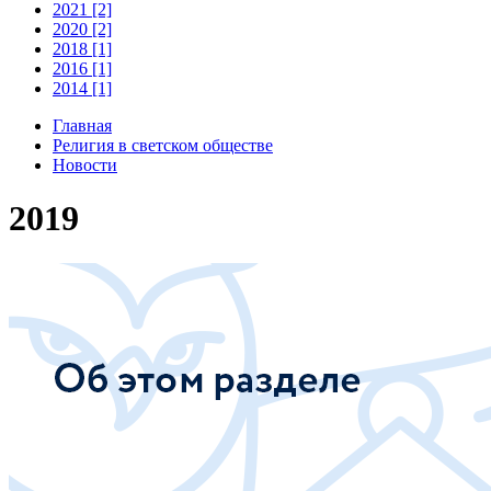
2021 [2]
2020 [2]
2018 [1]
2016 [1]
2014 [1]
Главная
Религия в светском обществе
Новости
2019