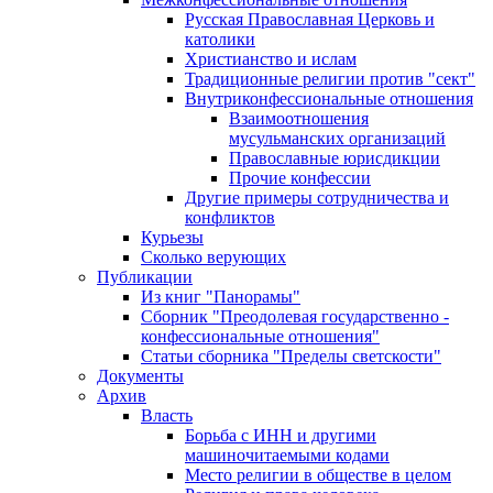
Русская Православная Церковь и
католики
Христианство и ислам
Традиционные религии против "сект"
Внутриконфессиональные отношения
Взаимоотношения
мусульманских организаций
Православные юрисдикции
Прочие конфессии
Другие примеры сотрудничества и
конфликтов
Курьезы
Сколько верующих
Публикации
Из книг "Панорамы"
Сборник "Преодолевая государственно -
конфессиональные отношения"
Статьи сборника "Пределы светскости"
Документы
Архив
Власть
Борьба с ИНН и другими
машиночитаемыми кодами
Место религии в обществе в целом