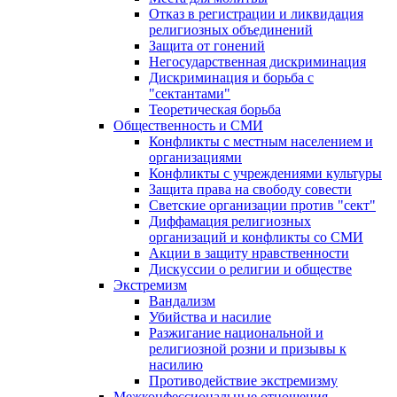
Отказ в регистрации и ликвидация
религиозных объединений
Защита от гонений
Негосударственная дискриминация
Дискриминация и борьба с
"сектантами"
Теоретическая борьба
Общественность и СМИ
Конфликты с местным населением и
организациями
Конфликты с учреждениями культуры
Защита права на свободу совести
Светские организации против "сект"
Диффамация религиозных
организаций и конфликты со СМИ
Акции в защиту нравственности
Дискуссии о религии и обществе
Экстремизм
Вандализм
Убийства и насилие
Разжигание национальной и
религиозной розни и призывы к
насилию
Противодействие экстремизму
Межконфессиональные отношения