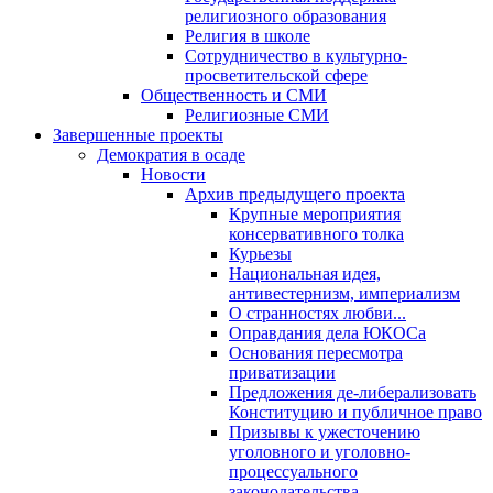
религиозного образования
Религия в школе
Сотрудничество в культурно-
просветительской сфере
Общественность и СМИ
Религиозные СМИ
Завершенные проекты
Демократия в осаде
Новости
Архив предыдущего проекта
Крупные мероприятия
консервативного толка
Курьезы
Национальная идея,
антивестернизм, империализм
О странностях любви...
Оправдания дела ЮКОСа
Основания пересмотра
приватизации
Предложения де-либерализовать
Конституцию и публичное право
Призывы к ужесточению
уголовного и уголовно-
процессуального
законодательства