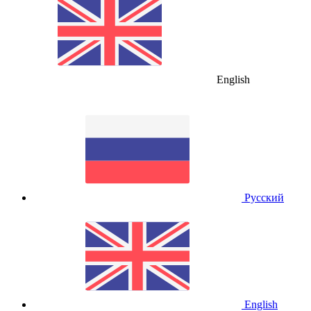
English
Русский
English