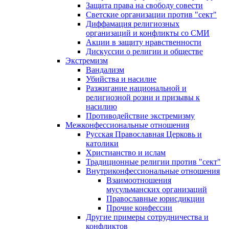
Защита права на свободу совести
Светские организации против "сект"
Диффамация религиозных
организаций и конфликты со СМИ
Акции в защиту нравственности
Дискуссии о религии и обществе
Экстремизм
Вандализм
Убийства и насилие
Разжигание национальной и
религиозной розни и призывы к
насилию
Противодействие экстремизму
Межконфессиональные отношения
Русская Православная Церковь и
католики
Христианство и ислам
Традиционные религии против "сект"
Внутриконфессиональные отношения
Взаимоотношения
мусульманских организаций
Православные юрисдикции
Прочие конфессии
Другие примеры сотрудничества и
конфликтов