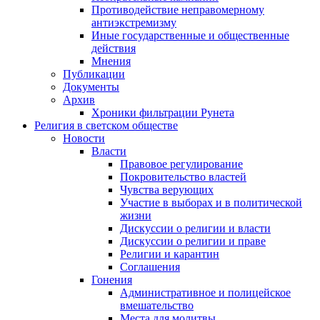
Противодействие неправомерному
антиэкстремизму
Иные государственные и общественные
действия
Мнения
Публикации
Документы
Архив
Хроники фильтрации Рунета
Религия в светском обществе
Новости
Власти
Правовое регулирование
Покровительство властей
Чувства верующих
Участие в выборах и в политической
жизни
Дискуссии о религии и власти
Дискуссии о религии и праве
Религии и карантин
Соглашения
Гонения
Административное и полицейское
вмешательство
Места для молитвы