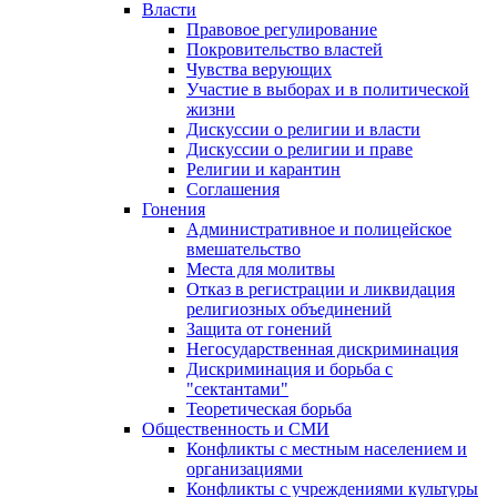
Власти
Правовое регулирование
Покровительство властей
Чувства верующих
Участие в выборах и в политической
жизни
Дискуссии о религии и власти
Дискуссии о религии и праве
Религии и карантин
Соглашения
Гонения
Административное и полицейское
вмешательство
Места для молитвы
Отказ в регистрации и ликвидация
религиозных объединений
Защита от гонений
Негосударственная дискриминация
Дискриминация и борьба с
"сектантами"
Теоретическая борьба
Общественность и СМИ
Конфликты с местным населением и
организациями
Конфликты с учреждениями культуры