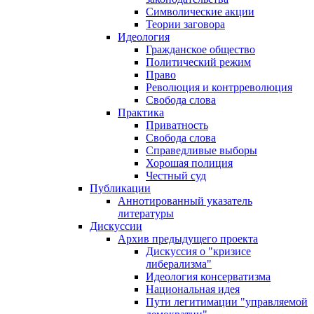
Символические акции
Теории заговора
Идеология
Гражданское общество
Политический режим
Право
Революция и контрреволюция
Свобода слова
Практика
Приватность
Свобода слова
Справедливые выборы
Хорошая полиция
Честный суд
Публикации
Аннотированный указатель
литературы
Дискуссии
Архив предыдущего проекта
Дискуссия о "кризисе
либерализма"
Идеология консерватизма
Национальная идея
Пути легитимации "управляемой