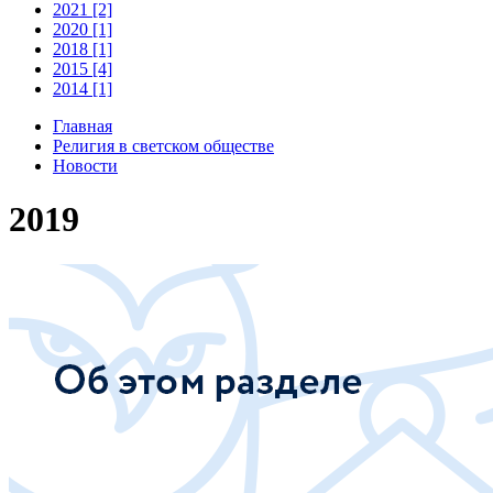
2021 [2]
2020 [1]
2018 [1]
2015 [4]
2014 [1]
Главная
Религия в светском обществе
Новости
2019