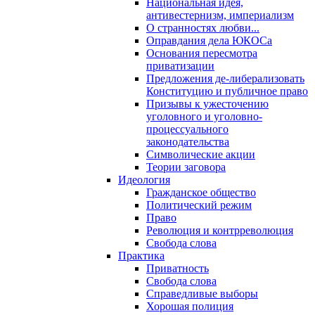
Национальная идея,
антивестернизм, империализм
О странностях любви...
Оправдания дела ЮКОСа
Основания пересмотра
приватизации
Предложения де-либерализовать
Конституцию и публичное право
Призывы к ужесточению
уголовного и уголовно-
процессуального
законодательства
Символические акции
Теории заговора
Идеология
Гражданское общество
Политический режим
Право
Революция и контрреволюция
Свобода слова
Практика
Приватность
Свобода слова
Справедливые выборы
Хорошая полиция