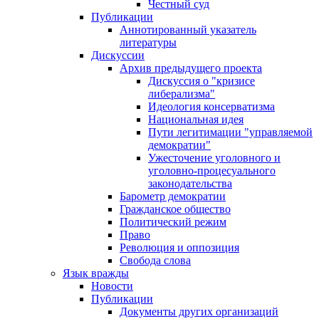
Честный суд
Публикации
Аннотированный указатель
литературы
Дискуссии
Архив предыдущего проекта
Дискуссия о "кризисе
либерализма"
Идеология консерватизма
Национальная идея
Пути легитимации "управляемой
демократии"
Ужесточение уголовного и
уголовно-процесуального
законодательства
Барометр демократии
Гражданское общество
Политический режим
Право
Революция и оппозиция
Свобода слова
Язык вражды
Новости
Публикации
Документы других организаций