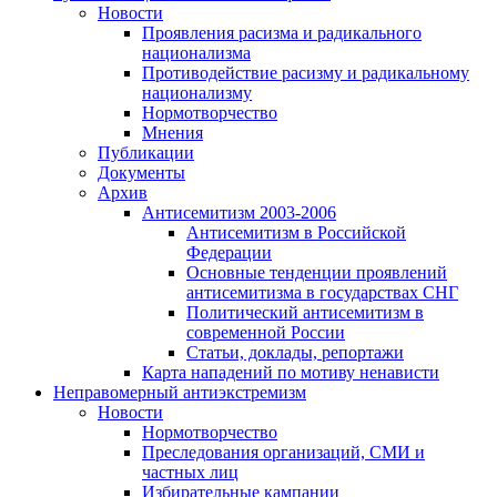
Новости
Проявления расизма и радикального
национализма
Противодействие расизму и радикальному
национализму
Нормотворчество
Мнения
Публикации
Документы
Архив
Антисемитизм 2003-2006
Антисемитизм в Российской
Федерации
Основные тенденции проявлений
антисемитизма в государствах СНГ
Политический антисемитизм в
современной России
Статьи, доклады, репортажи
Карта нападений по мотиву ненависти
Неправомерный антиэкстремизм
Новости
Нормотворчество
Преследования организаций, СМИ и
частных лиц
Избирательные кампании