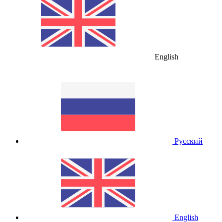
English
Русский
English