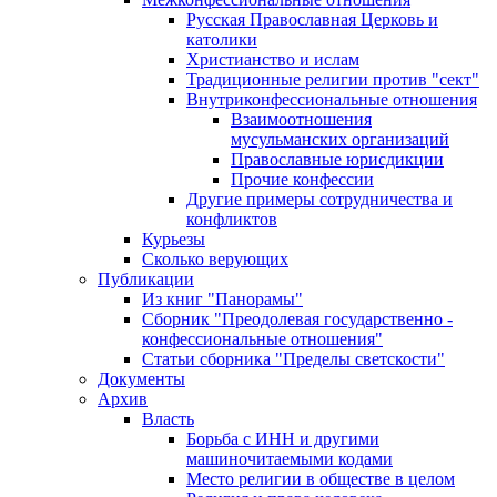
Русская Православная Церковь и
католики
Христианство и ислам
Традиционные религии против "сект"
Внутриконфессиональные отношения
Взаимоотношения
мусульманских организаций
Православные юрисдикции
Прочие конфессии
Другие примеры сотрудничества и
конфликтов
Курьезы
Сколько верующих
Публикации
Из книг "Панорамы"
Сборник "Преодолевая государственно -
конфессиональные отношения"
Статьи сборника "Пределы светскости"
Документы
Архив
Власть
Борьба с ИНН и другими
машиночитаемыми кодами
Место религии в обществе в целом