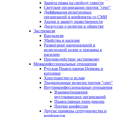
Защита права на свободу совести
Светские организации против "сект"
Диффамация религиозных
организаций и конфликты со СМИ
Акции в защиту нравственности
Дискуссии о религии и обществе
Экстремизм
Вандализм
Убийства и насилие
Разжигание национальной и
религиозной розни и призывы к
насилию
Противодействие экстремизму
Межконфессиональные отношения
Русская Православная Церковь и
католики
Христианство и ислам
Традиционные религии против "сект"
Внутриконфессиональные отношения
Взаимоотношения
мусульманских организаций
Православные юрисдикции
Прочие конфессии
Другие примеры сотрудничества и
конфликтов