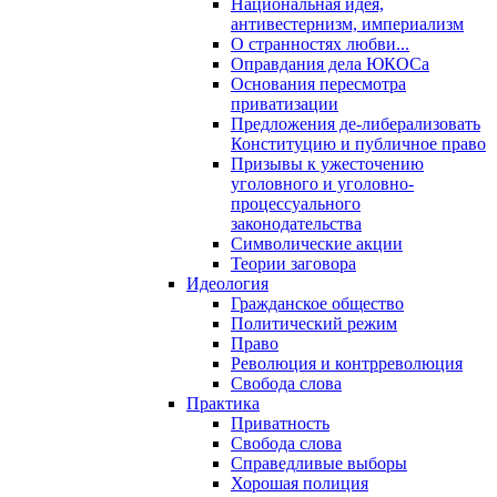
Национальная идея,
антивестернизм, империализм
О странностях любви...
Оправдания дела ЮКОСа
Основания пересмотра
приватизации
Предложения де-либерализовать
Конституцию и публичное право
Призывы к ужесточению
уголовного и уголовно-
процессуального
законодательства
Символические акции
Теории заговора
Идеология
Гражданское общество
Политический режим
Право
Революция и контрреволюция
Свобода слова
Практика
Приватность
Свобода слова
Справедливые выборы
Хорошая полиция