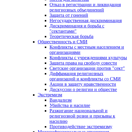
Отказ в регистрации и ликвидация
религиозных объединений
Защита от гонений
Негосударственная дискриминация
Дискриминация и борьба с
"сектантами"
Теоретическая борьба
Общественность и СМИ
Конфликты с местным населением и
организациями
Конфликты с учреждениями культуры
Защита права на свободу совести
Светские организации против "сект"
Диффамация религиозных
организаций и конфликты со СМИ
Акции в защиту нравственности
Дискуссии о религии и обществе
Экстремизм
Вандализм
Убийства и насилие
Разжигание национальной и
религиозной розни и призывы к
насилию
Противодействие экстремизму
Межконфессиональные отношения