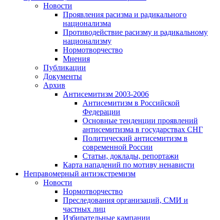
Новости
Проявления расизма и радикального
национализма
Противодействие расизму и радикальному
национализму
Нормотворчество
Мнения
Публикации
Документы
Архив
Антисемитизм 2003-2006
Антисемитизм в Российской
Федерации
Основные тенденции проявлений
антисемитизма в государствах СНГ
Политический антисемитизм в
современной России
Статьи, доклады, репортажи
Карта нападений по мотиву ненависти
Неправомерный антиэкстремизм
Новости
Нормотворчество
Преследования организаций, СМИ и
частных лиц
Избирательные кампании