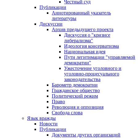
Честный суд
Публикации
Аннотированный указатель
литературы
Дискуссии
Архив предыдущего проекта
Дискуссия о "кризисе
либерализма"
Идеология консерватизма
Национальная идея
Пути легитимации "управляемой
демократии"
Ужесточение уголовного и
уголовно-процесуального
законодательства
Барометр демократии
Гражданское общество
Политический режим
Право
Революция и оппозиция
Свобода слова
Язык вражды
Новости
Публикации
Документы других организаций