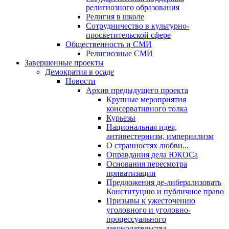
религиозного образования
Религия в школе
Сотрудничество в культурно-
просветительской сфере
Общественность и СМИ
Религиозные СМИ
Завершенные проекты
Демократия в осаде
Новости
Архив предыдущего проекта
Крупные мероприятия
консервативного толка
Курьезы
Национальная идея,
антивестернизм, империализм
О странностях любви...
Оправдания дела ЮКОСа
Основания пересмотра
приватизации
Предложения де-либерализовать
Конституцию и публичное право
Призывы к ужесточению
уголовного и уголовно-
процессуального
законодательства