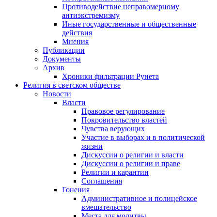
Противодействие неправомерному
антиэкстремизму
Иные государственные и общественные
действия
Мнения
Публикации
Документы
Архив
Хроники фильтрации Рунета
Религия в светском обществе
Новости
Власти
Правовое регулирование
Покровительство властей
Чувства верующих
Участие в выборах и в политической
жизни
Дискуссии о религии и власти
Дискуссии о религии и праве
Религии и карантин
Соглашения
Гонения
Административное и полицейское
вмешательство
Места для молитвы