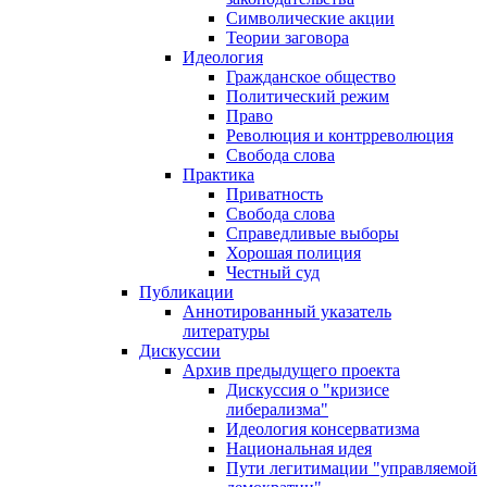
Символические акции
Теории заговора
Идеология
Гражданское общество
Политический режим
Право
Революция и контрреволюция
Свобода слова
Практика
Приватность
Свобода слова
Справедливые выборы
Хорошая полиция
Честный суд
Публикации
Аннотированный указатель
литературы
Дискуссии
Архив предыдущего проекта
Дискуссия о "кризисе
либерализма"
Идеология консерватизма
Национальная идея
Пути легитимации "управляемой