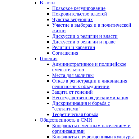
Власти
Правовое регулирование
Покровительство властей
Чувства верующих
Участие в выборах и в политической
жизни
Дискуссии о религии и власти
Дискуссии о религии и праве
Религии и карантин
Соглашения
Гонения
Административное и полицейское
вмешательство
Места для молитвы
Отказ в регистрации и ликвидация
религиозных объединений
Защита от гонений
Негосударственная дискриминация
Дискриминация и борьба с
"сектантами"
Теоретическая борьба
Общественность и СМИ
Конфликты с местным населением и
организациями
Конфликты с учреждениями культуры