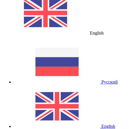
English
Русский
English