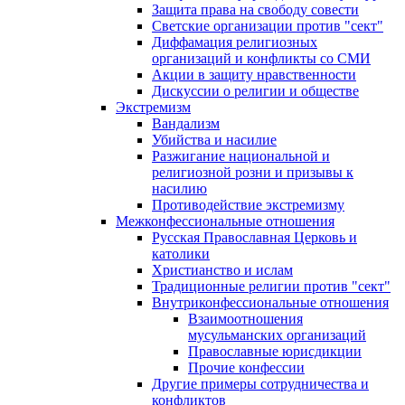
Защита права на свободу совести
Светские организации против "сект"
Диффамация религиозных
организаций и конфликты со СМИ
Акции в защиту нравственности
Дискуссии о религии и обществе
Экстремизм
Вандализм
Убийства и насилие
Разжигание национальной и
религиозной розни и призывы к
насилию
Противодействие экстремизму
Межконфессиональные отношения
Русская Православная Церковь и
католики
Христианство и ислам
Традиционные религии против "сект"
Внутриконфессиональные отношения
Взаимоотношения
мусульманских организаций
Православные юрисдикции
Прочие конфессии
Другие примеры сотрудничества и
конфликтов