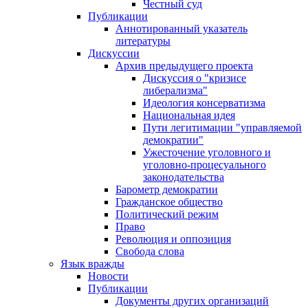
Честный суд
Публикации
Аннотированный указатель
литературы
Дискуссии
Архив предыдущего проекта
Дискуссия о "кризисе
либерализма"
Идеология консерватизма
Национальная идея
Пути легитимации "управляемой
демократии"
Ужесточение уголовного и
уголовно-процесуального
законодательства
Барометр демократии
Гражданское общество
Политический режим
Право
Революция и оппозиция
Свобода слова
Язык вражды
Новости
Публикации
Документы других организаций