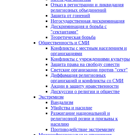
Отказ в регистрации и ликвидация
религиозных объединений
Защита от гонений
Негосударственная дискриминация
Дискриминация и борьба с
"сектантами"
Теоретическая борьба
Общественность и СМИ
Конфликты с местным населением и
организациями
Конфликты с учреждениями культуры
Защита права на свободу совести
Светские организации против "сект"
Диффамация религиозных
организаций и конфликты со СМИ
Акции в защиту нравственности
Дискуссии о религии и обществе
Экстремизм
Вандализм
Убийства и насилие
Разжигание национальной и
религиозной розни и призывы к
насилию
Противодействие экстремизму
Межконфессиональные отношения