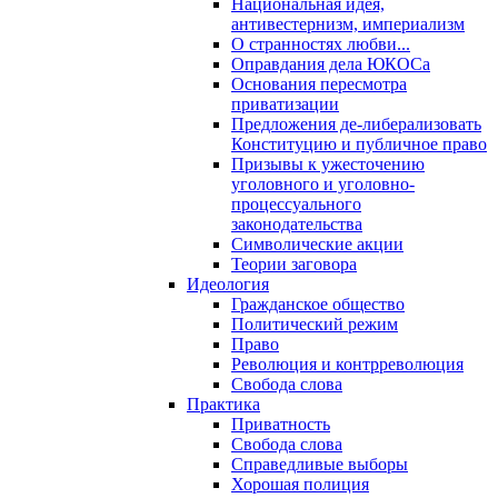
Национальная идея,
антивестернизм, империализм
О странностях любви...
Оправдания дела ЮКОСа
Основания пересмотра
приватизации
Предложения де-либерализовать
Конституцию и публичное право
Призывы к ужесточению
уголовного и уголовно-
процессуального
законодательства
Символические акции
Теории заговора
Идеология
Гражданское общество
Политический режим
Право
Революция и контрреволюция
Свобода слова
Практика
Приватность
Свобода слова
Справедливые выборы
Хорошая полиция