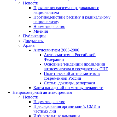
Новости
Проявления расизма и радикального
национализма
Противодействие расизму и радикальному
национализму
Нормотворчество
Мнения
Публикации
Документы
Архив
Антисемитизм 2003-2006
Антисемитизм в Российской
Федерации
Основные тенденции проявлений
антисемитизма в государствах СНГ
Политический антисемитизм в
современной России
Статьи, доклады, репортажи
Карта нападений по мотиву ненависти
Неправомерный антиэкстремизм
Новости
Нормотворчество
Преследования организаций, СМИ и
частных лиц
Избирательные кампании