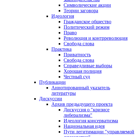
Символические акции
Теории заговора
Идеология
Гражданское общество
Политический режим
Право
Революция и контрреволюция
Свобода слова
Практика
Приватность
Свобода слова
Справедливые выборы
Хорошая полиция
Честный суд
Публикации
Аннотированный указатель
литературы
Дискуссии
Архив предыдущего проекта
Дискуссия о "кризисе
либерализма"
Идеология консерватизма
Национальная идея
Пути легитимации "управляемой