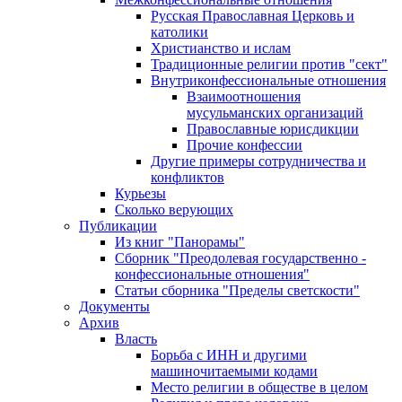
Русская Православная Церковь и
католики
Христианство и ислам
Традиционные религии против "сект"
Внутриконфессиональные отношения
Взаимоотношения
мусульманских организаций
Православные юрисдикции
Прочие конфессии
Другие примеры сотрудничества и
конфликтов
Курьезы
Сколько верующих
Публикации
Из книг "Панорамы"
Сборник "Преодолевая государственно -
конфессиональные отношения"
Статьи сборника "Пределы светскости"
Документы
Архив
Власть
Борьба с ИНН и другими
машиночитаемыми кодами
Место религии в обществе в целом