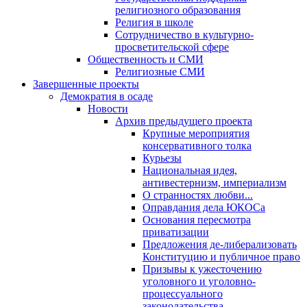
религиозного образования
Религия в школе
Сотрудничество в культурно-
просветительской сфере
Общественность и СМИ
Религиозные СМИ
Завершенные проекты
Демократия в осаде
Новости
Архив предыдущего проекта
Крупные мероприятия
консервативного толка
Курьезы
Национальная идея,
антивестернизм, империализм
О странностях любви...
Оправдания дела ЮКОСа
Основания пересмотра
приватизации
Предложения де-либерализовать
Конституцию и публичное право
Призывы к ужесточению
уголовного и уголовно-
процессуального
законодательства