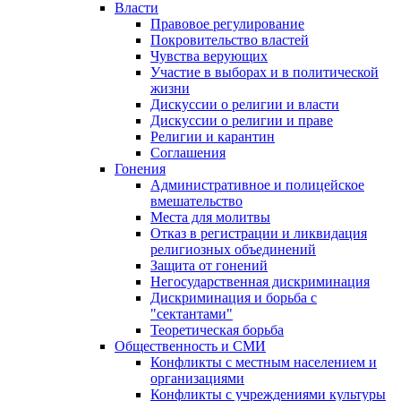
Власти
Правовое регулирование
Покровительство властей
Чувства верующих
Участие в выборах и в политической
жизни
Дискуссии о религии и власти
Дискуссии о религии и праве
Религии и карантин
Соглашения
Гонения
Административное и полицейское
вмешательство
Места для молитвы
Отказ в регистрации и ликвидация
религиозных объединений
Защита от гонений
Негосударственная дискриминация
Дискриминация и борьба с
"сектантами"
Теоретическая борьба
Общественность и СМИ
Конфликты с местным населением и
организациями
Конфликты с учреждениями культуры