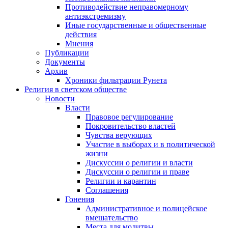
Противодействие неправомерному
антиэкстремизму
Иные государственные и общественные
действия
Мнения
Публикации
Документы
Архив
Хроники фильтрации Рунета
Религия в светском обществе
Новости
Власти
Правовое регулирование
Покровительство властей
Чувства верующих
Участие в выборах и в политической
жизни
Дискуссии о религии и власти
Дискуссии о религии и праве
Религии и карантин
Соглашения
Гонения
Административное и полицейское
вмешательство
Места для молитвы