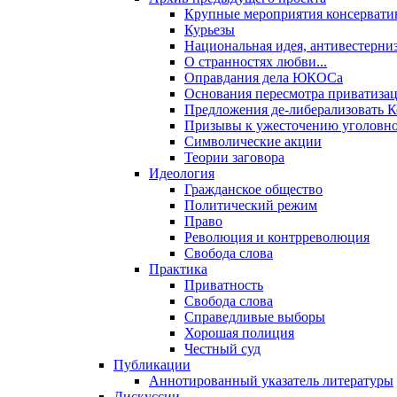
Крупные мероприятия консервати
Курьезы
Национальная идея, антивестерни
О странностях любви...
Оправдания дела ЮКОСа
Основания пересмотра приватиза
Предложения де-либерализовать 
Призывы к ужесточению уголовног
Символические акции
Теории заговора
Идеология
Гражданское общество
Политический режим
Право
Революция и контрреволюция
Свобода слова
Практика
Приватность
Свобода слова
Справедливые выборы
Хорошая полиция
Честный суд
Публикации
Аннотированный указатель литературы
Дискуссии