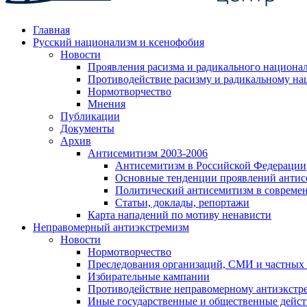
Главная
Русский национализм и ксенофобия
Новости
Проявления расизма и радикального национа
Противодействие расизму и радикальному на
Нормотворчество
Мнения
Публикации
Документы
Архив
Антисемитизм 2003-2006
Антисемитизм в Российской Федерации
Основные тенденции проявлений антис
Политический антисемитизм в совреме
Статьи, доклады, репортажи
Карта нападений по мотиву ненависти
Неправомерный антиэкстремизм
Новости
Нормотворчество
Преследования организаций, СМИ и частных
Избирательные кампании
Противодействие неправомерному антиэкстр
Иные государственные и общественные дейст