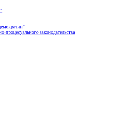
а"
демократии"
но-процесуального законодательства