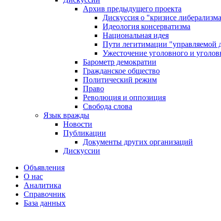
Архив предыдущего проекта
Дискуссия о "кризисе либерализм
Идеология консерватизма
Национальная идея
Пути легитимации "управляемой 
Ужесточение уголовного и уголов
Барометр демократии
Гражданское общество
Политический режим
Право
Революция и оппозиция
Свобода слова
Язык вражды
Новости
Публикации
Документы других организаций
Дискуссии
Объявления
О нас
Аналитика
Справочник
База данных