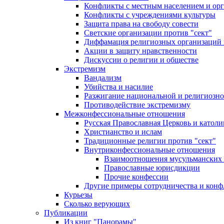
Конфликты с местным населением и ор
Конфликты с учреждениями культуры
Защита права на свободу совести
Светские организации против "сект"
Диффамация религиозных организаций
Акции в защиту нравственности
Дискуссии о религии и обществе
Экстремизм
Вандализм
Убийства и насилие
Разжигание национальной и религиозно
Противодействие экстремизму
Межконфессиональные отношения
Русская Православная Церковь и католи
Христианство и ислам
Традиционные религии против "сект"
Внутриконфессиональные отношения
Взаимоотношения мусульманских 
Православные юрисдикции
Прочие конфессии
Другие примеры сотрудничества и конф
Курьезы
Сколько верующих
Публикации
Из книг "Панорамы"