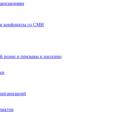
ганизациями
 и конфликты со СМИ
й розни и призывы к насилию
ки
организаций
ликтов