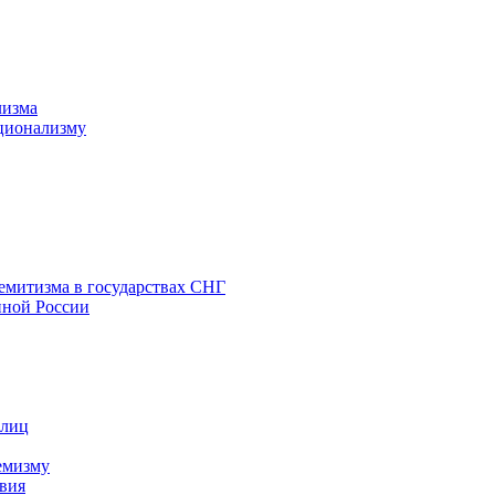
лизма
ционализму
емитизма в государствах СНГ
нной России
 лиц
емизму
вия