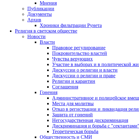
Мнения
Публикации
Документы
Архив
Хроники фильтрации Рунета
Религия в светском обществе
Новости
Власти
Правовое регулирование
Покровительство властей
Чувства верующих
Участие в выборах и в политической ж
Дискуссии о религии и власти
Дискуссии о религии и праве
Религии и карантин
Соглашения
Гонения
Административное и полицейское вмеш
Места для молитвы
Отказ в регистрации и ликвидация рел
Защита от гонений
Негосударственная дискриминация
Дискриминация и борьба с "сектантами
Теоретическая борьба
Общественность и СМИ