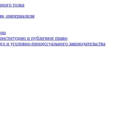
вного толка
зм, империализм
ции
Конституцию и публичное право
о и уголовно-процессуального законодательства