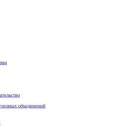
изни
ательство
игиозных объединений
"