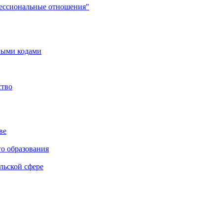
фессиональные отношения"
мыми кодами
ство
ве
го образования
льской сфере