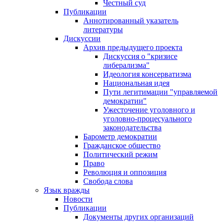
Честный суд
Публикации
Аннотированный указатель
литературы
Дискуссии
Архив предыдущего проекта
Дискуссия о "кризисе
либерализма"
Идеология консерватизма
Национальная идея
Пути легитимации "управляемой
демократии"
Ужесточение уголовного и
уголовно-процесуального
законодательства
Барометр демократии
Гражданское общество
Политический режим
Право
Революция и оппозиция
Свобода слова
Язык вражды
Новости
Публикации
Документы других организаций