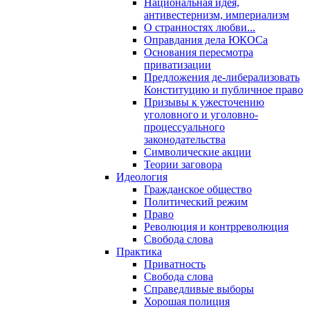
Национальная идея,
антивестернизм, империализм
О странностях любви...
Оправдания дела ЮКОСа
Основания пересмотра
приватизации
Предложения де-либерализовать
Конституцию и публичное право
Призывы к ужесточению
уголовного и уголовно-
процессуального
законодательства
Символические акции
Теории заговора
Идеология
Гражданское общество
Политический режим
Право
Революция и контрреволюция
Свобода слова
Практика
Приватность
Свобода слова
Справедливые выборы
Хорошая полиция