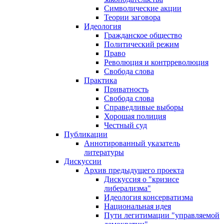
Символические акции
Теории заговора
Идеология
Гражданское общество
Политический режим
Право
Революция и контрреволюция
Свобода слова
Практика
Приватность
Свобода слова
Справедливые выборы
Хорошая полиция
Честный суд
Публикации
Аннотированный указатель
литературы
Дискуссии
Архив предыдущего проекта
Дискуссия о "кризисе
либерализма"
Идеология консерватизма
Национальная идея
Пути легитимации "управляемой