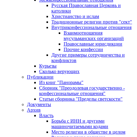
Русская Православная Церковь и
католики
Христианство и ислам
Традиционные религии против "сект"
Внутриконфессиональные отношения
Взаимоотношения
мусульманских организаций
Православные юрисдикции
Прочие конфессии
Другие примеры сотрудничества и
конфликтов
Курьезы
Сколько верующих
Публикации
Из книг "Панорамы"
Сборник "Преодолевая государственно -
конфессиональные отношения"
Статьи сборника "Пределы светскости"
Документы
Архив
Власть
Борьба с ИНН и другими
машиночитаемыми кодами
Место религии в обществе в целом