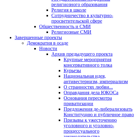
религиозного образования
Религия в школе
Сотрудничество в культурно-
просветительской сфере
Общественность и СМИ
Религиозные СМИ
Завершенные проекты
Демократия в осаде
Новости
Архив предыдущего проекта
Крупные мероприятия
консервативного толка
Курьезы
Национальная идея,
антивестернизм, империализм
О странностях любви...
Оправдания дела ЮКОСа
Основания пересмотра
приватизации
Предложения де-либерализовать
Конституцию и публичное право
Призывы к ужесточению
уголовного и уголовно-
процессуального
законодательства