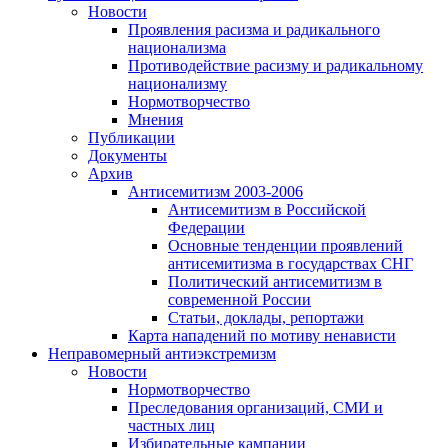
Новости
Проявления расизма и радикального
национализма
Противодействие расизму и радикальному
национализму
Нормотворчество
Мнения
Публикации
Документы
Архив
Антисемитизм 2003-2006
Антисемитизм в Российской
Федерации
Основные тенденции проявлений
антисемитизма в государствах СНГ
Политический антисемитизм в
современной России
Статьи, доклады, репортажи
Карта нападений по мотиву ненависти
Неправомерный антиэкстремизм
Новости
Нормотворчество
Преследования организаций, СМИ и
частных лиц
Избирательные кампании