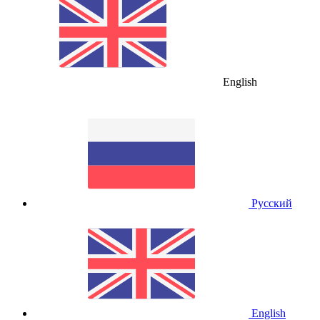
English
Русский
English