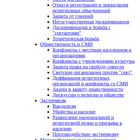
Отказ в регистрации и ликвидация
религиозных объединений
Защита от гонений
Негосударственная дискриминация
Дискриминация и борьба с
"сектантами"
Теоретическая борьба
Общественность и СМИ
Конфликты с местным населением и
организациями
Конфликты с учреждениями культуры
Защита права на свободу совести
Светские организации против "сект"
Диффамация религиозных
организаций и конфликты со СМИ
Акции в защиту нравственности
Дискуссии о религии и обществе
Экстремизм
Вандализм
Убийства и насилие
Разжигание национальной и
религиозной розни и призывы к
насилию
Противодействие экстремизму
Межконфессиональные отношения