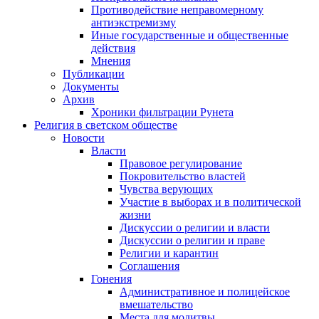
Противодействие неправомерному
антиэкстремизму
Иные государственные и общественные
действия
Мнения
Публикации
Документы
Архив
Хроники фильтрации Рунета
Религия в светском обществе
Новости
Власти
Правовое регулирование
Покровительство властей
Чувства верующих
Участие в выборах и в политической
жизни
Дискуссии о религии и власти
Дискуссии о религии и праве
Религии и карантин
Соглашения
Гонения
Административное и полицейское
вмешательство
Места для молитвы