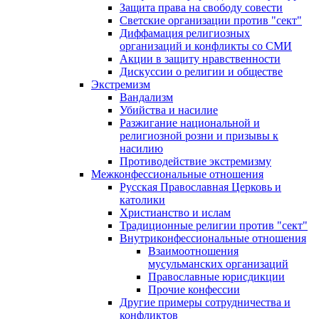
Защита права на свободу совести
Светские организации против "сект"
Диффамация религиозных
организаций и конфликты со СМИ
Акции в защиту нравственности
Дискуссии о религии и обществе
Экстремизм
Вандализм
Убийства и насилие
Разжигание национальной и
религиозной розни и призывы к
насилию
Противодействие экстремизму
Межконфессиональные отношения
Русская Православная Церковь и
католики
Христианство и ислам
Традиционные религии против "сект"
Внутриконфессиональные отношения
Взаимоотношения
мусульманских организаций
Православные юрисдикции
Прочие конфессии
Другие примеры сотрудничества и
конфликтов