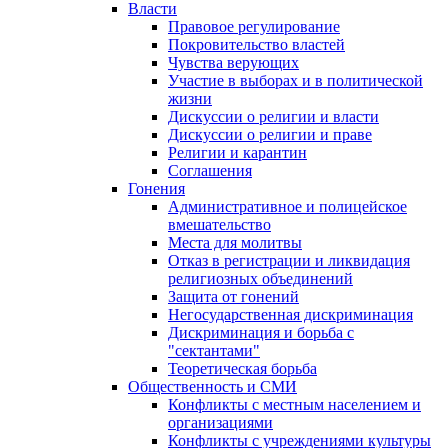
Власти
Правовое регулирование
Покровительство властей
Чувства верующих
Участие в выборах и в политической
жизни
Дискуссии о религии и власти
Дискуссии о религии и праве
Религии и карантин
Соглашения
Гонения
Административное и полицейское
вмешательство
Места для молитвы
Отказ в регистрации и ликвидация
религиозных объединений
Защита от гонений
Негосударственная дискриминация
Дискриминация и борьба с
"сектантами"
Теоретическая борьба
Общественность и СМИ
Конфликты с местным населением и
организациями
Конфликты с учреждениями культуры